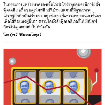
ในภาวะการแพร่ระบาดของเชื้อไวรัส ใช่ว่าทุกคนจะมีกำลังสั่ง
ฟู้ดเดลิเวอรี่ นอนดูเน็ตฟลิกซ์ที่บ้าน แต่คนที่มีฐานะทาง
เศรษฐกิจดีกลับสร้างความสูงส่งทางศีลธรรมของตนเองขึ้นมา
เพื่อใช้ทิ่มแทงผู้อื่นว่า ตราบใดยังสั่งฟู้ดเดลิเวอรี่ได้ มีเน็ตฟ
ลิกซ์ให้ดู จะก่นด่าไปทำไมกัน
โดย
รุ้งรวี ศิริธรรมไพบูลย์