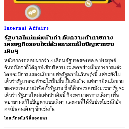
Internal Affairs
รัฐบาลใหม่แต่หน้าเก่า กับความท้าทายทาง
เศรษฐกิจรอบใหม่ด้วยการแก้ไขปัญหาแบบ
เดิมๆ
หลังจากรอคอยมากว่า 3 เดือน รัฐบาลของพล.อ.ประยุทธ์
จันทร์โอชาก็ได้ฤกษ์เข้าบริหารประเทศอย่างเป็นทางการแล้ว
โดยจะมีการแถลงนโยบายต่อรัฐสภาในวันพรุ่งนี้ แต่จะยังไม่
เห็นว่ารัฐบาลจะทำอะไรเป็นชิ้นเป็นอันบ้าง แต่หากยึดนโยบาย
ของพรรคแกนนำจัดตั้งรัฐบาล ซึ่งก็คือพรรคพลังประชารัฐ จะ
เห็นว่า รัฐบาลใหม่แต่หน้าเดิมนี้ ก็จะหามาตรการเดิมๆ เพื่อ
พยายามแก้ไขปัญหาแบบเดิมๆ และคนที่ได้รับประโยชน์ก็ยัง
คงเป็นคนเดิมๆ อีกเช่นกัน
โดย
ภัทรนันท์ ลิ้มอุดมพร