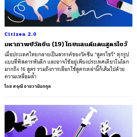
Citizen 2.0
มหากาพย์วัคซีน (19) ไทยแลนด์แดนสูตรไขว้
เมื่อประเทศไทยกลายเป็นสวรรค์ของวัคซีน “สูตรไขว้” ทุกรูป
แบบที่พิสดารพันลึก และอาจใช้อยู่เพียงประเทศเดียวในโลก
มากถึง 16 สูตร รวมถึงการเลือกใช้สูตรเหล่านี้ก็เต็มไปด้วย
ความเหลื่อมล้ำ
โดย
สฤณี อาชวานันทกุล