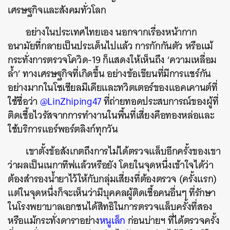
เศรษฐกิจและสังคมทั่วโลก
อย่างในประเทศไทยเอง
นอกจากเรื่องหน้ากาก
อนามัยที่กลายเป็นประเด็นไปแล้ว
การกักกันตัว
หรือแม้
กระทั่งการตรวจโควิด
-19
ก็แสดงให้เห็นถึง
‘
ความเหลื่อม
ล้ำ
’
ทางเศรษฐกิจที่เกิดขึ้น
อย่างข้อเขียนที่มีการแชร์กัน
อย่างมากในโซเชียลมีเดียและทวิตเตอร์ของแอคเคานต์ที่
ใช้ชื่อว่า
@LinZhiping47
ที่ถ่ายทอดประสบการณ์ของผู้ที่
ติดเชื้อไวรัสจากการทำงานในพื้นที่เสี่ยงคือทองหล่อและ
ใช้บริการแอร์พอร์ตลิงก์ทุกวัน
ค้นหา
SHARE
TWEET
LINE
EMAIL
เขาตั้งข้อสังเกตถึงการไม่ได้ตรวจแล็บอีกครั้งของเขา
ว่าผลเป็นเนกาทีฟแล้วหรือยัง
โดยในจุดหนึ่งเข้าใจได้ว่า
ต้องสำรองน้ำยาไว้ให้กับกลุ่มเสี่ยงที่ต้องตรวจ
(
ครั้งแรก
)
แต่ในจุดหนึ่งก็จะเห็นว่ามีบุคคลผู้ติดเชื้อคนอื่นๆ
ที่รักษา
ในโรงพยาบาลเอกชนได้สิทธิในการตรวจแล็บครั้งที่สอง
หรือแม้กระทั่งดาราอย่าง
หนูเล็ก
ก่อนบ่ายฯ
ที่ได้ตรวจครั้ง