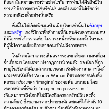
ที่สอง
นั่นหมายความว่าอย่างไรกัน
การจ่ายได้คือสิทธิใน
การเข้าถึงการตรวจใช่หรือไม่
?
และสิ่งเหล่านี้ไม่เรียกว่า
ความเหลื่อมล้ำอย่างนั้นหรือ
สิ่งนี้ไม่ได้เกิดเพียงแค่ในเมืองไทยเท่านั้น
ใน
อังกฤษ
และ
สหรัฐฯ
เองก็มีการตั้งคำถามนี้กับคนดังหลากหลายคน
ที่มีโอกาสได้ตรวจแล็บ
ไม่ว่าจะหนึ่งหรือสองครั้ง
ในขณะ
ที่ผู้ที่มีความเสี่ยงอีกหลายคนเข้าไม่ถึงการตรวจ
ในสังคมโลก
เราจะเห็นแรงกระแทกเรื่องความเหลื่อม
ล้ำเรื่อยมา
โดยเฉพาะปรากฏการณ์
‘
คนดัง
’
ของโลก
ที่ถูก
พายุโซเชียลมีเดียถล่มหลายระลอก
เริ่มต้นจากเกล
กาโดต์
นางเอกหนังเรื่อง
Wonder Woman
ที่ชวนดาราคนดังทั้ง
หลายมาร้องเพลง
‘Imagine’
ของจอห์น
เลนนอน
โดย
เฉพาะท่อนที่ร้องว่า
‘
Imagine no possessions’
(
จินตนาการถึงโลกที่ไม่มีใครถือครองทรัพย์สิน
ละทิ้ง
ความโลภ
)
ซึ่งออกมาจากปากของนักแสดงที่ได้ค่าตัว
10
ล้านดอลลาร์สหรัฐ
และชักชวนผู้คนที่กำลังจะตกงานมา