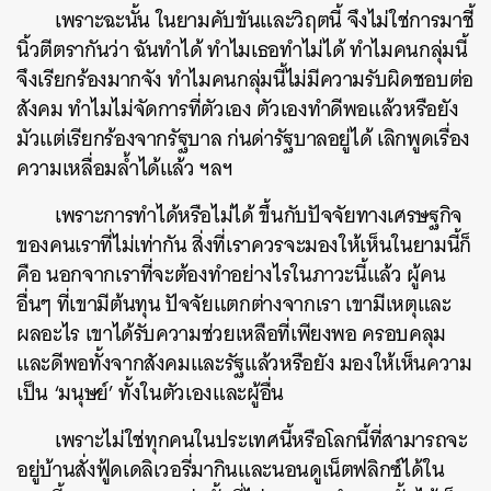
เพราะฉะนั้น ในยามคับขันและวิฤตนี้ จึงไม่ใช่การมาชี้
นิ้วตีตรากันว่า ฉันทำได้ ทำไมเธอทำไม่ได้ ทำไมคนกลุ่มนี้
จึงเรียกร้องมากจัง ทำไมคนกลุ่มนี้ไม่มีความรับผิดชอบต่อ
สังคม ทำไมไม่จัดการที่ตัวเอง ตัวเองทำดีพอแล้วหรือยัง
มัวแต่เรียกร้องจากรัฐบาล ก่นด่ารัฐบาลอยู่ได้ เลิกพูดเรื่อง
ความเหลื่อมล้ำได้แล้ว ฯลฯ
เพราะการทำได้หรือไม่ได้ ขึ้นกับปัจจัยทางเศรษฐกิจ
ของคนเราที่ไม่เท่ากัน สิ่งที่เราควรจะมองให้เห็นในยามนี้ก็
คือ นอกจากเราที่จะต้องทำอย่างไรในภาวะนี้แล้ว ผู้คน
อื่นๆ ที่เขามีต้นทุน ปัจจัยแตกต่างจากเรา เขามีเหตุและ
ผลอะไร เขาได้รับความช่วยเหลือที่เพียงพอ ครอบคลุม
และดีพอทั้งจากสังคมและรัฐแล้วหรือยัง มองให้เห็นความ
เป็น ‘มนุษย์’ ทั้งในตัวเองและผู้อื่น
เพราะไม่ใช่ทุกคนในประเทศนี้หรือโลกนี้ที่สามารถจะ
อยู่บ้านสั่งฟู้ดเดลิเวอรี่มากินและนอนดูเน็ตฟลิกซ์ได้ใน