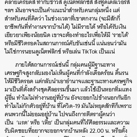
คลายเครียดสิ
ทำกับข้าวสิ
ดูเน็ตฟลิกซ์สิ
สั่งฟู้ดเดลิเวอรี่สิ
ฯลฯ
มันอาจจะเป็นคำแนะนำสำหรับคนกลุ่มหนึ่ง
แต่
สำหรับคนที่คิดว่า
ในช่วงเวลาที่เขาตกงาน
(
จะมีสักกี่
อาชีพกันที่ทำงานจากบ้านได้
)
ไม่มีรายได้
หรือได้รับเงิน
เยียวยาเพียงน้อยนิด
เขาจะต้องทำอะไรเพื่อให้มี
‘
รายได้
’
หรือมีชีวิตรอดในสถานการณ์คับขันเช่นนี้
แน่นอนว่ามัน
ไม่ใช่การนอนดูเน็ตฟลิกซ์
หรือเล่น
TikTok
เป็นแน่
ภายใต้สถานการณ์เช่นนี้
กลุ่มคนผู้มีฐานะทาง
เศรษฐกิจสูงกลับมองไม่เห็นผู้คนที่กำลังเดือดร้อน
ดิ้นรน
ให้มีชีวิตรอด
แต่กลับนำเอาอำนาจและฐานะทางเศรษฐกิจ
มาเป็นที่ตั้งสร้างชุดศีลธรรมขึ้นมา
แล้วใช้เป็นหอกทิ่มแทง
ผู้อื่น
ทำไมไม่ทำงานอยู่ที่บ้าน
ยังจะออกไปข้างนอกกันอีก
ทำไมไม่กักตัวอยู่ที่บ้าน
ที่โควิด
-19
มันไม่หยุดสักทีก็เพราะ
คนพวกนี้ไม่ยอมอยู่บ้าน
ไปจนถึงการตีตราผู้คนว่า
เป็น
‘
แรด
’
หรือ
‘
เหี้ย
’
เป็นกลุ่มคนที่ไร้ศีลธรรมและความ
รับผิดชอบที่อยากจะออกจากบ้านหลัง
22.00
น
.
หรือตั้ง