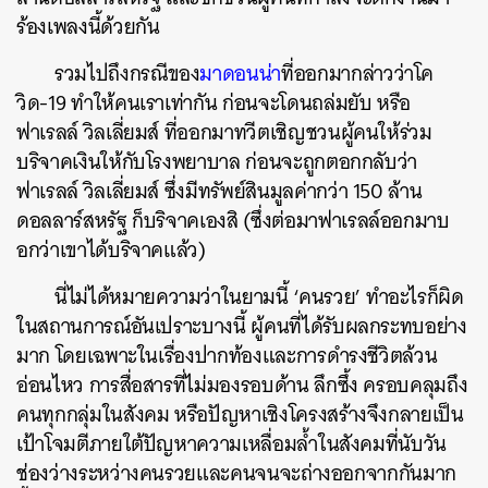
ร้องเพลงนี้ด้วยกัน
รวมไปถึงกรณีของ
มาดอนน่า
ที่ออกมากล่าวว่าโค
วิด
-19
ทำให้คนเราเท่ากัน
ก่อนจะโดนถล่มยับ
หรือ
ฟาเรลล์
วิลเลี่ยมส์
ที่ออกมาทวีตเชิญชวนผู้คนให้ร่วม
บริจาคเงินให้กับโรงพยาบาล
ก่อนจะถูกตอกกลับว่า
ฟาเรลล์
วิลเลี่ยมส์
ซึ่งมีทรัพย์สินมูลค่ากว่า
150
ล้าน
ดอลลาร์สหรัฐ
ก็บริจาคเองสิ
(
ซึ่งต่อมาฟาเรลล์ออกมาบ
อกว่าเขาได้บริจาคแล้ว
)
นี่ไม่ได้หมายความว่าในยามนี้
‘
คนรวย
’
ทำอะไรก็ผิด
ในสถานการณ์อันเปราะบางนี้
ผู้คนที่ได้รับผลกระทบอย่าง
มาก
โดยเฉพาะในเรื่องปากท้องและการดำรงชีวิตล้วน
อ่อนไหว
การสื่อสารที่ไม่มองรอบด้าน
ลึกซึ้ง
ครอบคลุมถึง
คนทุกกลุ่มในสังคม
หรือปัญหาเชิงโครงสร้างจึงกลายเป็น
เป้าโจมตีภายใต้ปัญหาความเหลื่อมล้ำในสังคมที่นับวัน
ช่องว่างระหว่างคนรวยและคนจนจะถ่างออกจากกันมาก