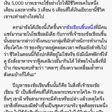
เงิน
5,000
บาทเขาจะใช้อย่างไรให้มีชีวิตรอดในหนึ่ง
เดือน
และหากพ้น
3
เดือน 6 เดือนที่ได้เงินเยียวยานี้ชีวิต
เขาจะทำอย่างไรต่อไป
ดราม่าข้อโต้เถียงนี้เกิดขึ้นจาก
ข้อเขียนชิ้นหนึ่ง
ที่มีคน
แชร์มากมายในโซเชียลมีเดีย
กับการที่เจ้าของข้อเขียนชิ้น
นั้นออกมากล่าวว่าถึงคนบางกลุ่มที่มักตำหนิการทำงานใน
เรื่องโควิด
-19
ของรัฐบาลอยู่ตลอดเวลา
พร้อมยังสำทับไป
ว่า
ชีวิตในตอนนี้ก็ยังปกติดีอยู่ไม่ใช่หรือ
ยังมีเน็ตฟลิกซ์ให้
ดู
ยังสั่งอาหารจากฟู้ดเดลิเวอรี่มากินได้
ให้พอใจในสิ่งที่มี
บ้าง ก่อนจะตบท้ายว่า
“
เพลาๆ
เรื่องความเหลื่อมล้ำทาง
สังคมบ้างก็ได้นะ
”
ปัญหาของข้อเขียนชิ้นนั้นก็คือ
ในสิ่งที่เจ้าของข้อ
เขียน
‘
มี
’
เป็นสิ่งที่คนที่ได้รับผลกระทบจากโควิด
-19
คน
อื่นๆ
เขามี
หรือสามารถจะมีด้วยหรือเปล่า
แล้วเหตุใดจึง
เอาสิ่งที่ตนเองมีสร้างขึ้นเป็นชุดความจริง
ชุดศีลธรรมหนึ่ง