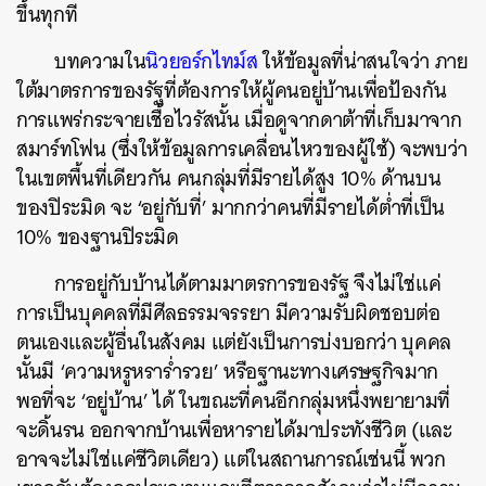
ขึ้นทุกที
บทความใน
นิวยอร์กไทม์ส
ให้ข้อมูลที่น่าสนใจว่า
ภาย
ใต้มาตรการของรัฐที่ต้องการให้ผู้คนอยู่บ้านเพื่อป้องกัน
การแพร่กระจายเชื้อไวรัสนั้น
เมื่อดูจากดาต้าที่เก็บมาจาก
สมาร์ทโฟน
(
ซึ่งให้ข้อมูลการเคลื่อนไหวของผู้ใช้
)
จะพบว่า
ในเขตพื้นที่เดียวกัน
คนกลุ่มที่มีรายได้สูง
10%
ด้านบน
ของปิระมิด
จะ
‘
อยู่กับที่
’
มากกว่าคนที่มีรายได้ต่ำที่เป็น
10%
ของฐานปิระมิด
การอยู่กับบ้านได้ตามมาตรการของรัฐ
จึงไม่ใช่แค่
การเป็นบุคคลที่มีศีลธรรมจรรยา
มีความรับผิดชอบต่อ
ตนเองและผู้อื่นในสังคม
แต่ยังเป็นการบ่งบอกว่า
บุคคล
นั้นมี
‘
ความหรูหราร่ำรวย
’
หรือฐานะทางเศรษฐกิจมาก
พอที่จะ
‘
อยู่บ้าน
’
ได้
ในขณะที่คนอีกกลุ่มหนึ่งพยายามที่
จะดิ้นรน
ออกจากบ้านเพื่อหารายได้มาประทังชีวิต
(
และ
อาจจะไม่ใช่แค่ชีวิตเดียว
)
แต่ในสถานการณ์เช่นนี้
พวก