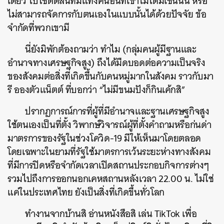
เดียว
ไปใช้ตัดสินทิ่มแทงคนอื่นที่เขาไม่ได้มีเช่นนั้น
หรือ
ไม่สามารถจัดการกับตนเองในแบบนั้นได้ด้วยปัจจัย ข้อ
จำกัดที่พวกเขามี
นี่ยังมิพักต้องถามว่า
ทำไม
(
กลุ่มคนผู้มีฐานและ
อำนาจทางเศรษฐกิจสูง
)
ถึงได้มืดบอดต่อความเป็นจริง
ของสังคมต่อสิ่งที่เกิดขึ้นกับคนหมู่มากในสังคม
ราวกับมา
รี
อองตัวแน็ตต์
ที่บอกว่า
“
ไม่มีขนมปังก็กินเค้กสิ
”
ปรากฏการณ์การที่ผู้ที่มีอำนาจและฐานเศรษฐกิจสูง
ใช้ตนเองเป็นที่ตั้ง
วิพากษ์วิจารณ์ผู้ที่ตั้งคำถามหรือก่นด่า
มาตรการของรัฐในช่วงโควิด
-19 มีให้
เห็นมาโดยตลอด
โดยเฉพาะในยามที่รัฐใช้มาตรการเว้นระยะห่างทางสังคม
ที่มีการปิดหรือจำกัดเวลาเปิดสถานประกอบกิจการต่างๆ
รวมไปถึงการออกนอกเคหสถานหลังเวลา
22.00
น
.
ไม่ใช่
แค่ในประเทศไทย
ยังเป็นสิ่งที่เกิดขึ้นทั่วโลก
ทำงานจากบ้านสิ
อ่านหนังสือสิ
เล่น
TikTok
เพื่อ