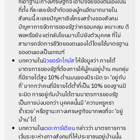
ที่เอาฐานะทางเศรษฐกิจ เอาปัจจัยของตนเองเป็น
ที่ตั้ง
ที่ละเลยข้อจำกัดของผู้คนอีกมากมายใน
สังคมนี้
ละเลยปัญหาเชิงโครงสร้างของสังคม
ปัญหาการจัดการของรัฐว่าครอบคลุม
เหมาะสม
ดี
พอหรือยัง
แต่กลับโยนบาปไปยังตัวบุคคล
ที่ไม่
สามารถจัดการชีวิตของตนเองได้โดยใช้มาตรฐาน
ของตนเองเป็นเกณฑ์
บทความใน
นิวยอร์กไทม์ส
ให้ข้อมูลว่า
ภายใต้
มาตรการของรัฐที่ต้องการให้ผู้คนอยู่บ้าน
คนกลุ่ม
ที่มีรายได้สูง
10%
ด้านบนของปิระมิด
จะ
‘
อยู่กับ
ที่
’
มากกว่าคนที่มีรายได้ต่ำที่เป็น
10%
ของฐานปิ
ระมิด
การอยู่กับบ้านได้ตามมาตรการของรัฐ
เป็นการบ่งบอกว่า
บุคคลนั้นมี
‘
ความหรูหรา
ร่ำรวย
’
หรือฐานะทางเศรษฐกิจมากพอที่จะ
‘
อยู่
บ้าน
’
ได้
บทความใน
เดอะการ์เดียน
กล่าวว่า
มาตรการการ
เว้นระยะห่างทางสังคมที่ให้ประชาชนอยู่บ้านนั้น