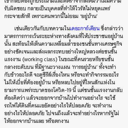
เขากลับต้องถูกประณามและตีตราจากสังคมว่าไม่มีความ
รับผิดชอบ
กลายเป็นบุคคลที่ทำให้ไวรัสไม่หยุดแพร่
กระจายสักที
เพราะคนพวกนี้ไม่ยอม
‘
อยู่บ้าน
’
เช่นเดียวกันกับบทความใน
เดอะการ์เดียน
ซึ่งกล่าวว่า
มาตรการการเว้นระยะห่างทางสังคมที่ให้ประชาชนอยู่บ้าน
นั้น
สะท้อนให้เห็นความเหลื่อมล้ำของชนชั้นทางเศรษฐกิจ
อย่างชัดเจนและส่งผลกระทบอย่างใหญ่หลวงต่อชนชั้น
แรงงาน
(working class)
ในขณะที่คนรวยหรือชนชั้น
กลางระดับบน
ที่มีฐานะวางแผน
‘
การอยู่บ้าน
’
ทั้งจะทำ
กับข้าวอะไรดี
จะดูซีรีส์เรื่องไหน
หรือจะทำกิจกรรมอะไร
ไม่ให้เบื่อที่ต้องอยู่บ้าน
หรือหลบไปอยู่ที่ไหนสักแห่งใน
ยามการแพร่ระบาดของโควิด
-19
นี้
แต่ชนชั้นแรงงานกลับ
ต้องคิดว่า
แล้วจะออกจากบ้านไปทำงานอย่างไร
จะใช้
รถไฟใต้ดินที่คนแออัดอย่างไรให้ปลอดภัย
จะทำงาน
อย่างไรให้ปลอดภัย
ไปจนถึงแล้วจะทำอย่างไรหากรัฐไม่
ให้ออกจากบ้านเลย
หรือตกงาน