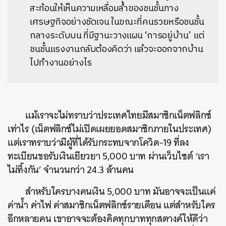
สะท้อนให้เห็นความเหลื่อมล้ำของชนชั้นทาง
เศรษฐกิจอย่างชัดเจน
ในขณะที่คนรวยหรือชนชั้น
กลางระดับบน
ที่มีฐานะวางแผน
‘
การอยู่บ้าน
’
แต่
ชนชั้นแรงงานกลับต้องคิดว่า
แล้วจะออกจากบ้าน
ไปทำงานอย่างไร
แม้เราจะไม่ทราบว่าประเทศไทยมีสมาชิกเน็ตฟลิกซ์
เท่าไร
(
เน็ตฟลิกซ์ไม่เปิดเผยยอดสมาชิกภายในประเทศ
)
แต่เราทราบว่ามีผู้ที่ได้รับกระทบจากโควิด
-19
ที่ลง
ทะเบียนขอรับเงินเยียวยา
5,000
บาท
ผ่านเว็บไซต์
‘
เรา
ไม่ทิ้งกัน
’
จำนวนกว่า
24.3
ล้านคน
สำหรับใครบางคนเงิน
5,000
บาท
มันอาจจะเป็นแค่
ค่าน้ำ
ค่าไฟ
ค่าสมาชิกเน็ตฟลิกซ์รายเดือน
แต่สำหรับใคร
อีกหลายคน
เขาอาจจะต้องคิดทุกบาททุกสตางค์ให้ดีว่า