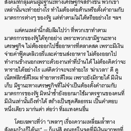
สังคมที่กลุ่มคนผู้มีฐานะทางเศรษฐกิจสร้างขึ้น
พวกเขา
เหล่านั้นจะทำอย่างไร
ทำไมต้องต่อต้านหรือตั้งคำถามกับ
มาตรการต่างๆ
ของรัฐ
แต่ทำตามไม่ได้หรืออย่างไร
ฯลฯ
แต่คนเหล่านี้กลับลืมไปว่า
ที่พวกเขาทำตาม
มาตรการของรัฐได้ทุกอย่าง
เพราะพวกเขามีฐานะทาง
เศรษฐกิจ
ไม่ต้องออกไปซื้ออาหารที่ตลาดสด
เพราะมีเงิน
จ่ายค่าฟู้ดเดลิเวอรี่และค่าขนส่งอาหาร
ไม่ต้องออกไป
ทำงานข้างนอกเพราะด้วยงานทำที่บ้านได้
ไม่ต้องคิดว่าจะ
หารายได้อย่างไร
แต่คิดว่าจะจะทำอะไร
‘
ฆ่าเวลา
’
ดี
ดู
เน็ตฟลิกซ์ดีไหม
ทำอาหารดีไหม
เพราะยังมีรายได้
มีเงิน
เก็บ
มีฐานะทางเศรษฐกิจที่ไม่จำเป็นต้องตั้งคำถามกับ
มาตรการของรัฐ
มิหนำซ้ำยังออกมาใช้มาตรฐานของคนที่
มีเงินเท่านั้นถึงทำได้
สร้างเป็นชุดศีลธรรม
เป็นคำตอบ
หนึ่งเดียว
มาก่นด่า
ต่อว่า
ทิ่มแทงคนอื่น
โดยเฉพาะที่ว่า
“
เพลาๆ
เรื่องความเหลื่อมล้ำทาง
สังคมบ้างก็ได้นะ
” —
ก็แน่สิ
คุณอยู่ในจุดที่มีเงินมากพอที่