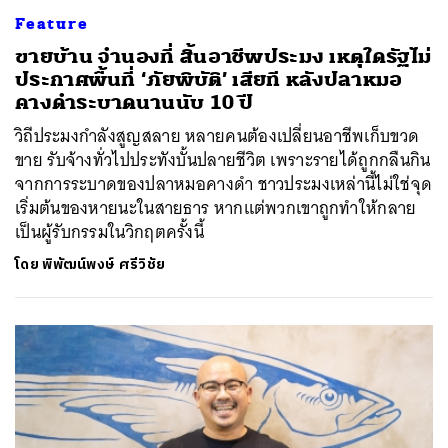
Feature
ขายบ้าน จำนองที่ สิ้นอาชีพประมง เหตุใดรัฐไม่
ประกาศพื้นที่ ‘ภัยพิบัติ’ เสียที หลังปลาหมอ
คางดำระบาดนานนับ 10 ปี
วิถีประมงกำลังสูญสลาย หลายคนต้องเปลี่ยนอาชีพเก็บขวด
ขาย รับจ้างทั่วไปประทังบั้นปลายชีวิต เพราะรายได้ถูกกลืนกิน
จากการระบาดของปลาหมอคางดำ ชาวประมงเหล่านี้ไม่ใช่จุด
เริ่มต้นของหายนะในสายธาร หากแต่พวกเขาถูกทำให้กลาย
เป็นผู้รับกรรมในวิกฤตครั้งนี้
ค้นหา
SHARE
TWEET
LINE
EMAIL
โดย
พิพัฒน์พงษ์ ศรีวิชัย