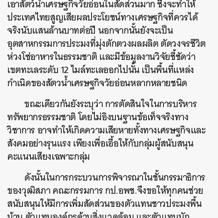
เอาสัตว์น้ำเศรษฐกิจวัยอ่อนในสัดส่วนมาก ซึ่งจะทำให้
ประเทศไทยสูญเสียผลประโยชน์ทางเศรษฐกิจที่ควรได้
จริงนับแสนล้านบาทต่อปี นอกจากนั้นยังจะเป็น
อุตสาหกรรมการประมงที่มุ่งตักตวงผลผลิต ตัดวงจรชีวิต
ห่วงโซ่อาหารในธรรมชาติ และมีข้อมูลงานวิจัยชี้ชัดว่า
เขตทะเลระดับ 12 ไมล์ทะเลออกไปนั้น เป็นพื้นที่แหล่ง
กำเนิดของสัตวน้ำเศรษฐกิจวัยอ่อนหลากหลายชนิด
ขณะเดียวกันยังระบุว่า การตัดสินใจในการบริหาร
ทรัพยากรธรรมชาติ โดยไม่อิงบนฐานข้อเท็จจริงทาง
วิชาการ อาจทำให้เกิดความเสียหายทั้งทางเศรษฐกิจและ
สังคมอย่างรุนแรง เพียงเพื่อเอื้อให้กับกลุ่มผู้สนับสนุน
คะแนนเสียงเฉพาะกลุ่ม
ดังนั้นในการกระบวนการพิจารณาในชั้นกรรมาธิการ
ของวุฒิสภา คณะกรรมการ กป.อพช.จึงขอให้ทุกคนช่วย
สนับสนุนให้มีการเพิ่มสัดส่วนของตัวแทนชาวประมงพื้น
บ้าน ตัวแทนองค์กรด้านสิ่งแวดล้อม และตัวแทนนัก