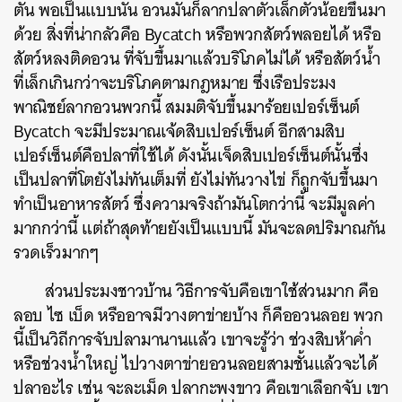
ตัน พอเป็นแบบนั้น อวนมันก็ลากปลาตัวเล็กตัวน้อยขึ้นมา
ด้วย สิ่งที่น่ากลัวคือ Bycatch หรือพวก
สัตว์พลอยได้ หรือ
สัตว์หลงติดอวน ที่จับขึ้นมาแล้วบริโภคไม่ได้ หรือสัตว์น้ำ
ที่เล็กเกินกว่าจะบริโภคตามกฎหมาย ซึ่งเรือประมง
พาณิชย์ลากอวนพวกนี้ สมมติจับขึ้นมาร้อยเปอร์เซ็นต์
Bycatch จะมีประมาณเจ้ดสิบเปอร์เซ็นต์ อีกสามสิบ
เปอร์เซ็นต์คือปลาที่ใช้ได้ ดังนั้นเจ็ดสิบเปอร์เซ็นต์นั้นซึ่ง
เป็นปลาที่โตยังไม่ทันเต็มที่ ยังไม่ทันวางไข่ ก็ถูกจับขึ้นมา
ทำเป็นอาหารสัตว์ ซึ่งความจริงถ้ามันโตกว่านี้ จะมีมูลค่า
มากกว่านี้ แต่ถ้าสุดท้ายยังเป็นแบบนี้ มันจะลดปริมาณกัน
รวดเร็วมากๆ
ส่วนประมงชาวบ้าน วิธีการจับคือเขาใช้ส่วนมาก คือ
ลอบ ไซ เบ็ด หรืออาจมีวางตาข่ายบ้าง ก็คืออวนลอย พวก
นี้เป็นวิถีการจับปลามานานแล้ว เขาจะรู้ว่า ช่วงสิบห้าค่ำ
หรือช่วงน้ำใหญ่ ไปวางตาข่ายอวนลอยสามชั้นแล้วจะได้
ปลาอะไร เช่น จะละเม็ด ปลากะพงขาว คือเขาเลือกจับ เขา