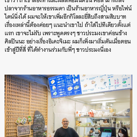
เขาว่า ถ้าเขาลองทำและผลลัพธ์มันดีขึ้น คือสามารถส่ง
ปลาจากร้านอาหารธรรมดา เป็นร้านอาหารญี่ปุ่น หรือไฟน์
ไดน์นิ่งได้ ผมจะให้เขาเพิ่มอีกกิโลละยี่สิบถึงสามสิบบาท
เรื่องเหล่านี้ต้องค่อยๆ แนะนำเขาไป ถ้าใส่ไปทีเดียวตั้งแต่
แรก เขาจะไม่รับ เพราะพูดตรงๆ ชาวประมงเขาค่อนข้าง
ศิลปินนะ อย่างเรื่องอิเคะจิเมะ ผมก็เพิ่งมาเริ่มดันเมื่อตอน
เข้าสู่ปีที่สี่ ที่ได้ทำงานร่วมกับพี่ๆ ชาวประมงนี่เอง