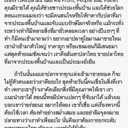
เรื่องราวครบสามขาเลย คือ Profit, People และ Planet
คุณมีรายได้ คุณได้ช่วยชาวประมงพื้นบ้าน และได้ช่วยโลก
ตอนแรกผมมองว่า จะมีคนสนใจหรือให้ราคากับปลาที่มา
จากประมงพื้นบ้านและจับแบบรักษ์โลกจริงหรือ แม้กระทั่ง
ระหว่างทำก็มีหลายสิ่งที่มายั่วตลอดเวลา อย่างปีแรกๆ ที่
ทำ ก็มีคนเข้ามาถามว่า อยากเอาปลาทูโอมานมาขายไหม
เขานำเข้ามาตัวใหญ่ ราคาถูก หรือแซลมอนก็มีเสนอมา
แต่สุดท้ายผมชัดเจนว่า เราคือลันตาปลาไทย ขายปลาไทย
ที่มาจากประมงพื้นบ้านและเป็นประมงยั่งยืน
ถ้าวันนั้นผมเอาปลาจากทุกแห่งเข้ามาขายหมด ก็จะ
ไม่รู้ตัวตนเลยว่าเราคืออะไร สุดท้ายวันนี้คนเชื่อในสิ่งที่เรา
ทำ เพราะเขารู้ว่าเราคัดเลือกสิ่งที่มีคุณภาพให้เขา เรา
แนะนำเขาได้ ตอนนี้พอมีปลาแปลกๆ ที่จับมาได้ แล้วผม
บอกเขาว่าอร่อยนะ อยากให้ลอง เขาก็เชื่อ แต่เรื่องพวกนี้
ต้องใช้เวลา ต้องทำอย่างสม่ำเสมอ และอย่าลืมจุดหมาย
ปลายทางว่าเราทำเพื่ออะไร นั่นคือเราต้องการยกระดับ