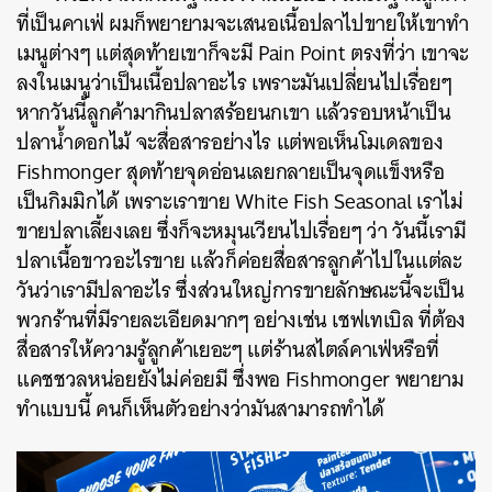
ที่เป็นคาเฟ่ ผมก็พยายามจะเสนอเนื้อปลาไปขายให้เขาทำ
เมนูต่างๆ แต่สุดท้ายเขาก็จะมี Pain Point ตรงที่ว่า เขาจะ
ลงในเมนูว่าเป็นเนื้อปลาอะไร เพราะมันเปลี่ยนไปเรื่อยๆ
หากวันนี้ลูกค้ามากินปลาสร้อยนกเขา แล้วรอบหน้าเป็น
ปลาน้ำดอกไม้ จะสื่อสารอย่างไร แต่พอเห็นโมเดลของ
Fishmonger สุดท้ายจุดอ่อนเลยกลายเป็นจุดแข็งหรือ
เป็นกิมมิกได้ เพราะเราขาย White Fish Seasonal เราไม่
ขายปลาเลี้ยงเลย ซึ่งก็จะหมุนเวียนไปเรื่อยๆ ว่า วันนี้เรามี
ปลาเนื้อขาวอะไรขาย แล้วก็ค่อยสื่อสารลูกค้าไปในแต่ละ
วันว่าเรามีปลาอะไร ซึ่งส่วนใหญ่การขายลักษณะนี้จะเป็น
พวกร้านที่มีรายละเอียดมากๆ อย่างเช่น เชฟเทเบิล ที่ต้อง
สื่อสารให้ความรู้ลูกค้าเยอะๆ แต่ร้านสไตล์คาเฟ่หรือที่
แคชชวลหน่อยยังไม่ค่อยมี ซึ่งพอ Fishmonger พยายาม
ทำแบบนี้ คนก็เห็นตัวอย่างว่ามันสามารถทำได้