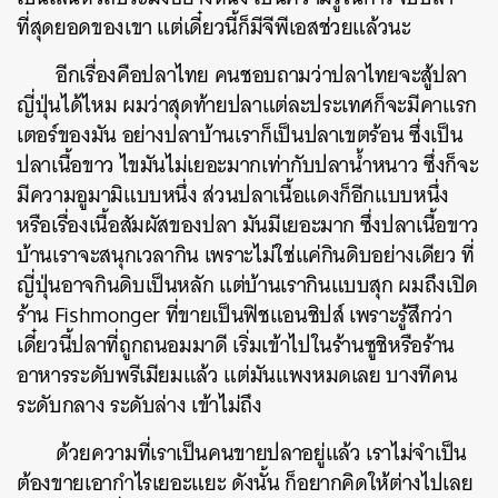
ที่สุดยอดของเขา แต่เดี๋ยวนี้ก็มีจีพีเอสช่วยแล้วนะ
อีกเรื่องคือปลาไทย คนชอบถามว่าปลาไทยจะสู้ปลา
ญี่ปุ่นได้ไหม ผมว่าสุดท้ายปลาแต่ละประเทศก็จะมีคาแรก
เตอร์ของมัน อย่างปลาบ้านเราก็เป็นปลาเขตร้อน ซึ่งเป็น
ปลาเนื้อขาว ไขมันไม่เยอะมากเท่ากับปลาน้ำหนาว ซึ่งก็จะ
มีความอูมามิแบบหนึ่ง ส่วนปลาเนื้อแดงก็อีกแบบหนึ่ง
หรือเรื่องเนื้อสัมผัสของปลา มันมีเยอะมาก ซึ่งปลาเนื้อขาว
บ้านเราจะสนุกเวลากิน เพราะไม่ใช่แค่กินดิบอย่างเดียว ที่
ญี่ปุ่นอาจกินดิบเป็นหลัก แต่บ้านเรากินแบบสุก ผมถึงเปิด
ร้าน Fishmonger ที่ขายเป็นฟิชแอนชิปส์ เพราะรู้สึกว่า
เดี๋ยวนี้ปลาที่ถูกถนอมมาดี เริ่มเข้าไปในร้านซูชิหรือร้าน
อาหารระดับพรีเมียมแล้ว แต่มันแพงหมดเลย บางทีคน
ระดับกลาง ระดับล่าง เข้าไม่ถึง
ด้วยความที่เราเป็นคนขายปลาอยู่แล้ว เราไม่จำเป็น
ต้องขายเอากำไรเยอะแยะ ดังนั้น ก็อยากคิดให้ต่างไปเลย