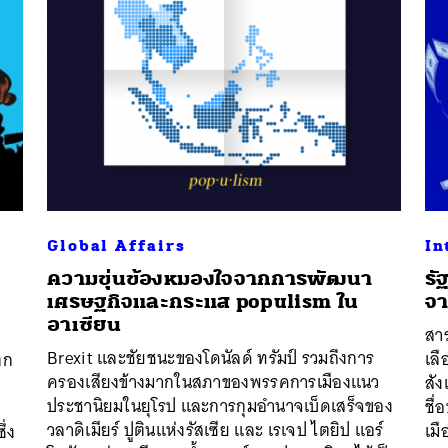
Global Affairs
In
ความขุ่นข้องหมองใจจากการพัฒนา
รั
เศรษฐกิจและกระแส populism ใน
จ
อาเซียน
สา
Brexit และชัยชนะของโดนัลด์ ทรัมป์ รวมถึงการ
เลื
ตก
ครองเสียงข้างมากในสภาของพรรคการเมืองแนว
สัง
ประชานิยมในยุโรป และการกุมอำนาจเบ็ดเสร็จของ
ชื
วลาดิเมียร์ ปูตินแห่งรัสเซีย และ เรเจป ไตยิป แอร์
เมื
ึ่ง