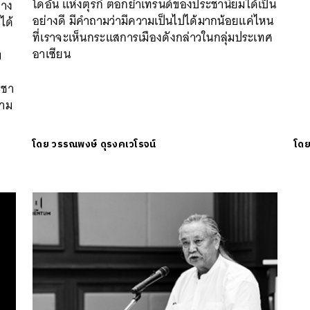
โดอัน แห่งตุรกี ตอกย้ำเทรนด์ของประชานิยมได้เป็น
ทาง
อย่างดี มีคำถามว่ามีความเป็นไปได้มากน้อยแค่ไหน
ได้
ที่เราจะเห็นกระแสการเมืองดังกล่าวในกลุ่มประเทศ
ะ
อาเซียน
ม
ะชา
วาม
โดย
วรรณพงษ์ ดุรงคเวโรจน์
โด
นหา
SHARE
TWEET
LINE
EMAIL