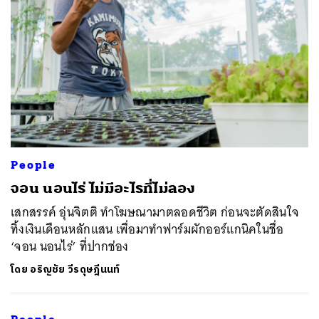
People
จอน นอนไร่ ไม่มีอะไรที่ไม่ลอง
เสกสรรค์ อุ่นจิตติ ทำโฆษณามาตลอดชีวิต ก่อนจะตัดสินใจ
ทิ้งเงินเดือนหลักแสน เพื่อมาทำฟาร์มผักออร์แกนิคในชื่อ
‘จอน นอนไร่’ ที่ปากช่อง
โดย
อริญชัย วีรดุษฎีนนท์