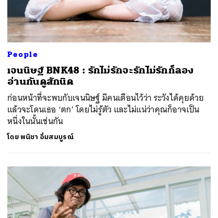
People
เจนนิษฐ์ BNK48 : รักไม่รักจะรักไม่รักก็ลอง
อ่านกันดูสักนิด
ก่อนหน้าที่จะพบกับเจนนิษฐ์ มีคนเตือนไว้ว่า ระวังได้คุยด้วย
แล้วจะโดนเธอ ‘ตก’ โดยไม่รู้ตัว และไม่แน่ว่าคุณก็อาจเป็น
หนึ่งในนั้นเช่นกัน
โดย
พนิชา อิ่มสมบูรณ์