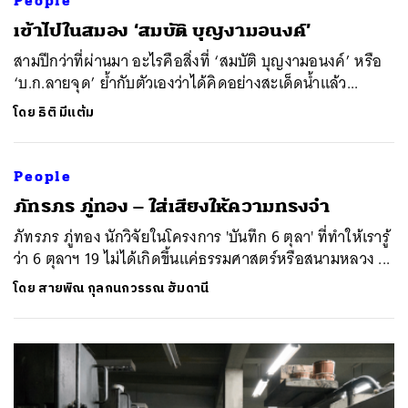
People
เข้าไปในสมอง ‘สมบัติ บุญงามอนงค์’
สามปีกว่าที่ผ่านมา อะไรคือสิ่งที่ ‘สมบัติ บุญงามอนงค์’ หรือ
‘บ.ก.ลายจุด’ ย้ำกับตัวเองว่าได้คิดอย่างสะเด็ดน้ำแล้ว...
โดย
ธิติ มีแต้ม
ค้นหา
People
SHARE
TWEET
LINE
EMAIL
ภัทรภร ภู่ทอง – ใส่เสียงให้ความทรงจำ
ภัทรภร ภู่ทอง นักวิจัยในโครงการ 'บันทึก 6 ตุลา' ที่ทำให้เรารู้
ว่า 6 ตุลาฯ 19 ไม่ได้เกิดขึ้นแค่ธรรมศาสตร์หรือสนามหลวง ...
โดย
สายพิณ กุลกนกวรรณ ฮัมดานี