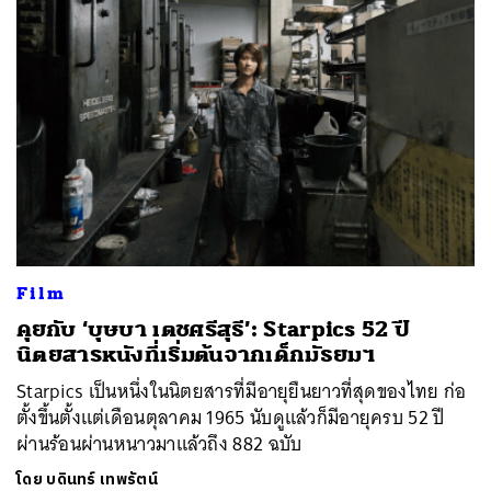
Film
คุยกับ ‘บุษบา เตชศรีสุธี’: Starpics 52 ปี
นิตยสารหนังที่เริ่มต้นจากเด็กมัธยมฯ
Starpics เป็นหนึ่งในนิตยสารที่มีอายุยืนยาวที่สุดของไทย ก่อ
ตั้งขึ้นตั้งแต่เดือนตุลาคม 1965 นับดูแล้วก็มีอายุครบ 52 ปี
ผ่านร้อนผ่านหนาวมาแล้วถึง 882 ฉบับ
โดย
บดินทร์ เทพรัตน์