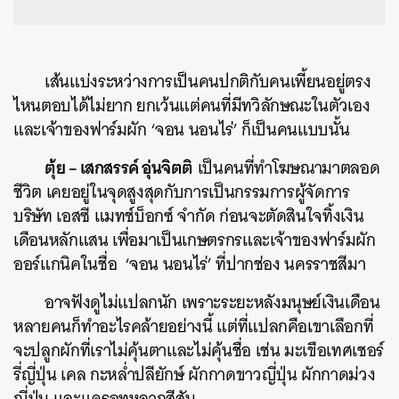
เส้นแบ่งระหว่างการเป็นคนปกติกับคนเพี้ยนอยู่ตรง
ไหนตอบได้ไม่ยาก ยกเว้นแต่คนที่มีทวิลักษณะในตัวเอง
และเจ้าของฟาร์มผัก ‘จอน นอนไร่’ ก็เป็นคนแบบนั้น
ตุ้ย – เสกสรรค์ อุ่นจิตติ
เป็นคนที่ทำโฆษณามาตลอด
ชีวิต เคยอยู่ในจุดสูงสุดกับการเป็นกรรมการผู้จัดการ
บริษัท เอสซี แมทช์บ็อกซ์ จำกัด ก่อนจะตัดสินใจทิ้งเงิน
เดือนหลักแสน เพื่อมาเป็นเกษตรกรและเจ้าของฟาร์มผัก
ออร์แกนิคในชื่อ ‘จอน นอนไร่’ ที่ปากช่อง นครราชสีมา
อาจฟังดูไม่แปลกนัก เพราะระยะหลังมนุษย์เงินเดือน
หลายคนก็ทำอะไรคล้ายอย่างนี้ แต่ที่แปลกคือเขาเลือกที่
จะปลูกผักที่เราไม่คุ้นตาและไม่คุ้นชื่อ เช่น มะเขือเทศเชอร์
รี่ญี่ปุ่น เคล กะหล่ำปลียักษ์ ผักกาดขาวญี่ปุ่น ผักกาดม่วง
ญี่ปุ่น และแครอทหลากสีสัน