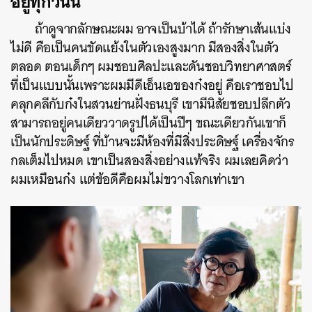
อยู่ทุกวันนี้
ถ้าดูจากลักษณะผม อาจเป็นบ้าได้ ถ้ารักษาเส้นแบ่ง
ไม่ดี คือเป็นคนขัดแย้งในตัวเองสูงมาก มีสองสิ่งในตัว
ตลอด ตอนเด็กๆ ผมชอบศิลปะและดันชอบวิทยาศาสตร์
ที่เป็นแบบนั้นเพราะผมมีดีเอ็นเอของก๋งอยู่ คือเราชอบไป
คลุกคลีกับก๋งในสวนย่านฝั่งธนบุรี เขามีนิสัยชอบปลีกตัว
สามารถอยู่คนเดียววาดรูปได้เป็นปีๆ ขณะเดียวกันเขาก็
เป็นนักประดิษฐ์ ที่บ้านจะมีห้องที่มีสิ่งประดิษฐ์ เครื่องจักร
กลเต็มไปหมด เขาเป็นสองสิ่งอย่างแท้จริง ผมเลยคิดว่า
ผมเหมือนก๋ง แต่ข้อดีคือผมไม่ขวางโลกเท่าเขา