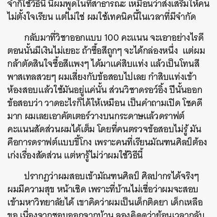
จำก็ใช้วิธีนี้ นี่ผมพูดในที่สาธารณะ เหมือนว่าส่งเสริมให้คน
ไม่ตั้งใจเรียน แต่ไม่ใช่ ผมใช้เทคนิคนี้ในเวลาที่มีจำกัด
กลับมาที่วิชาออกแบบ 100 คะแนน จะเอาอย่างไรดี
ตอนนั้นมีเงินไม่เยอะ ถ้าซื้อสีถูกๆ จะได้กล่องหนึ่ง แต่ผม
กล้าตัดสินใจซื้อสีแพงๆ ได้มาแค่สิบแท่ง แล้วเป็นโทนสี
พาสเทลสวยๆ ผมเสี่ยงกับข้อสอบไปเลย กำสิบแท่งเข้า
ห้องสอบแล้วใช้มันอยู่แค่นั้น ส่วนวิชาดรอว์อิ้ง ปีนั้นออก
ข้อสอบว่า วาดอะไรก็ได้ให้เหมือน เป็นคำถามเปิด โชคดี
มาก ผมเลยเอาคัตเตอร์วางบนกระดาษแล้วดราฟต์
คะแนนสัดส่วนผมได้เต็ม โดยที่คนตรวจข้อสอบไม่รู้ มัน
คือการดราฟต์แบบขี้โกง เพราะคนที่เรียนมัณฑนศิลป์ต้อง
เก่งเรื่องสัดส่วน แต่หารู้ไม่ว่าผมใช้วิธีนี้
ปรากฎว่าผมสอบเข้ามัณฑนศิลป์ ศิลปากรได้จริงๆ
ผมมีความสุข หน้าเชิด เพราะที่บ้านไม่เชื่อว่าผมจะสอบ
เข้ามหาวิทยาลัยได้ เขาคิดว่าผมเป็นเด็กติดยา เด็กเหลือ
ขอ เนื่องจากชอบออกจากบ้าน ลองคิดดูว่าย้อนเวลากลับ
ค้นหา