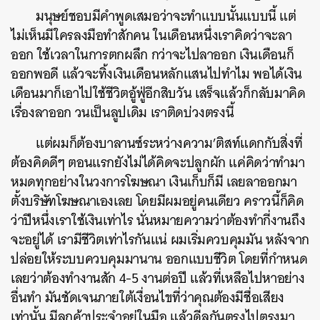
มนุษย์ชอบมีคำพูดเสมอว่าจะทำแบบนั้นแบบนี้ แต่
ไม่เห็นมีใครลงมือทำสักคน ในเดือนหนึ่งเราคิดว่าจะลา
ออก ใช้เวลาในการตกผลึก กว่าจะไปลาออก เงินเดือนก็
ออกพอดี แล้วจะทิ้งเงินเดือนหลักแสนไปทำไม พอได้เงิน
เดือนมาก็เอาไปใช้ชีวิตอู้ฟู่อีกสิบวัน เสร็จแล้วก็กลับมาคิด
เรื่องลาออก วนเป็นลูปเดิม เราติดบ่วงตรงนี้
แต่ผมก็ต้องบาลานซ์ระหว่างความ’ติสท์แดกกับสิ่งที่
ต้องคิดดีๆ ตอนแรกยังไม่ได้คิดจะปลูกผัก แค่คิดว่าทำมา
หมดทุกอย่างในวงการโฆษณา เงินเก็บก็มี เลยลาออกมา
ตั้งบริษัทโฆษณาเองเลย โดยมีผมอยู่คนเดียว คราวนี้ก็คิด
ว่าปีหนึ่งเราใช้เงินเท่าไร นั่นหมายความว่าต้องทำกี่งานถึง
จะอยู่ได้ เรามีชีวิตเท่าไรกันแน่ ผมเริ่มควบคุมมัน หลังจาก
ปล่อยให้ระบบควบคุมมานาน ออกแบบชีวิต โดยที่กำหนด
เลยว่าต้องทำงานสัก 4-5 งานต่อปี แล้วที่เหลือไปหาอย่าง
อื่นทำ มันชัดเจนภายใต้เงื่อนไขที่ว่าคุณต้องมีชื่อเสียง
เท่านั้น มีลูกค้าประจำอยู่ในมือ แล้วดีลกันตรงไปตรงมา