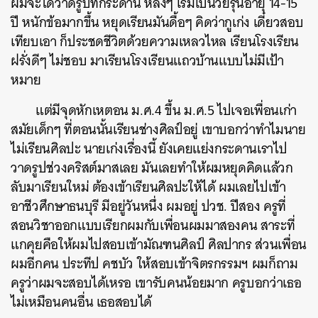
ผมจะได้วาดรูปที่กระดาน หลังๆ เริ่มเป็นวัยรุ่นอายุ 14-15
ปี หนักข้อมากขึ้น หยุดเรียนมันดื้อๆ คิดว่ากูเก่ง เดี๋ยวสอบ
เทียบเอา ก็ประชดชีวิตด้วยความเหลวไหล เรียนโรงเรียน
ฝรั่งดีๆ ไม่ชอบ มาเรียนโรงเรียนแถวบ้านแบบไม่มีเป้า
หมาย
แต่มีจุดหักเหตอน ม.ศ.4 ขึ้น ม.ศ.5 ไปเจอเพื่อนเก่า
สมัยเด็กๆ ที่ตอนนั้นเรียนช่างศิลป์อยู่ เขาบอกว่าทำไมนาย
ไม่เรียนศิลปะ นายเก่งเรื่องนี้ ยังเคยแย่งกระดานเราไป
วาดรูปช่วงคริสต์มาสเลย มันเลยทำให้ผมหยุดคิดแล้วก
ลับมาเรียนใหม่ ต้องเข้าเรียนศิลปะให้ได้ ผมเลยไปเข้า
อาชีวศึกษาธนบุรี มีอยู่วันหนึ่ง ผมอยู่ ปวช. ปีสอง ครูที่
สอนวิชาออกแบบเรียกผมกับเพื่อนผมมาสองคน สาระที่
แกคุยคือให้ผมไปสอบเข้ามัณฑนศิลป์ ศิลปากร ส่วนเพื่อน
ผมอีกคน ประทีป คชบัว ให้สอบเข้าจิตรกรรมฯ ผมก็ถาม
ครูว่าผมจะสอบได้เหรอ เขารับคนน้อยมาก ครูบอกว่าเธอ
ไม่เหมือนคนอื่น เธอสอบได้