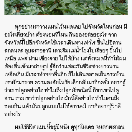
ทุกอย่างเราวางแผนไว้หมดเลย ไปจังหวัดไหนก่อน มี
อะไรเที่ยวบ้าง ต้องนอนที่ไหน กินของอร่อยอะไร จาก
จังหวัดนี้ไปอีกจังหวัดใช้เวลาเดินทางเท่าไร ขึ้นไปอีสาน
สกลนคร อุบลราชธานี เลาะริมแม่น้ำโขงไปเรื่อยๆ ขึ้นไป
เหนือ แพร่ น่าน เชียงราย ไปใต้บ้าง แต่ทั้งหมดนี้ทำให้ผม
ต้องตื่นเช้ามาถ่ายรูป รู้สึกว่าแต่ละวันชีวิตช่างยาวนาน
เหลือเกิน มีเวลาทำอย่าอื่นอีก ก็ไปเดินตลาดเห็นชาวบ้าน
เอาผักมาขาย ความสงสัยในวัยเด็กกลับมาอีกครั้ง อยากรู้
ว่าเขาปลูกอย่างไร ทำไมถึงปลูกผักชนิดนี้ ก็ขอเขาไปดู
สวน ถามเขาว่าปลูกอย่างไร ผักนี้ดีอย่างไร ทำไมคนถึง
ชอบกิน แล้วมันปลูกแบบไม่ใช้สารเคมี เราก็อยากรู้ว่าดี
อย่างไร
ผมใช้ชีวิตแบบนี้อยู่ปีหนึ่ง ดูทุกโมเดล จนตกตะกอน