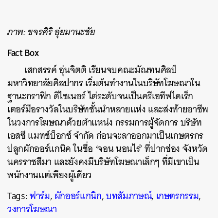
ภาพ: ขจรศิริ อุ่ยมานะชัย
Fact Box
เสกสรรค์ อุ่นจิตติ เรียนจบคณะมัณฑนศิลป์
มหาวิทยาลัยศิลปากร เริ่มต้นทำงานในบริษัทโฆษณาใน
ฐานะกราฟิก ดีไซเนอร์ ไต่ระดับจนเป็นครีเอทีฟไดเร็ก
เตอร์มือรางวัลในบริษัทชั้นนำหลายแห่ง และส่งท้ายอาชีพ
ในวงการโฆษณาด้วยตำแหน่ง กรรมการผู้จัดการ บริษัท
เอสซี แมทช์บ็อกซ์ จำกัด ก่อนจะลาออกมาเป็นเกษตรกร
ปลูกผักออร์แกนิค ในชื่อ ‘จอน นอนไร่’ ที่ปากช่อง จังหวัด
นครราชสีมา และยังคงมีบริษัทโฆษณาเล็กๆ ที่มีเขาเป็น
พนักงานแต่เพียงผู้เดียว
Tags:
ฟาร์ม
,
ผักออร์แกนิก
,
บทสัมภาษณ์
,
เกษตรกรรม
,
วงการโฆษณา