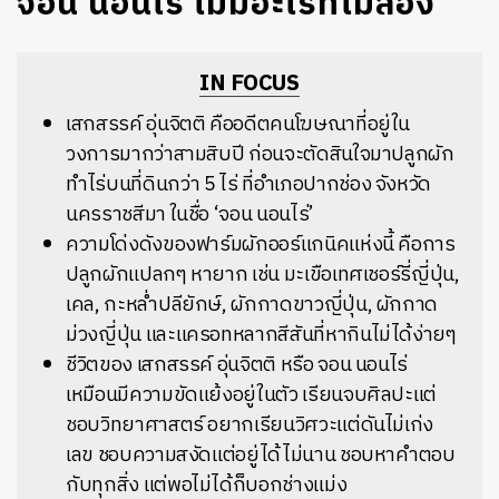
จอน นอนไร่ ไม่มีอะไรที่ไม่ลอง
IN FOCUS
เสกสรรค์ อุ่นจิตติ คืออดีตคนโฆษณาที่อยู่ใน
วงการมากว่าสามสิบปี ก่อนจะตัดสินใจมาปลูกผัก
ทำไร่บนที่ดินกว่า 5 ไร่ ที่อำเภอปากช่อง จังหวัด
นครราชสีมา ในชื่อ ‘จอน นอนไร่’
ความโด่งดังของฟาร์มผักออร์แกนิคแห่งนี้ คือการ
ปลูกผักแปลกๆ หายาก เช่น มะเขือเทศเชอร์รี่ญี่ปุ่น,
เคล, กะหล่ำปลียักษ์, ผักกาดขาวญี่ปุ่น, ผักกาด
ม่วงญี่ปุ่น และแครอทหลากสีสันที่หากินไม่ได้ง่ายๆ
ชีวิตของ เสกสรรค์ อุ่นจิตติ หรือ จอน นอนไร่
เหมือนมีความขัดแย้งอยู่ในตัว เรียนจบศิลปะแต่
ชอบวิทยาศาสตร์ อยากเรียนวิศวะแต่ดันไม่เก่ง
เลข ชอบความสงัดแต่อยู่ได้ไม่นาน ชอบหาคำตอบ
กับทุกสิ่ง แต่พอไม่ได้ก็บอกช่างแม่ง