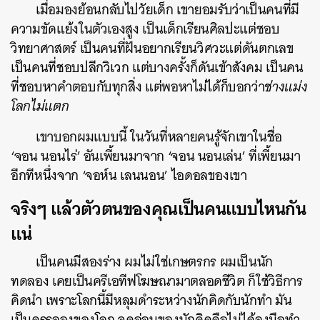
เมื่อมองย้อนกลับไปวัยเด็ก เขายอมรับว่าเป็นคนที่มี
ความขัดแย้งในตัวเองสูง เป็นเด็กเรียนศิลปะแต่ชอบ
วิทยาศาสตร์ เป็นคนที่ฝันอยากเรียนวิศวะแต่ดันตกเลข
เป็นคนที่ชอบปลีกวิเวก แต่บางครั้งก็ดันเข้าสังคม เป็นคน
ที่ชอบหาคำตอบกับทุกสิ่ง แต่พอหาไม่ได้ก็บอกว่า
ช่างแม่ง
โลกไม่แตก
เขาบอกผมแบบนี้ ในวันที่หลายคนรู้จักเขาในชื่อ
‘จอน นอนไร่’ อันเพี้ยนมาจาก ‘จอน นอนเล่น’ ที่เพี้ยนมา
อีกทีหนึ่งจาก ‘จอห์น เลนนอน’ ไอดอลของเขา
จริงๆ แล้วตัวตนของคุณเป็นคนแบบไหนกัน
แน่
เป็นคนมีสองร่าง ผมไม่ใช่เกษตรกร ผมเป็นนัก
ทดลอง เคยเป็นครีเอทีฟโฆษณามาตลอดชีวิต ก็ใช้วิธีการ
คิดนำ เพราะโลกนี้มีหลุมดำระหว่างนักคิดกับนักทำ มัน
เป็นครรลองของโลก จุดอ่อนของนักคิดคือไม่ได้ลงมือทำ