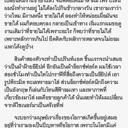
เปลี่ยนทีมงานขายก็แล้ว จนพี่ต่อเดินมาหาผม เพราะเห็น
ผมนั่งทำงานอยู่ ไม่ได้ลงไปกินข้าวกลางวัน เขาถามเราว่า
ว่างไหม มีงานหนึ่ง ขายไม่ได้ ลองทำให้หน่อยเผื่อมันจะ
ขายได้ ผมก็ตอบตกลง กลายเป็นเข้าทาง เริ่มแรกผมขอดู
งานเดิมว่าที่ขายไม่ได้เพราะอะไร ก็พบว่าที่ขายไม่ได้
เพราะหลักการเกินไป ยึดติดกับหลักการตลาดจนไม่ยอม
แหกโค้งดูบ้าง
สินค้าสองตัวจะทำเป็นปรินท์แอด ชิ้นแรกจะนำเสนอ
ว่าเป็นผ้าฝ้ายอียิปต์ อีกอันเป็นผ้าอ็อกซ์ฟอร์ด ผมใช้เวลา
สองชั่วโมงทำเป็นไทโปกราฟีที่สื่อถึงความเป็นอียิปต์ เอา
รูปพีระมิด ทะเลทรายมาใส่ ส่วนอ็อกซ์ฟอร์ดนึกถึงความ
เป็นอังกฤษ ก็เล่นกับโทนสีฟ้าอมเทา และหาภาพที่
เกี่ยวข้องมาใส่ ผลคือขายลูกค้าได้ นั่นเลยทำให้ผมเปลี่ยน
จากดีไซเนอร์มาเป็นครีเอทีฟ
จะบอกว่ามนุษย์เราเรื่องของโอกาสเกิดขึ้นอยู่เสมอ
อยู่ที่ว่าเรามองเป็นปัญหาหรือโอกาส เพราะในโลกมีแค่