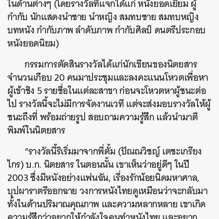
ในด้านต่างๆ (โดยรางวัลที่แจกได้แก่ หนังยอดเยี่ยม ผู้
กำกับ นักแสดงนำชาย นำหญิง สมทบชาย สมทบหญิง
บทหนัง กำกับภาพ ลำดับภาพ กำกับศิลป์ ดนตรีประกอบ
หนังยอดนิยม)
กรรมการตัดสินรางวัลได้แก่นักเขียนของนิตยสาร
จำนวนเกือบ 20 คนมาประชุมและลงคะแนนโหวตเพื่อหา
ผู้เข้าชิง 5 รายชื่อในแต่ละสาขา ก่อนจะโหวตหาผู้ชนะต่อ
ไป รางวัลนี้จะไม่มีการจัดงานเวที แต่จะส่งมอบรางวัลให้ผู้
ชนะถึงที่ พร้อมถ่ายรูป สอบถามความรู้สึก แล้วนำมาตี
พิมพ์ในนิตยสาร
“รางวัลนี้ริเริ่มมาจากพี่ตั้ม (ปัณณวิชญ์ เตชะเกรียง
ไกร) บ.ก. นิตยสาร ในตอนนั้น เขาเห็นว่าอยู่ดีๆ ในปี
2003 ซึ่งมีหนังอย่างแฟนฉัน, เรื่องรักน้อยนิดมหาศาล,
บุปผาราตรีออกฉาย วงการหนังไทยดูเหมือนว่าจะกลับมา
ทั้งในด้านปริมาณคุณภาพ และความหลากหลาย เขาเกิด
ความรู้สึกว่าอยากให้กำลังใจคนทำหนังไทย และอยาก