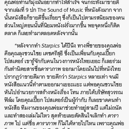
คุณพ่อท่านก็มุ่งมั่นอยากทำให้สำเร็จ จนกระทั่งมาขายดี
จากเล่มที่ 9 ปก The Sound of Music ที่หนังดังมาก จาก
นั้นหนังสือก็ขายดีขึ้นเรื่อยๆ ซึ่งก็เป็นไปตามรสนิยมของคน
ส่วนใหญ่ตอนนั้นที่นิยมหนังฝรั่งมากขึ้น พอจุดหนึ่งก็ติด
ตลาด ก็เลยทำมาตลอดหลังจากนั้น
“หลังจากทำ
Starpics
ได้ปีนึง ทางพี่ชายของคุณพ่อ
คือคุณลุงชวนไชย เตชศรีสุธี ซึ่งเป็นเพื่อนกับคุณเปี๊ยก
โปสเตอร์ เขารู้จักกับคนในวงการหนังไทยเยอะ ก็เลยร่วม
กันทำนิตยสารชื่อ
ดาราภาพ
ออกมาโดยเน้นไปที่หนังไทย
ปรากฏว่าขายดีมาก ขายดีกว่า
Starpics
หลายเท่า จนมี
หนังสือแนวนี้ทำตามออกมาเยอะแยะ แต่พอคุณชวนไชย
หันไปอำนวยการสร้างหนังเรื่อง โทน ภายใต้บริษัทสุวรรณ
ฟิล์ม โดยคุณเปี๊ยก โปสเตอร์เป็นผู้กำกับ ก็เลยขาดคนทำ
หนังสือ ทีมงานของคุณพ่อมาช่วยทำอยู่สามปี แต่ไม่ถนัด
และทำสองเล่มไม่ไหว สุดท้ายเลยตัดสินใจเลิกทำ
ดารา
ภาพ
ไป แต่ชื่อ
ดาราภาพ
ก็ไม่ได้หายไปไหน เพราะคุณพ่อ