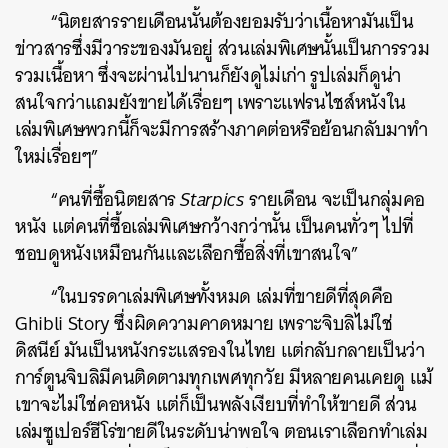
“นิตยสารรายเดือนนั้นต้องยอมรับว่าเนื้อหามันเป็น
ข่าวสารซึ่งมีวาระของมันอยู่ ส่วนเล่มพิเศษนั้นเป็นการรวม
รวมเนื้อหา ซึ่งจะผ่านไปนานก็ยังดูไม่เก่า รูปเล่มก็ดูน่า
สนใจกว่าแถมยังขายได้เรื่อยๆ เพราะแฟรนไชส์หนังใน
เล่มพิเศษพวกนี้ก็จะมีการสร้างภาคต่อหรือย้อนกลับมาทำ
ใหม่เรื่อยๆ”
“คนที่ซื้อนิตยสาร
Starpics
รายเดือน จะเป็นกลุ่มคอ
หนัง แต่คนที่ซื้อเล่มพิเศษกว้างกว่านั้น เป็นคนทั่วๆ ไปที่
ค้นหา
ชอบดูหนังเหมือนกันและเลือกซื้อสิ่งที่เขาสนใจ”
SHARE
TWEET
LINE
EMAIL
“ในบรรดาเล่มพิเศษทั้งหมด เล่มที่ขายดีที่สุดคือ
Ghibli Story ซึ่งผิดความคาดหมาย เพราะจิบลิไม่ใช่
ดิสนีย์ มันเป็นหนังกระแสรองในไทย แต่กลับกลายเป็นว่า
การ์ตูนจิบลิมีคนติดตามทุกเพศทุกวัย มีหลายคนเคยดู แม้
เขาจะไม่ใช่คอหนัง แต่ก็เป็นพลังเงียบที่ทำให้ขายดี ส่วน
เล่มซูเปอร์ฮีโร่ขายดีในระดับน่าพอใจ ตอนเราเลือกทำเล่ม