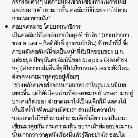
กิจกรรมต่างๆ แต่ภายหลังเขาก็มีช่องทางในการเผย
แพร่ผลงานตัวเองมากขึ้น คอลัมน์นี้ก็เลยจากไปตาม
กาลเวลาของมัน”
ตอบจดหมาย โดยบรรณาธิการ
เป็นคอลัมน์ที่โด่งดังมากในยุคที่ ‘ทิวลิป’ (นามปากกา
ของ อ.แดง – กิตติศักดิ์ สุวรรณโภคิน) รับหน้าที่นี้ ซึ่ง
ภายหลังคอลัมน์นี้จะเป็นหน้าที่รับผิดชอบของ บ.ก.
แต่ละยุค ปัจจุบันคอลัมน์นี้ของ Starpics ยังคงดำรง
อยู่ (ต่างจากเล่มอื่นที่ยุติไปเกือบหมด) เพราะยังมีคน
ส่งจดหมายมาพูดคุยอยู่เรื่อยๆ
“ช่วงหลังคนจะส่งจดหมายมาหาเราในรูปแบบอีเมล
เยอะขึ้น แต่ก็ยังมีคนอ่านที่ส่งจดหมายเป็นซองๆ มาอยู่
บางคนก็ส่งของ ส่งยาดมมาให้เป็นแพ็กก็มี แสดงให้
เห็นถึงน้ำใจที่คนอ่านมีต่อเรา ส่วนเนื้อความใน
จดหมายไม่ใช่เชิงถามคำถามเสียทีเดียว แต่เป็นแนว
เขียนมาคุยกัน ถามความเห็น อยากเม้าท์มอยประมาณ
นั้นมากกว่า ว่าดูหนังเรื่องนี้แล้วรู้สึกอย่างไร ชอบไม่