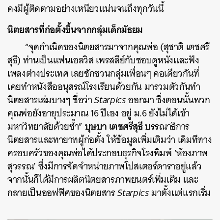
คงมีผู้ติดตามอย่างเหนียวแน่นจนถึงทุกวันนี้
นิตยสารที่ก่อตั้งขึ้นจากกลุ่มเด็กมัธยม
“จุดกำเนิดของนิตยสารมาจากคุณพ่อ (สุชาติ เตชศรี
สุธี) ท่านเป็นแฟนเอลวิส เพรสลีย์กับชอบดูหนังและฟัง
เพลงต่างประเทศ เลยชักชวนกลุ่มเพื่อนๆ คอเดียวกันที่
เคยทำหนังสืออนุสรณ์โรงเรียนด้วยกัน มารวมตัวกันทำ
นิตยสารเล่มบางๆ ชื่อว่า
Starpics
ออกมา ซึ่งตอนนั้นพวก
คุณพ่อยังอายุประมาณ 16 ปีเอง อยู่ ม.6 ยังไม่ได้เข้า
บุษบา เตชศรีสุธี
มหาวิทยาลัยด้วยซ้ำ”
บรรณาธิการ
นิตยสารและทายาทผู้ก่อตั้ง ให้ข้อมูลเพิ่มเติมว่า เดิมทีทาง
ครอบครัวของคุณพ่อได้ประกอบธุรกิจโรงพิมพ์ ‘ห้องภาพ
สุวรรณ’ ซึ่งมีการจัดจำหน่ายภาพโปสเตอร์ดาราอยู่แล้ว
จากนั้นก็ได้มีการผลิตนิตยสารภาพยนตร์เพิ่มเติม และ
กลายเป็นออฟฟิศของนิตยสาร
Starpics
มาตั้งแต่แรกเริ่ม