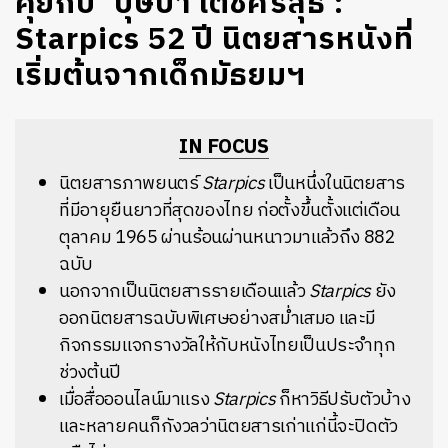
คุยกับ ‘บุษบา เตชศรีสุธี’:
Starpics 52 ปี นิตยสารหนังที่
เริ่มต้นจากเด็กมัธยมฯ
IN FOCUS
นิตยสารภาพยนตร์
Starpics
เป็นหนึ่งในนิตยสาร
ที่มีอายุยืนยาวที่สุดของไทย ก่อตั้งขึ้นตั้งแต่เดือน
ตุลาคม 1965 ผ่านร้อนผ่านหนาวมาแล้วถึง 882
ฉบับ
นอกจากเป็นนิตยสารรายเดือนแล้ว
Starpics
ยัง
ออกนิตยสารฉบับพิเศษอย่างสม่ำเสมอ และมี
กิจกรรมแจกรางวัลให้กับหนังไทยเป็นประจำทุก
ช่วงต้นปี
เมื่อสื่อออนไลน์มาแรง
Starpics
ก็หาวิธีปรับตัวบ้าง
และหลายคนก็กังวลว่านิตยสารเก่าแก่นี้จะปิดตัว