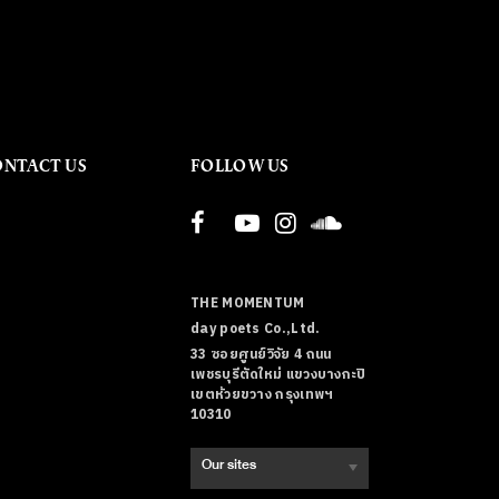
ONTACT US
FOLLOW US
THE MOMENTUM
day poets Co.,Ltd.
33 ซอยศูนย์วิจัย 4 ถนน
เพชรบุรีตัดใหม่ แขวงบางกะปิ
เขตห้วยขวาง กรุงเทพฯ
10310