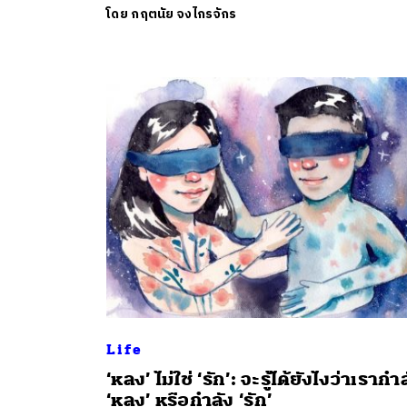
โดย
กฤตนัย จงไกรจักร
Life
‘หลง’ ไม่ใช่ ‘รัก’: จะรู้ได้ยังไงว่าเรากำ
‘หลง’ หรือกำลัง ‘รัก’