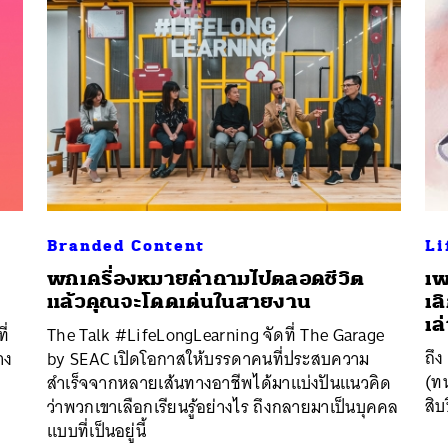
Branded Content
Li
พกเครื่องหมายคำถามไปตลอดชีวิต
เพ
แล้วคุณจะโดดเด่นในสายงาน
เล
เล
ี่
The Talk #LifeLongLearning จัดที่ The Garage
ถึง
าง
by SEAC เปิดโอกาสให้บรรดาคนที่ประสบความ
(ท
สำเร็จจากหลายเส้นทางอาชีพได้มาแบ่งปันแนวคิด
สิบป
ว่าพวกเขาเลือกเรียนรู้อย่างไร ถึงกลายมาเป็นบุคคล
แบบที่เป็นอยู่นี้