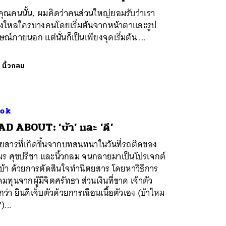
งคุณคนนั้น, ผมคิดว่าคนส่วนใหญ่ยอมรับว่าเรา
งใหลใครบางคนโดยเริ่มต้นจากหน้าตาและรูป
ษณ์ภายนอก แต่นั่นก็เป็นเพียงจุดเริ่มต้น ...
ย
นิ้วกลม
ok
D ABOUT: ‘บ้า’ และ ‘ดี’
ยสารที่เกิดขึ้นจากบทสนทนาในวันที่รถติดของ
มร ศุขปรีชา และนิ้วกลม จนกลายมาเป็นโปรเจกต์
บ้า ด้วยการตัดสินใจทำนิตยสาร โดยหาวิธีการ
มทุนจากผู้มีจิตศรัทธา ส่วนเงินที่ขาด เจ้าตัว
ว่า ยินดีเจ็บตัวด้วยการเฉือนเนื้อตัวเอง (บ้าไหม
)...