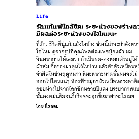
Life
รักแท้แพ้ใกล้ชิด: ระยะห่างของร่างก
มีผลต่อระยะห่างของใจไหมนะ
ที่รัก, ​ ชีวิตที่นู่นเป็นยังไงบ้าง ช่วงนี้น่าจะกำลังหน
ใช่ไหม ดูจากรูปที่คุณโพสต์ลงเฟซบุ๊กแล้ว ผม
จินตนาการได้เลยว่า ถ้าเป็นผม-คงหมกตัวอยู่ใต้
ผ้าห่ม ซื้อของมาตุนไว้ในบ้าน แล้วทำตัวเหมือนหม
จำศีลในช่วงฤดูหนาว หิมะหนาขนาดนั้นผมจะไม่
ออกไปไหนแน่ๆ ท้องฟ้าขมุกขมัวเหมือนดวงอาทิ
ถอยห่างไปจากโลกอีกหลายปีแสง บรรยากาศแ
นั้นคงหม่นทึมจนขี้เกียจจะลุกขึ้นมาทำอะไรเลย
โดย
นิ้วกลม