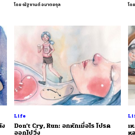
โดย
ณัฐกานต์ อมาตยกุล
โด
Life
Li
ลัง
Don’t Cry, Run: อกหักเมื่อไร โปรด
เห
ออกไปวิ่ง
หล