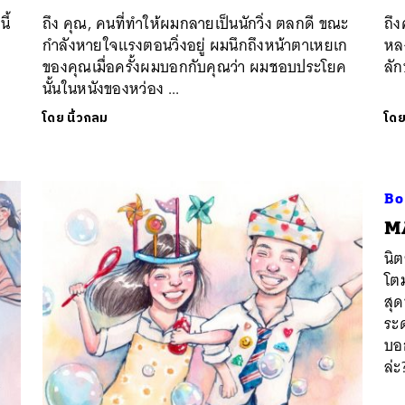
ี้
ถึง คุณ, คนที่ทำให้ผมกลายเป็นนักวิ่ง ตลกดี ขณะ
​ถึ
นหา
กำลังหายใจแรงตอนวิ่งอยู่ ผมนึกถึงหน้าตาเหยเก
หล
SHARE
TWEET
LINE
EMAIL
ของคุณเมื่อครั้งผมบอกกับคุณว่า ผมชอบประโยค
ลัก
นั้นในหนังของหว่อง ...
โดย
นิ้วกลม
โด
Bo
MA
นิต
โต
สุด
ระด
บอก
ล่ะ?