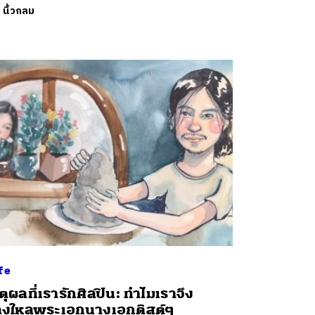
ย
นิ้วกลม
fe
ตุผลที่เรารักศิลปิน: ทำไมเราจึง
งใหลพระเอกนางเอกติสต์ๆ