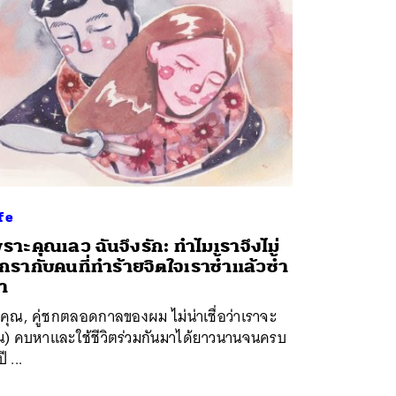
fe
ราะคุณเลว ฉันจึงรัก: ทำไมเราจึงไม่
ิกรากับคนที่ทำร้ายจิตใจเราซ้ำแล้วซ้ำ
่า
 คุณ, คู่ชกตลอดกาลของผม ไม่น่าเชื่อว่าเราจะ
น) คบหาและใช้ชีวิตร่วมกันมาได้ยาวนานจนครบ
ี ...