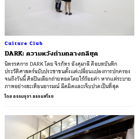
Culture Club
DARK: ความหวังท่ามกลางกลียุค
นิทรรศการ DARK โดย จิรภัทร อังศุมาลี คือบทบันทึก
ประวัติศาสตร์ฉบับประชาชนตั้งแต่เปลี่ยนแปลงการปกครอง
จนถึงวันนี้ ศิลปินเลือกถ่ายทอดโดยไร้ถ้อยคำ หากแต่ระบาย
ภาพอย่างสะเทือนอารมณ์ มืดมิดและเจ็บปวดเป็นที่สุด
โดย
ธรรมรุจา ธรรมสโรช