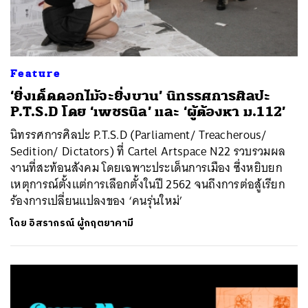
Feature
‘ยิ่งเด็ดดอกไม้จะยิ่งบาน’ นิทรรศการศิลปะ
P.T.S.D โดย ‘เพชรนิล’ และ ‘ผู้ต้องหา ม.112’
นิทรรศการศิลปะ P.T.S.D (Parliament/ Treacherous/
Sedition/ Dictators) ที่ Cartel Artspace N22 รวบรวมผล
งานที่สะท้อนสังคม โดยเฉพาะประเด็นการเมือง ซึ่งหยิบยก
เหตุการณ์ตั้งแต่การเลือกตั้งในปี 2562 จนถึงการต่อสู้เรียก
ร้องการเปลี่ยนแปลงของ ‘คนรุ่นใหม่’
โดย
อิสรากรณ์ ผู้กฤตยาคามี