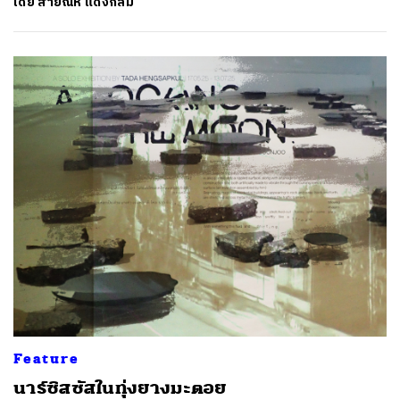
โดย
สายัณห์ แดงกลม
Feature
นาร์ซิสซัสในทุ่งยางมะตอย