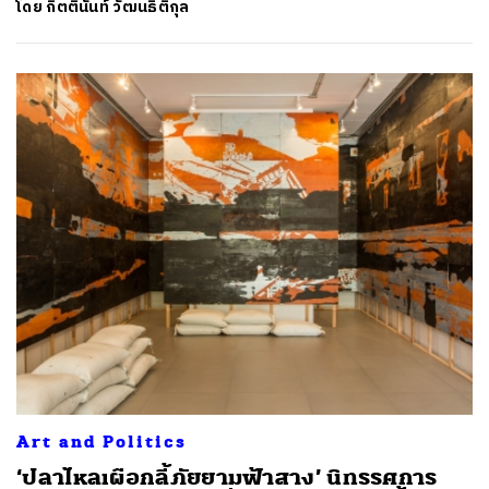
โดย
กิตตินันท์ วัฒนธิติกุล
Art and Politics
‘ปลาไหลเผือกลี้ภัยยามฟ้าสาง’ นิทรรศการ