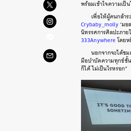
พร้อมเข้าใจความเป็นไ
เพื่อให้ผู้คนกล้
Crybaby_molly
‘มอลล
นิทรรศการศิลปะภายใต
333Anywhere
โดยหยิ
นอกจากจะได้ชมผล
มือบำบัดความทุกข์ชั้
ก็ได้ ไม่เป็นไรหรอก”