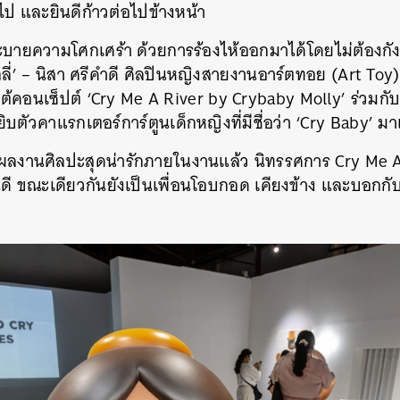
ป และยินดีก้าวต่อไปข้างหน้า
าระบายความโศกเศร้า ด้วยการร้องไห้ออกมาได้โดยไม่ต้องกัง
ี่’ – นิสา ศรีคำดี ศิลปินหญิงสายงานอาร์ตทอย (Art Toy) 
้คอนเซ็ปต์ ‘Cry Me A River by Crybaby Molly’ ร่วมกั
บตัวคาแรกเตอร์การ์ตูนเด็กหญิงที่มีชื่อว่า ‘Cry Baby’ มาเ
งานศิลปะสุดน่ารักภายในงานแล้ว นิทรรศการ Cry Me A Ri
นดี ขณะเดียวกันยังเป็นเพื่อนโอบกอด เคียงข้าง และบอกกับค