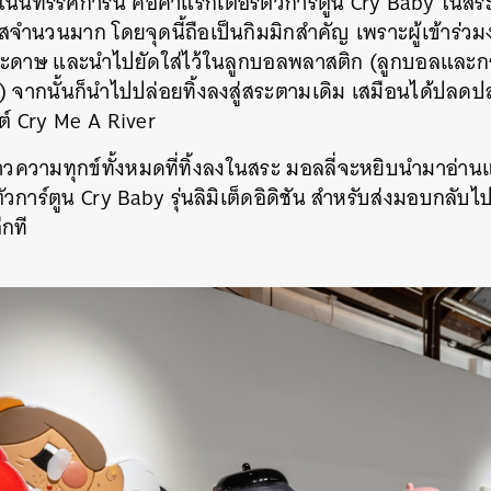
าในนิทรรศการนี้ คือคาแรกเตอร์ตัวการ์ตูน Cry Baby ในสระ
ำนวนมาก โดยจุดนี้ถือเป็นกิมมิกสำคัญ เพราะผู้เข้าร่วม
SHARE
TWEET
LINE
EMAIL
ระดาษ และนำไปยัดใส่ไว้ในลูกบอลพลาสติก (ลูกบอลและก
 จากนั้นก็นำไปปล่อยทิ้งลงสู่สระตามเดิม เสมือนได้ปลดป
ต์ Cry Me A River
ราวความทุกข์ทั้งหมดที่ทิ้งลงในสระ มอลลี่จะหยิบนำมาอ่านแ
การ์ตูน Cry Baby รุ่นลิมิเต็ดอิดิชัน สำหรับส่งมอบกลับไป
ีกที