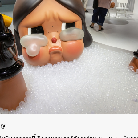
Cry
นหา