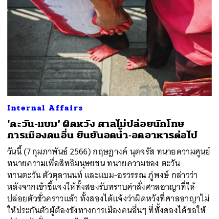
Internal Affairs
‘ตะวัน-แบม’ ผิดหวัง ศาลไม่ปล่อยนักโทษ
การเมืองคนอื่น ยืนยันอดน้ำ-อดอาหารต่อไป
วันนี้ (7 กุมภาพันธ์ 2566) กฤษฎางค์ นุตจรัส ทนายความศูนย์
ทนายความเพื่อสิทธิมนุษยชน ทนายความของ ตะวัน-
ทานตะวัน ตัวตุลานนท์ และแบม-อรวรรณ ภู่พงษ์ กล่าวว่า
หลังจากเข้าชี้แจงให้ทั้งสองรับทราบคำสั่งศาลอาญาที่ให้
ปล่อยตัวชั่วคราวแล้ว ทั้งสองได้แจ้งว่าผิดหวังที่ศาลอาญาไม่
ให้ประกันตัวผู้ต้องขังทางการเมืองคนอื่นๆ ที่ทั้งสองได้ขอให้