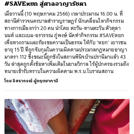
#SAVEหยก สู่ศาลอาญารัชดา
เมื่อวานนี้ (10 พฤษภาคม 2566) เวลาประมาณ 16.00 น. ที่
สถานีตำรวจนครบาลสำราญราษฎร์ นักเคลื่อนไหวกิจกรรม
ทางการเมืองกว่า 20 คน นำโดย ตะวัน-ทานตะวัน ตัวตุลา
นนท์ และแบม-อรวรรณ ภู่พงษ์ นัดทำกิจกรรม #SAVEหยก
เพื่อทวงถามและร้องขอความเป็นธรรม ให้กับ ‘หยก’ เยาวชน
อายุ 15 ปี ที่ถูกจับกุมในความผิดตามประมวลกฎหมายอาญา
มาตรา 112 ซึ่งขณะนี้ถูกขังในสถานพินิจบ้านปรานีมาแล้ว 43
วัน ล่าสุดถูกตั้งข้อหาเพิ่มเติมในยามวิกาล ไร้ผู้ปกครองรวมถึง
ทนายเข้ารับทราบในความผิดตาม พ.ร.บ.โบราณสถาน
โดย
อิสรากรณ์ ผู้กฤตยาคามี