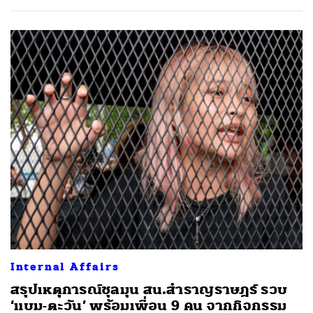
Internal Affairs
สรุปเหตุการณ์ชุลมุน สน.สำราญราษฎร์ รวบ
‘แบม-ตะวัน’ พร้อมเพื่อน 9 คน จากกิจกรรม