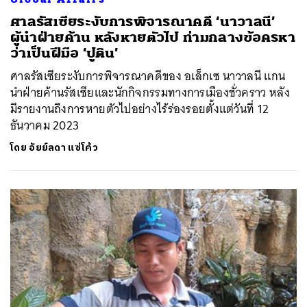
ศาลรัสเซียระงับการพิจารณาคดี ‘นาวาลนี’
ผู้นำฝ่ายค้าน หลังหายตัวไป ท่ามกลางข้อครหา
ว่าเป็นฝีมือ ‘ปูติน’
ศาลรัสเซียระงับการพิจารณาคดีของ อเล็กเซ นาวาลนี แกน
นำฝ่ายค้านรัสเซียและนักกิจกรรมทางการเมืองชั่วคราว หลัง
มีรายงานถึงการหายตัวไปอย่างไร้ร่องรอยตั้งแต่วันที่ 12
ธันวาคม 2023
โดย
อัยย์ลดา แซ่โค้ว
ค้นหา
SHARE
TWEET
LINE
EMAIL