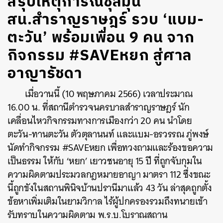
สรุปเหตุการณ์ชุลมุน
สน.สำราญราษฎร์ รวบ ‘แบม-
ตะวัน’ พร้อมเพื่อน 9 คน จาก
กิจกรรม #SAVEหยก สู่ศาล
อาญารัชดา
เมื่อวานนี้ (10 พฤษภาคม 2566) เวลาประมาณ
16.00 น. ที่สถานีตำรวจนครบาลสำราญราษฎร์ นัก
เคลื่อนไหวกิจกรรมทางการเมืองกว่า 20 คน นำโดย
ตะวัน-ทานตะวัน ตัวตุลานนท์ และแบม-อรวรรณ ภู่พงษ์
นัดทำกิจกรรม #SAVEหยก เพื่อทวงถามและร้องขอความ
เป็นธรรม ให้กับ ‘หยก’ เยาวชนอายุ 15 ปี ที่ถูกจับกุมใน
ความผิดตาม
ประมวลกฎหมายอาญา มาตรา 112
ซึ่งขณะ
นี้ถูกขังในสถานพินิจบ้านปรานีมาแล้ว 43 วัน ล่าสุดถูกตั้ง
ข้อหาเพิ่มเติมในยามวิกาล ไร้ผู้ปกครองรวมถึงทนายเข้า
รับทราบในความผิดตาม พ.ร.บ.โบราณสถาน