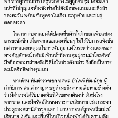
พัก ทางผู้กำกับการได้ชูนิ้วกลางใส่ผู้ถูกจับกุม โดยมีเจ้า
หน้าที่ใช้กุญแจห้องขังฟาดไปยังมือของแบมและดึงหัว
ของตะวัน พร้อมกับพูดจาในเชิงประทุษร้ายและข่มขู่
ตลอดเวลา
ในเวลาต่อมาแบมได้ปลดเสื้อผ้าทั้งตัวออกเพื่อแสดง
อารยะขัดขืน เนื่องจากเธอและเพื่อนๆ ไม่ได้รับการแจ้งข้อ
กล่าวหาและเหตุผลในการจับกุม แต่ในระหว่างแสดงออก
ทางสัญลักษณ์ กลับมีเจ้าหน้าที่ควบคุมฝูงชนนำโทรศัพท์
มือถือออกมาถ่ายคลิปวีดีโอในช่วงดังกล่าว ซึ่งถือเป็นการ
ละเมิดสิทธิอย่างรุนแรง
ทางด้าน พันตำรวจเอก ทศพล อำไพพิพัฒน์กุล ผู้
กำกับการ สน.สำราญราษฎร์ เผยถึงความเสียหายข้างต้น
ว่า มีตำรวจได้รับบาดเจ็บที่ศีรษะจนต้องนำตัวส่งโรง
พยาบาล และมีทรัพย์สินของราชการเสียหาย เช่น กระจก
ประตูของสถานีตำรวจแตก 1 บาน รถยนต์ถูกพ่นสีสเปรย์
เสียหาย 2 คัน และพื้นที่ในบริเวณโรงพักได้รับความเสีย