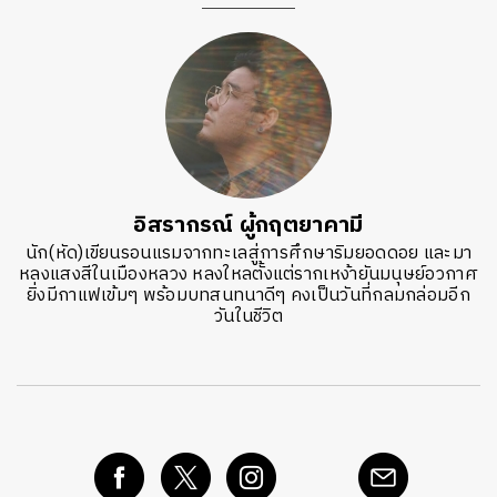
อิสรากรณ์ ผู้กฤตยาคามี
นัก(หัด)เขียนรอนแรมจากทะเลสู่การศึกษาริมยอดดอย และมา
หลงแสงสีในเมืองหลวง หลงใหลตั้งแต่รากเหง้ายันมนุษย์อวกาศ
ยิ่งมีกาแฟเข้มๆ พร้อมบทสนทนาดีๆ คงเป็นวันที่กลมกล่อมอีก
วันในชีวิต