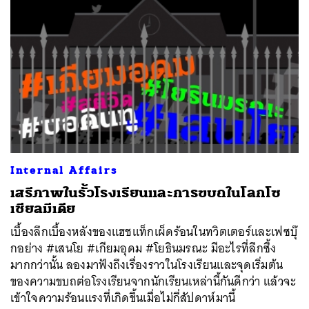
Internal Affairs
เสรีภาพในรั้วโรงเรียนและการขบถในโลกโซ
เชียลมีเดีย
เบื้องลึกเบื้องหลังของแฮชแท็กเผ็ดร้อนในทวิตเตอร์และเฟซบุ๊
กอย่าง #เสนโย #เกียมอุดม #โยธินมรณะ มีอะไรที่ลึกซึ้ง
มากกว่านั้น ลองมาฟังถึงเรื่องราวในโรงเรียนและจุดเริ่มต้น
ของความขบถต่อโรงเรียนจากนักเรียนเหล่านี้กันดีกว่า แล้วจะ
เข้าใจความร้อนแรงที่เกิดขึ้นเมื่อไม่กี่สัปดาห์มานี้