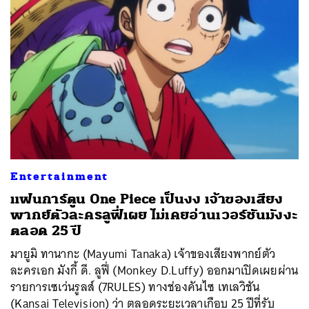
ค้นหา
Entertainment
SHARE
TWEET
LINE
EMAIL
แฟนการ์ตูน One Piece เป็นงง เจ้าของเสียง
พากย์ตัวละครลูฟี่เผย ไม่เคยอ่านเวอร์ชันมังงะ
ตลอด 25 ปี
มายูมิ ทานากะ (Mayumi Tanaka) เจ้าของเสียงพากย์ตัว
ละครเอก มังกี้ ดี. ลูฟี่ (Monkey D.Luffy) ออกมาเปิดเผยผ่าน
รายการเซเว่นรูลส์ (7RULES) ทางช่องคันไซ เทเลวิชัน
(Kansai Television) ว่า ตลอดระยะเวลาเกือบ 25 ปีที่รับ