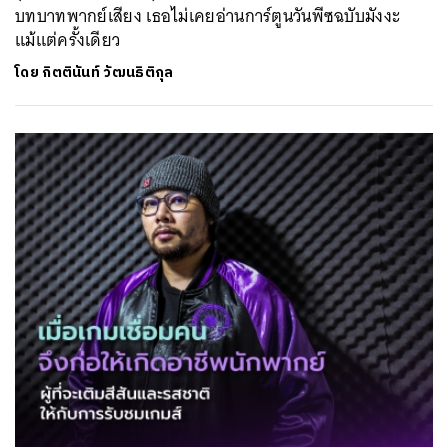
บทบาทพากย์เสียง เธอไม่เคยอ่านการ์ตูนวันพีซฉบับมังงะ
แม้แต่ครั้งเดียว
โดย
กิตตินันท์ วัฒนธิติกุล