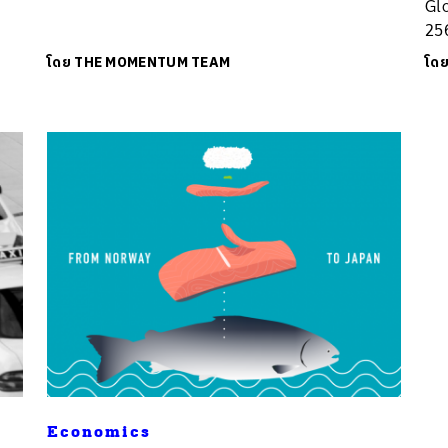
Gl
256
โดย
THE MOMENTUM TEAM
โด
นหา
SHARE
TWEET
LINE
EMAIL
Economics