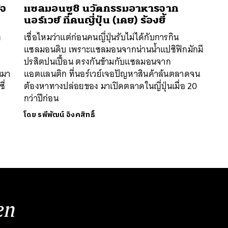
์จ
แซลมอนซูชิ นวัตกรรมอาหารจาก
นอร์เวย์ ที่คนญี่ปุ่น (เคย) ร้องยี้
ง
เชื่อไหมว่าแต่ก่อนคนญี่ปุ่นรับไม่ได้กับการกิน
แซลมอนดิบ เพราะแซลมอนจากน่านน้ำแปซิฟิกมักมี
ปรสิตปนเปื้อน ตรงกันข้ามกับแซลมอนจาก
นมา
แอตแลนติก ที่นอร์เวย์เจอปัญหาสินค้าล้นตลาดจน
ี่
ต้องหาทางปล่อยของ มาเปิดตลาดในญี่ปุ่นเมื่อ 20
กว่าปีก่อน
โดย
รพีพัฒน์ อิงคสิทธิ์
en