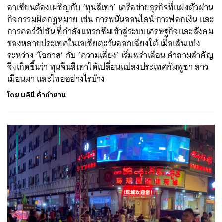
อาเซียนต้องเผชิญกับ ‘ทุนสีเทา’ เครือข่ายธุรกิจที่แฝงตัวผ่าน
กิจกรรมผิดกฎหมาย เช่น การพนันออนไลน์ การฟอกเงิน และ
การคอร์รัปชัน ที่กำลังแทรกซึมเข้าสู่ระบบเศรษฐกิจและสังคม
ของหลายประเทศในเอเชียตะวันออกเฉียงใต้ เมื่อเส้นแบ่ง
ระหว่าง ‘โอกาส’ กับ ‘ความเสี่ยง’ เริ่มพร่าเลือน คำถามสำคัญ
จึงเกิดขึ้นว่า ทุนจีนสีเทาได้เปลี่ยนแปลงประเทศกัมพูชา ลาว
เมียนมา และไทยอย่างไรบ้าง
โดย
นลินี ค้ากำยาน