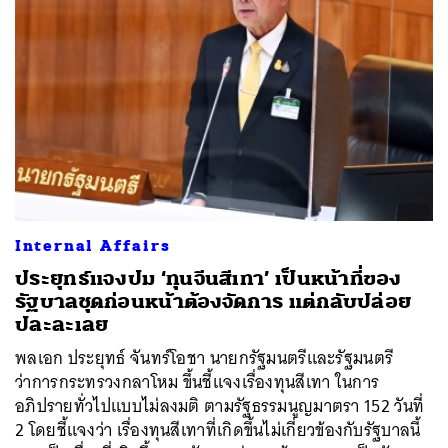
Internal Affairs
ประยุทธ์แจงปม ‘ทุนจีนสีเทา’ เป็นหน้าที่ของ
รัฐบาลชุดก่อนหน้าต้องจัดการ แต่กลับปล่อย
ปละละเลย
พลเอก ประยุทธ์ จันทร์โอชา นายกรัฐมนตรีและรัฐมนตรี
ว่าการกระทรวงกลาโหม ขึ้นชี้แจงเรื่องทุนสีเทา ในการ
อภิปรายทั่วไปแบบไม่ลงมติ ตามรัฐธรรมนูญมาตรา 152 วันที่
2 โดยชี้แจงว่า เรื่องทุนสีเทาที่เกิดขึ้นไม่เกี่ยวข้องกับรัฐบาลนี้