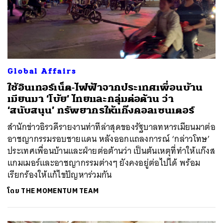
Global Affairs
ใช้อินเทอร์เน็ต-ไฟฟ้าจากประเทศเพื่อนบ้าน
เมียนมา ‘โบ้ย’ ไทยและกลุ่มต่อต้าน ว่า
‘สนับสนุน’ ทรัพยากรให้แก๊งคอลเซนเตอร์
สำนักข่าวอิรวดีรายงานท่าทีล่าสุดของรัฐบาลทหารเมียนมาต่อ
อาชญากรรมรอบชายแดน หลังออกแถลงการณ์ ‘กล่าวโทษ’
ประเทศเพื่อนบ้านและฝ่ายต่อต้านว่า เป็นต้นเหตุที่ทำให้แก๊งส
แกมเมอร์และอาชญากรรมต่างๆ ยังคงอยู่ต่อไปได้ พร้อม
เรียกร้องให้แก้ไขปัญหาร่วมกัน
ค้นหา
โดย
THE MOMENTUM TEAM
SHARE
TWEET
LINE
EMAIL