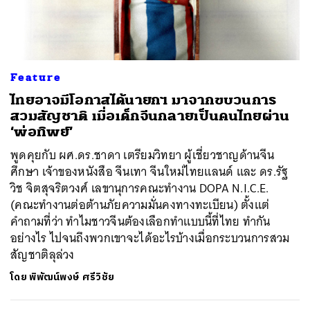
Feature
ไทยอาจมีโอกาสได้นายกฯ มาจากขบวนการ
สวมสัญชาติ เมื่อเด็กจีนกลายเป็นคนไทยผ่าน
‘พ่อทิพย์’
พูดคุยกับ ผศ.ดร.ชาดา เตรียมวิทยา ผู้เชี่ยวชาญด้านจีน
ศึกษา เจ้าของหนังสือ จีนเทา จีนใหม่ไทยแลนด์ และ ดร.รัฐ
วิช จิตสุจริตวงศ์ เลขานุการคณะทำงาน DOPA N.I.C.E.​
(คณะทำงานต่อต้านภัยความมั่นคงทางทะเบียน) ตั้งแต่
คำถามที่ว่า ทำไมชาวจีนต้องเลือกทำแบบนี้ที่ไทย ทำกัน
อย่างไร ไปจนถึงพวกเขาจะได้อะไรบ้างเมื่อกระบวนการสวม
สัญชาติลุล่วง
โดย
พิพัฒน์พงษ์ ศรีวิชัย