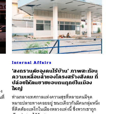
Internal Affairs
‘สงกรานต์ของคนไร้บ้าน’ ภาพสะท้อน
ความเหลื่อมล้ำของโครงสร้างสังคม ที่
ปล่อยให้คนชายขอบทนทุกข์ในเมือง
นหา
ใหญ่
คง
SHARE
TWEET
LINE
EMAIL
ท่ามกลางเทศกาลแห่งความสุขที่หลายคนมีจุด
ที่
หมายปลายทางคอยอยู่ ขณะเดียวกันมีคนกลุ่มหนึ่ง
ที่ติดต้องแหง็กในเมืองหลวงแห่งนี้ ซึ่งพวกเขาถูก