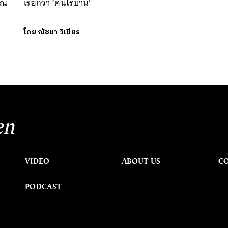
เรียกว่า ‘คนไร้บ้าน’
าณ
โดย
ณัชชา วิเชียร
en
VIDEO
ABOUT US
C
PODCAST