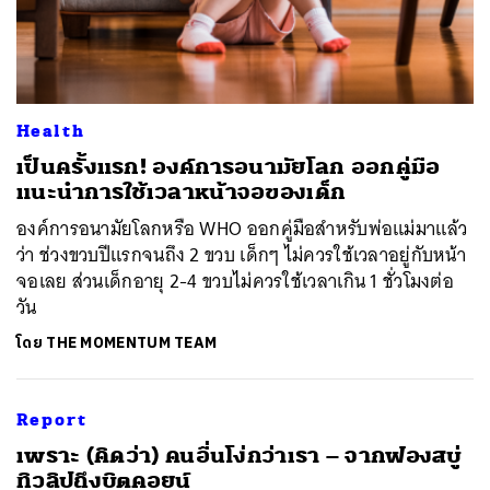
ค้นหา
SHARE
TWEET
LINE
EMAIL
Health
เป็นครั้งแรก! องค์การอนามัยโลก ออกคู่มือ
แนะนำการใช้เวลาหน้าจอของเด็ก
องค์การอนามัยโลกหรือ WHO ออกคู่มือสำหรับพ่อแม่มาแล้ว
ว่า ช่วงขวบปีแรกจนถึง 2 ขวบ เด็กๆ ไม่ควรใช้เวลาอยู่กับหน้า
จอเลย ส่วนเด็กอายุ 2-4 ขวบไม่ควรใช้เวลาเกิน 1 ชั่วโมงต่อ
วัน
โดย
THE MOMENTUM TEAM
Report
เพราะ (คิดว่า) คนอื่นโง่กว่าเรา – จากฟองสบู่
ทิวลิปถึงบิตคอยน์