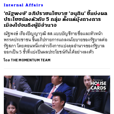
Internal Affairs
‘ณัฐพงษ์’ อภิปรายนโยบาย ‘อนุทิน’ ชี้แบ่งผล
ประโยชน์ลงตัวกับ 5 กลุ่ม ตั้งแต่มุ้งทางการ
เมืองไปจนถึงผู้มีอำนาจ
ณัฐพงษ์ เรืองปัญญาวุฒิ สส.แบบบัญชีรายชื่อและหัวหน้า
พรรคประชาชน ขึ้นอภิปรายการแถลงนโยบายของรัฐบาลต่อ
รัฐสภา โดยตอนหนึ่งกล่าวถึงการแบ่งดุลอำนาจของรัฐบาล
ออกเป็น 5 ขั้วที่แบ่งปันผลประโยชน์กันได้อย่างลงตัว
โดย
THE MOMENTUM TEAM