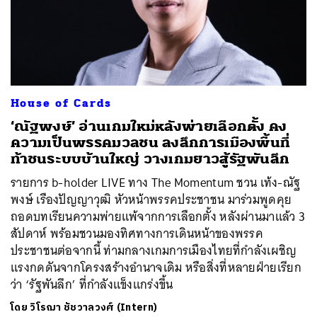
House of Cards
‘ณัฐพงษ์’ อ่านเกมใหม่หลังพ่ายเลือกตั้ง คง
ความเป็นพรรคมวลชน ลงลึกการเมืองพื้นที่
ท้าชนระบบบ้านใหญ่ วางเกมยาวสู้รัฐพันลึก
รายการ b-holder LIVE ทาง The Momentum ชวน เท้ง-ณัฐ
พงษ์ เรืองปัญญาวุฒิ หัวหน้าพรรคประชาชน มาร่วมพูดคุย
ถอดบทเรียนความพ่ายแพ้จากการเลือกตั้ง หลังผ่านมาแล้ว 3
สัปดาห์ พร้อมชวนมองทิศทางการเดินหน้าของพรรค
ประชาชนต่อจากนี้ ท่ามกลางเกมการเมืองไทยที่กำลังเผชิญ
แรงกดดันจากโครงสร้างอำนาจเดิม หรือสิ่งที่หลายฝ่ายเรียก
ว่า ‘รัฐพันลึก’ ที่กำลังแข็งแกร่งขึ้น
โดย
วิโรฌา ชัชวาลวงศ์ (Intern)