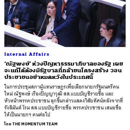
Internal Affairs
‘ณัฐพงษ์’ ห่วงปัญหาธรรมาภิบาลของรัฐ เผย
จะแก้ได้ต้องมีรัฐบาลที่กล้าชนโครงสร้าง วอน
ประชาชนอย่าหมดหวังในประเทศนี้
ในการประชุมสภาผู้แทนราษฎรเพื่อเลือกนายกรัฐมนตรีคน
ใหม่ ณัฐพงษ์ เรืองปัญญาวุฒิ สส.แบบบัญชีรายชื่อ และ
หัวหน้าพรรคประชาชน ลุกขึ้นกล่าวแสดงวิสัยทัศน์หลังจากที่
รังสิมันต์ โรม สส.แบบบัญชีรายชื่อ พรรคประชาชน เสนอชื่อ
ให้เป็นนายกฯ คนต่อไป
โดย
THE MOMENTUM TEAM