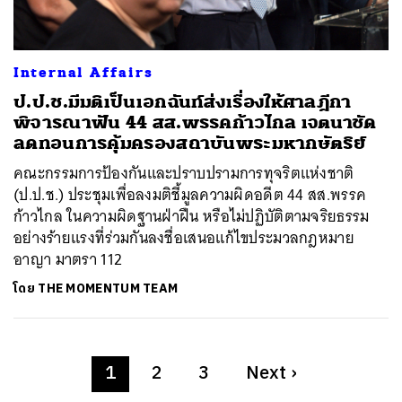
Internal Affairs
ป.ป.ช.มีมติเป็นเอกฉันท์ส่งเรื่องให้ศาลฎีกา
พิจารณาฟัน 44 สส.พรรคก้าวไกล เจตนาชัด
ลดทอนการคุ้มครองสถาบันพระมหากษัตริย์
คณะกรรมการป้องกันและปราบปรามการทุจริตแห่งชาติ
(ป.ป.ช.) ประชุมเพื่อลงมติชี้มูลความผิดอดีต 44 สส.พรรค
ก้าวไกล ในความผิดฐานฝ่าฝืน หรือไม่ปฏิบัติตามจริยธรรม
อย่างร้ายแรงที่ร่วมกันลงชื่อเสนอแก้ไขประมวลกฎหมาย
อาญา มาตรา 112
โดย
THE MOMENTUM TEAM
1
2
3
Next
›