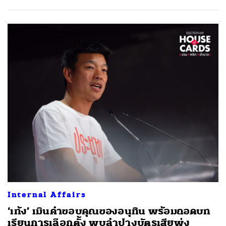
Internal Affairs
‘เท้ง’ เมินคำขอบคุณของอนุทิน พร้อมถอดบท
เรียนการเลือกตั้ง พบลำปางบัตรเสียพุ่ง