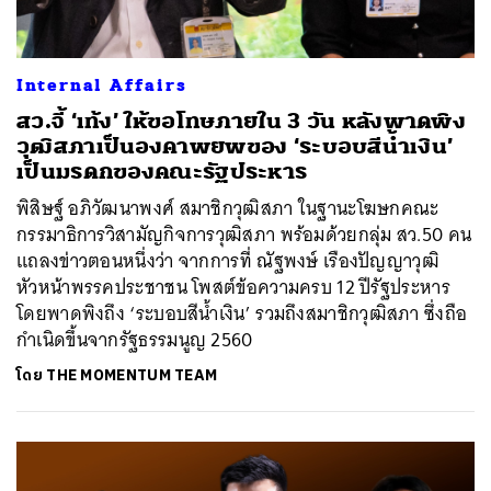
Internal Affairs
สว.จี้ ‘เท้ง’ ให้ขอโทษภายใน 3 วัน หลังพาดพิง
วุฒิสภาเป็นองคาพยพของ ‘ระบอบสีน้ำเงิน’
เป็นมรดกของคณะรัฐประหาร
พิสิษฐ์ อภิวัฒนาพงศ์ สมาชิกวุฒิสภา ในฐานะโฆษกคณะ
กรรมาธิการวิสามัญกิจการวุฒิสภา พร้อมด้วยกลุ่ม สว.50 คน
แถลงข่าวตอนหนึ่งว่า จากการที่ ณัฐพงษ์ เรืองปัญญาวุฒิ
หัวหน้าพรรคประชาชน โพสต์ข้อความครบ 12 ปีรัฐประหาร
โดยพาดพิงถึง ‘ระบอบสีน้ำเงิน’ รวมถึงสมาชิกวุฒิสภา ซึ่งถือ
กำเนิดขึ้นจากรัฐธรรมนูญ 2560
โดย
THE MOMENTUM TEAM