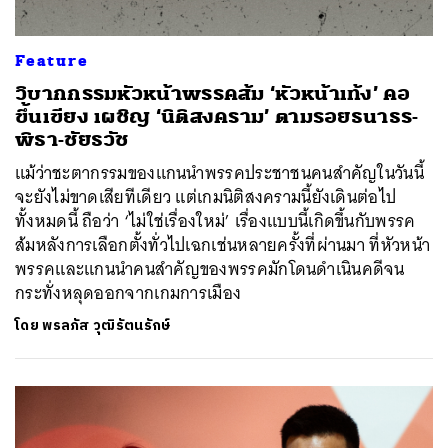
Feature
วิบากกรรมหัวหน้าพรรคส้ม ‘หัวหน้าเท้ง’ คอ
ขึ้นเขียง เผชิญ ‘นิติสงคราม’ ตามรอยธนาธร-
พิธา-ชัยธวัช
แม้ว่าชะตากรรมของแกนนำพรรคประชาชนคนสำคัญในวันนี้
จะยังไม่ขาดเสียทีเดียว แต่เกมนิติสงครามนี้ยังเดินต่อไป
ทั้งหมดนี้ ถือว่า ‘ไม่ใช่เรื่องใหม่’ เรื่องแบบนี้เกิดขึ้นกับพรรค
ส้มหลังการเลือกตั้งทั่วไปเฉกเช่นหลายครั้งที่ผ่านมา ที่หัวหน้า
พรรคและแกนนำคนสำคัญของพรรคมักโดนดำเนินคดีจน
กระทั่งหลุดออกจากเกมการเมือง
โดย
พรลภัส วุฒิรัตนรักษ์