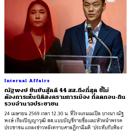
Internal Affairs
ณัฐพงษ์ ยืนยันสู้คดี 44 สส.ถึงที่สุด ชี้ไม่
ค้นหา
ต้องการเห็นนิติสงครามการเมือง ที่ลดทอน-กิน
SHARE
TWEET
LINE
EMAIL
รวบอำนาจประชาชน
24 เมษายน 2569 เวลา 12.30 น. ที่โรงแรมเมเปิล บางนา ณัฐ
พงษ์ เรืองปัญญาวุฒิ สส.แบบบัญชีรายชื่อและหัวหน้าพรรค
ประชาชน แถลงข่าวหลังทราบศาลฎีกามีมติ ‘ประทับรับฟ้อง’