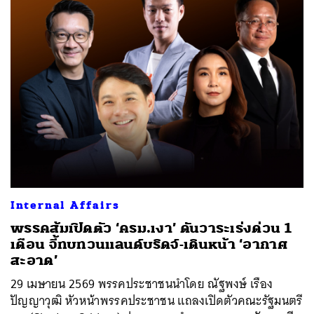
Internal Affairs
พรรคส้มเปิดตัว ‘ครม.เงา’ ดันวาระเร่งด่วน 1
เดือน จี้ทบทวนแลนด์บริดจ์-เดินหน้า ‘อากาศ
สะอาด’
29 เมษายน 2569 พรรคประชาชนนำโดย ณัฐพงษ์ เรือง
ปัญญาวุฒิ หัวหน้าพรรคประชาชน แถลงเปิดตัวคณะรัฐมนตรี