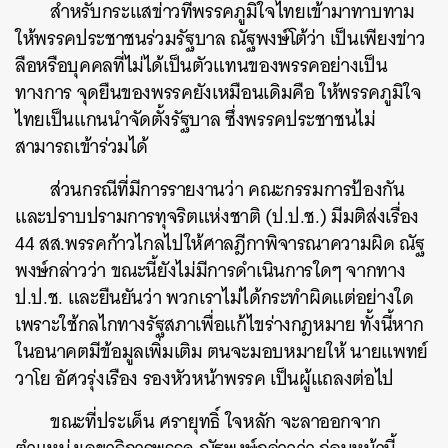
สำหรับกระแสข่าวที่พรรคภูมิใจไทยเข้ามาทาบทาม
ให้พรรคประชาชนร่วมรัฐบาล ณัฐพงษ์โต้ว่า เป็นเพียงข่าว
ลือหรือบุคคลที่ไม่ได้เป็นตัวแทนของพรรคอย่างเป็น
ทางการ จุดยืนของพรรคยังเหมือนเดิมคือ ให้พรรคภูมิใจ
ไทยเป็นแกนนำจัดตั้งรัฐบาล ซึ่งพรรคประชาชนไม่
สามารถเข้าร่วมได้
ส่วนกรณีที่มีการรายงานว่า คณะกรรมการป้องกัน
และปราบปรามการทุจริตแห่งชาติ (ป.ป.ช.) มีมติส่งเรื่อง
44 สส.พรรคก้าวไกลไปให้ศาลฎีกาพิจารณาความผิด ณัฐ
พงษ์กล่าวว่า ขณะนี้ยังไม่มีการดำเนินการใดๆ จากทาง
ป.ป.ช. และยืนยันว่า พวกเราไม่ได้กระทำผิดแต่อย่างใด
เพราะใช้กลไกทางรัฐสภาเพื่อแก้ไขร่างกฎหมาย ทั้งนี้หาก
ในอนาคตมีข้อมูลเพิ่มเติม ตนจะมอบหมายให้ นายแพทย์
วาโย อัศวรุ่งเรือง รองหัวหน้าพรรค เป็นผู้แถลงต่อไป
ขณะที่ประเด็น ศรายุทธิ์ ใจหลัก จะลาออกจาก