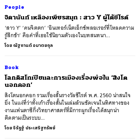
People
จิดานันท์ เหลืองเพียรสมุท : สาว Y ผู้ได้ซีไรต์
‘สาว Y’ ‘คนจิตตก’ ‘อินเทอร์เน็ตเอ็กซ์พลอเรอร์ที่โหลดความ
รู้สึกช้า’ คือคำที่เธอใช้นิยามตัวเองในบทสนทนา...
โดย
ณัฐกานต์ อมาตยกุล
Book
โลกดิสโทเปียและการเมืองเรื่องพ่อใน ‘สิงโต
นอกคอก’
สิงโตนอกคอก รวมเรื่องสั้นรางวัลซีไรต์ พ.ศ. 2560 น่าสนใจ
ยิ่ง ในแง่ที่ว่าทั้งเก้าเรื่องสั้นในเล่มล้วนชัดเจนในทิศทางของ
งานแฟนตาซีกึ่งวิทยาศาสตร์ที่มีการผูกเรื่องได้สนุกน่า
ติดตามเป็นระบบ...
โดย
จิรัฏฐ์​ ประเสริฐทรัพย์