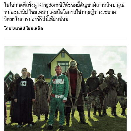
ในโอกาสที่เพิ่งดู Kingdom ซีรีส์ซอมบี้สัญชาติเกาหลีจบ คุณ
หมอชนาธิป ไชยเหล็ก เลยถือโอกาสใช้ทฤษฎีทางระบาด
วิทยาในการมองซีรีส์นี้เสียหน่อย
โดย
ชนาธิป ไชยเหล็ก