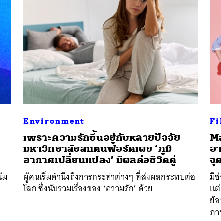
Environment
Fi
เพราะความรักขึ้นอยู่กับหลายปัจจัย
Ma
มหาวิทยาลัยสแตนฟอร์ดเผย ‘ภูมิ
อา
อากาศเปลี่ยนแปลง’ มีผลต่อชีวิตคู่
จุ
น้ม
ผู้คนเริ่มคำนึงถึงการกระทำต่างๆ ที่ส่งผลกระทบต่อ
มีช
โลก ซึ่งนับรวมเรื่องของ ‘ความรัก’ ด้วย
แต่
ย้อ
ภาพ