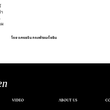
้
ทำ
น
้อม
โดย
แครธริน ทรงพัฒนะโยธิน
en
VIDEO
ABOUT US
C