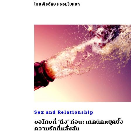
โดย
ศิรอักษร จอมใบหยก
ค้
Sex and Relationship
ขอโทษที่ ‘ถึง’ ก่อน: เทคนิคหยุดยั้ง
ความรักที่หลั่งล้น