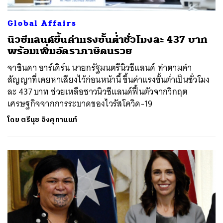
Global Affairs
นิวซีแลนด์ขึ้นค่าแรงขั้นต่ำชั่วโมงละ 437 บาท
พร้อมเพิ่มอัตราภาษีคนรวย
จาซินดา อาร์เดิร์น นายกรัฐมนตรีนิวซีแลนด์ ทำตามคำ
สัญญาที่เคยหาเสียงไว้ก่อนหน้านี้ ขึ้นค่าแรงขั้นต่ำเป็นชั่วโมง
ละ 437 บาท ช่วยเหลือชาวนิวซีแลนด์ฟื้นตัวจากวิกฤต
เศรษฐกิจจากการระบาดของไวรัสโควิด-19
โดย
ตรีนุช อิงคุทานนท์