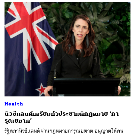
Health
นิวซีแลนด์เตรียมทำประชามติกฎหมาย ‘กา
รุณยฆาต’
รัฐสภานิวซีแลนด์ผ่านกฎหมายการุณยฆาต อนุญาตให้คน