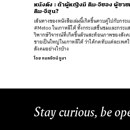
หนังดัง : ถ้าผู้หญิงมี คิม-จียอง ผู้ชายก
คิม-จีฮุน?
เส้นทางของหนังสือเล่มนี้เกิดขึ้นควบคู่ไปกับกระ
#Metoo ในเกาหลีใต้ ทั้งกระแสชื่นชมและกระแ
วิพากษ์วิจารณ์ที่เกิดขึ้นล้วนสะท้อนภาพของสังค
ชายเป็นใหญ่ในเกาหลีใต้ ว่าได้กดทับแต่ละเพศ
สังคมอย่างไรบ้าง
โดย
กมลรัตน์ จูมา
Stay curious, be op