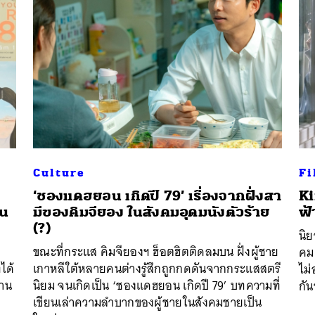
Culture
Fi
‘ชองแดฮยอน เกิดปี 79’ เรื่องจากฝั่งสา
Ki
ใน
มีของคิมจียอง ในสังคมอุดมนังตัวร้าย
ฟ้
(?)
นิย
ขณะที่กระแส คิมจียองฯ ฮ็อตฮิตติดลมบน ฝั่งผู้ชาย
คม
ได้
เกาหลีใต้หลายคนต่างรู้สึกถูกกดดันจากกระแสสตรี
ไม่
่าน
นิยม จนเกิดเป็น ‘ชองแดฮยอน เกิดปี 79’ บทความที่
กัน
เขียนเล่าความลำบากของผู้ชายในสังคมชายเป็น