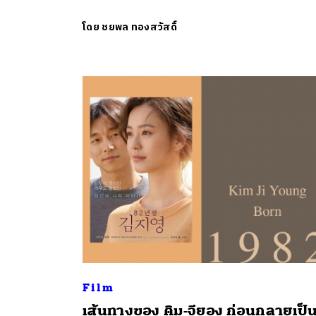
โดย
ชยพล ทองสวัสดิ์
ค้
Film
เส้นทางของ คิม-จียอง ก่อนกลายเป็