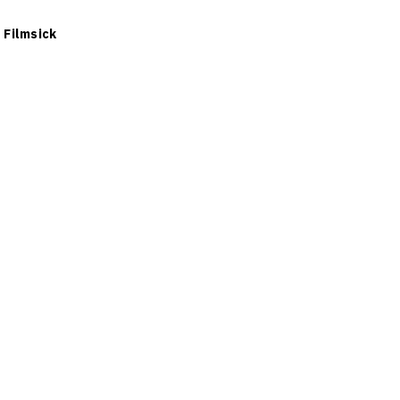
ย
Filmsick