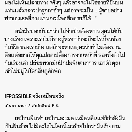
มองไม่เห็นปลายทาง จริงๆ แล้วอาจจะไม่ใช่ชายที่ยืนบน
แท่นแล้วกล่าวปาฐกถาซ้ำๆ แต่อาจจะเป็น… ผู้ชายอย่าง
พ่อของเธอที่กางแขนกระโดดตึกตายก็ได้…”
หนังสือบอกกับเราว่า ไม่จำเป็นต้องหาเหตุผลให้กับ
บางเรื่อง เพราะเราไม่มีทางรู้หรอกว่าจะมีอะไรเกี่ยวข้อง
กับชีวิตของเราบ้าง แต่ถ้าจะหาเหตุผลว่าทำไมต้องอ่าน
คือแค่อยากให้คุณปลดเปลื้องการงานหน้าที่ ลองทิ้งตัวไป
กับเรื่องเล่า ปล่อยพวกมันปักปมจินตนาการ เอาตัวคุณ
เข้าไปอยู่ในโลกอื่นดูสักพัก
IFPOSSIBLE จริงเสมือนจริง
สโรชา ธารา / สำนักพิมพ์ P.S.
เหมือนพึมพำ เหมือนละเมอ เหมือนตื่นแต่ก็กำลังฝัน
เป็นฝันร้าย ไม่มีอะไรในโลกนี้เลวร้ายไปกว่าฝันร้ายยาม