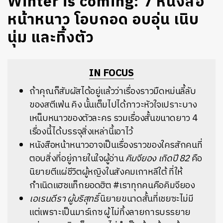
Winter is coming: 7 หนังสือ
หน้าหนาว โอบกอด อบอุ่น เนิบ
นุ่ม และทิ้งตัว
IN FOCUS
ถ้าคุณก็สัมผัสได้อยู่แล้วว่าเรื่องราวมืดหม่นลี้ลับ
ของสตีเฟ่น คิง นั้นเต็มไปได้ภาวะหัวใจเปราะบาง
เหน็บหนาวของตัวละคร รวมเรื่องสั้นขนาดยาว 4
เรื่องนี้ได้บรรจุสิ่งเหล่านี้เอาไว้
หนังสือหน้าหนาวอาจเป็นเรื่องราวของใครสักคนที่
ตอบสิ่งที่อยู่ภายในใจผู้อ่าน
คิมจียอง เกิดปี 82
คือ
นิยายตีแผ่ชีวิตผู้หญิงในสังคมเกาหลีใต้ ที่ให้
กำเนิดแฮชแท็กยอดฮิต #เราทุกคนคือคิมจียอง
เอเรนดีรา ผู้บริสุทธิ์
นิยายขนาดสั้นที่เชยซะไม่มี
แต่เพราะเป็นมาร์เกซ ผู้ไม่ทิ้งลายการบรรยาย