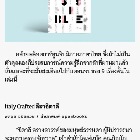
คล้ายพล็อตการ์ตูนจิบลิภาคภาษาไทย ซึ่งถ้าไม่เป็น
ตัวคุณเองก็ประสบการณ์ความรู้สึกจากรักที่ผ่านมาแล้ว
นั่นแหละที่จะสั่นสะเทือนไปกับตอนจบของ 9 เรื่องสั้นใน
เล่มนี้
Italy Crafted ลีลาอิตาลี
พลอย จริยะเวช / สำนักพิมพ์ openbooks
“อิตาลี สรวงสวรรค์ของมนุษย์ธรรมดา ผู้มิปรารถนา
จะครอบครองจักรวาล” เจ้าสำนักโอเพ่นบุ๊ค คุณภิญโญ