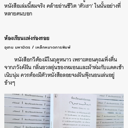
หนังสือเล่มนี้สมจริง คล้ายอ่านชีวิต ‘ตัวเรา’ ในนั้นอย่างที่
หลายคนบอก
ห้องเรียนแห่งร่องรอย
อุเทน มหามิตร / เหล็กหมาดการพิมพ์
หนังสือกวีต้องมีในฤดูหนาว เพราะตอนคุณเพิ่งตื่น
จากภวังค์ฝัน กลิ่นอวลอุ่นของหมอนและผ้าห่มกับแดดเช้า
เนิบนุ่ม ควรต้องมีตัวหนังสือลอยจมฝันฟุ้งนอนเล่นอยู่
ข้างๆ