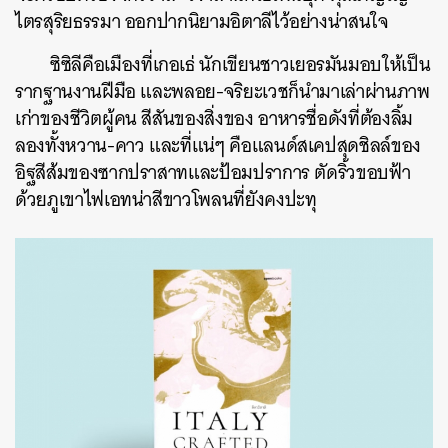
ไตรสุริยธรรมา ออกปากนิยามอิตาลีไว้อย่างน่าสนใจ
ซิซิลีคือเมืองที่เกอเธ่ นักเขียนชาวเยอรมันมอบให้เป็น
รากฐานงานฝีมือ และพลอย-จริยะเวชก็นำมาเล่าผ่านภาพ
เก่าของชีวิตผู้คน สีสันของสิ่งของ อาหารชื่อดังที่ต้องลิ้ม
ลองทั้งหวาน-คาว และที่แน่ๆ คือแลนด์สเคปสุดชิลล์ของ
อิฐสีส้มของซากปราสาทและป้อมปราการ ตัดริ้วขอบฟ้า
ด้วยภูเขาไฟเอทน่าสีขาวโพลนที่ยังคงปะทุ