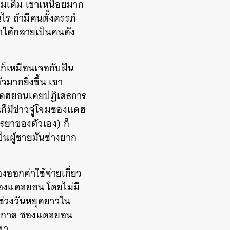
มเดิม เขาเหนื่อยมาก
็นไร ถ้ามีคนตั้งครรภ์
ขาได้กลายเป็นคนดัง
ก็เหมือนเจอกับฝัน
วมากยิ่งขึ้น เขา
งแดฮยอนเคยปฏิเสธการ
ก็มีข่าวจู่โจมชองแดฮ
รรยาของตัวเอง) ก็
นผู้ชายมันช่างยาก
ออกค่าใช้จ่ายเกี่ยว
งชองแดฮยอน โดยไม่มี
นช่วงวันหยุดยาวใน
เทศกาล ชองแดฮยอน
เขา