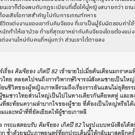
ยนเขาก็ต้องพบกับกฎระเบียบที่เอื้อให้ผู้หญิงสบายกว่า ขณะ
งต้องเสียโอกาสสำคัญไปกับการเกณฑ์ทหาร
ึงชีวิตแต่งงานของเขากับคิมจียอง ที่เขาเป็นผู้รับผิดชอบค่าใ
นักทำให้เขาป่วย ท้ายที่สุดเขาหย่ากับคิมจียองโดยต้องแบ่ง
แต่งงานใหม่กับคนที่หนุ่มกว่า ส่วนเขาได้ตายลง
เรื่อง
คิมจียอง เกิดปี 82
เข้าฉายไปเมื่อต้นเดือนมกราคมที่
ชาวไทย ตลอดไปจนถึงการวิพากษ์วิจารณ์สังคมชายเป็นใหญ่
ะท้อนชีวิตของผู้หญิงเกาหลีรวมถึงเรื่องราวอันแสนไม่ยุติธรรม
ู้ชมชาวไทยส่วนใหญ่เป็นไปในทางเดียวกันคือหดหู่ และสง
นที่สะท้อนความลำบากใจของผู้ชาย ที่ต้องเป็นใหญ่หรือได้
ละหน้าที่ที่ยัดเยียดให้ผู้ชายเกาหลี
อง กระแสตอบรับ
คิมจียอง เกิดปี 82
ในรูปแบบหนังสือได้ส
าก ซ้ำด้วยฉบับภาพยนตร์ที่ยกประเด็นนี้ให้กลับมาสดอีกครั้