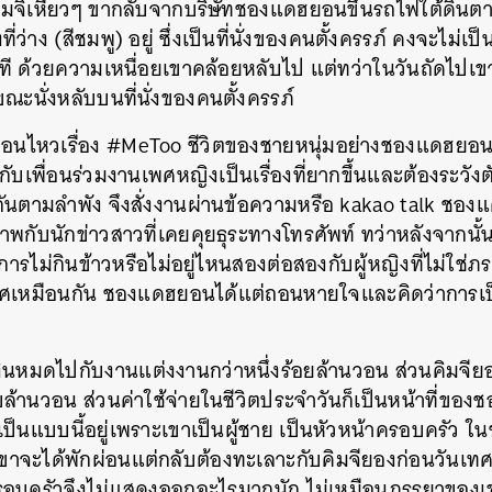
ิมจิเหี่ยวๆ ขากลับจากบริษัทชองแดฮยอนขึ้นรถไฟใต้ดินตา
่งที่ว่าง (สีชมพู) อยู่ ซึ่งเป็นที่นั่งของคนตั้งครรภ์ คงจะไม่เป
ทันที ด้วยความเหนื่อยเขาคล้อยหลับไป แต่ทว่าในวันถัดไปเ
ณะนั่งหลับบนที่นั่งของคนตั้งครรภ์
ื่อนไหวเรื่อง #MeToo ชีวิตของชายหนุ่มอย่างชองแดฮยอน
วกับเพื่อนร่วมงานเพศหญิงเป็นเรื่องที่ยากขึ้นและต้องระวังตั
ันตามลำพัง จึงสั่งงานผ่านข้อความหรือ kakao talk ชอ
กับนักข่าวสาวที่เคยคุยธุระทางโทรศัพท์ ทว่าหลังจากนั้น
ารไม่กินข้าวหรือไม่อยู่ไหนสองต่อสองกับผู้หญิงที่ไม่ใช่ภ
ศเหมือนกัน ชองแดฮยอนได้แต่ถอนหายใจและคิดว่าการเป็
นหมดไปกับงานแต่งงานกว่าหนึ่งร้อยล้านวอน ส่วนคิมจียอง
บล้านวอน ส่วนค่าใช้จ่ายในชีวิตประจำวันก็เป็นหน้าที่ขอ
เป็นแบบนี้อยู่เพราะเขาเป็นผู้ชาย เป็นหัวหน้าครอบครัว ใ
ขาจะได้พักผ่อนแต่กลับต้องทะเลาะกับคิมจียองก่อนวัน
อบครัวจึงไม่แสดงออกอะไรมากนัก ไม่เหมือนภรรยาของ