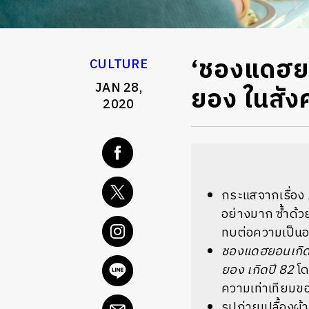
‘ชองแดฮยอน
CULTURE
JAN 28,
ยอง ในสังค
2020
กระแสจากเรื่อง
อย่างมาก ซ้ำด้ว
ทบต่อความเป็นอย
ชองแดฮยอนเกิด
ยอง เกิดปี 82
โด
ความเท่าเทียมของ
รูปถ่ายเปลื้องผ