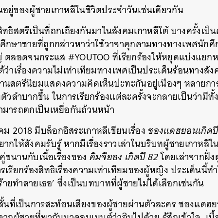
ยู่ของผู้ชายเกาหลีในชีวิตประจำวันเช่นเดียวกัน
งสิทธิสตรีเป็นที่ถกเถียงกันมาในสังคมเกาหลีใต้ บางครั้งเป็นค
ักศึกษาชายที่ถูกกล่าวหาว่าใช้วาจาคุกคามทางทางเพศนักศ
่ ตลอดจนกระแส #YOUTOO ที่เรียกร้องให้หยุดแบ่งแยกห
ได้ว่าเรื่องความไม่เท่าเทียมทางเพศเป็นประเด็นร้อนทางสังค
้านสตรีนิยมแสดงความคิดเห็นปะทะกันอยู่เนืองๆ หลายการเ
ตัวลำบากขึ้น ในการเรียกร้องแต่ละครั้งจะกลายเป็นว่ามีทั้ง
มารถตกเป็นเหยื่อกันถ้วนหน้า
นาคม 2018 มีบล็อกอิสระเกาหลีเขียนเรื่อง
ชองแดฮยอนเกิดปี
ากให้สังคมรับรู้ หากมีเรื่องราวเล่าในบริบทผู้ชายเกาหล
องคู่ขนานกับเนื้อเรื่องของ
คิมจียอง เกิดปี 82
โดยเล่าจากฝั่งผ
รียกร้องสิทธิเรื่องความเท่าเทียมของผู้หญิง ประเด็นนี้ทำ
ู้ร้ายทำลายเธอ’ ซึ่งเป็นบทบาทที่ผู้ชายไม่ได้เลือกเช่นกัน
ดสั้นที่เป็นการสะท้อนเสียงของผู้ชายผ่านตัวละคร ชองแดฮ
กผู้ชายที่พากันมาคอมเมนต์ว่าอินไปด้วย รู้สึกเข้าใจ เนื้
นหา