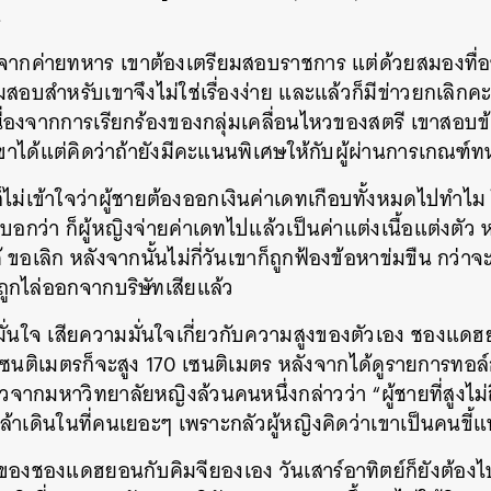
น
จากค่ายทหาร เขาต้องเตรียมสอบราชการ แต่ด้วยสมองทื่อๆ
สอบสำหรับเขาจึงไม่ใช่เรื่องง่าย และแล้วก็มีข่าวยกเลิกคะ
่องจากการเรียกร้องของกลุ่มเคลื่อนไหวของสตรี เขาสอบข
ขาได้แต่คิดว่าถ้ายังมีคะแนนพิเศษให้กับผู้ผ่านการเกณฑ
่เข้าใจว่าผู้ชายต้องออกเงินค่าเดทเกือบทั้งหมดไปทำไม ใน
าบอกว่า ก็ผู้หญิงจ่ายค่าเดทไปแล้วเป็นค่าแต่งเนื้อแต่งต
ด้ ขอเลิก หลังจากนั้นไม่กี่วันเขาก็ถูกฟ้องข้อหาข่มขืน กว่าจะ
กไล่ออกจากบริษัทเสียแล้ว
ม่มั่นใจ เสียความมั่นใจเกี่ยวกับความสูงของตัวเอง ชองแดฮ
งเซนติเมตรก็จะสูง 170 เซนติเมตร หลังจากได้ดูรายการทอล
กมหาวิทยาลัยหญิงล้วนคนหนึ่งกล่าวว่า “ผู้ชายที่สูงไม่
ล้าเดินในที่คนเยอะๆ เพราะกลัวผู้หญิงคิดว่าเขาเป็นคนขี้แ
นของชองแดฮยอนกับคิมจียองเอง วันเสาร์อาทิตย์ก็ยังต้อง