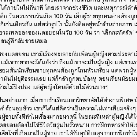
ด้ภายในไม่กี่นาที โดยเล่าจากช่วงชีวิต และเหตุการณ์สำค
SHARE
TWEET
LINE
EMAIL
็ก วันครบรอบวันเกิด 100 วัน เด็กผู้ชายทุกคนต่างต้องถูกถ
ช่นเดียวกัน แต่ทว่ารูปใบนั้นยังติดอยู่หน้าร้านถ่ายภาพ เม
วัยวะเพศของชองแดฮยอนในวัย 100 วัน ว่า ‘เล็กกะทัดรัด’ 
อนรู้สึกอับอายเสมอ
งแดฮยอน เขามีเรื่องทะเลาะกับเพื่อนผู้หญิงตามประสาเด็
 แม้เขาอยากจะโต้แย้งว่า ถึงแม้เขาจะเป็นผู้หญิง แต่เขาแ
้นมัธยมต้นนักเรียนชายทุกคนต้องถูกโกนหัวเกรียน แต่พวกผู้
ามันไม่ยุติธรรมเลย แต่ก็กลัวถูกตบบ้องหู ตอนเรียนมัธยม
ด้ามไม้ปิงปอง แต่ผู้หญิงโดนตีด้วยไม้ส่วนบางๆ
ป็นอย่างมาก เมื่อเขาเข้าเรียนมหาวิทยาลัยได้ทำงานพิเศษ 
ร์ ร้อนอบอ้าว เขาก็ได้แต่คิดว่าเป็นความไม่เท่าเทียมจริงๆ 
้ชายทั้งทีทำไมเรื่องมากขนาดนี้ ในขณะที่เหล่าผู้หญิงได้ใช้ช
ฮยอนต้องไปใช้ชีวิตวัยรุ่นในรั้วหนาม การฝึกทหารทำให้เ
สียใจที่เกิดมาเป็นผู้ชาย เขาได้รับอุบัติเหตุจากการฝึกท