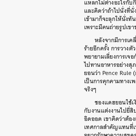
แหลกไม่ต่างอะไรกับก
และคิดว่าถ้าไปนั่งที่นั
เข้ามาก็จะลุกให้นั่ง
เพราะมีคนถ่ายรูปเขาข
หลังจากมีการเคล
ร้ายอีกครั้ง การวางตั
พยายามเลี่ยงการเจอก
ไปทานอาหารอย่างสุภาพ
ยอนว่า Pence Rule (ก
เป็นการคุกคามทางเพ
จริงๆ
ชองแดฮยอนใช้เงิ
กับงานแต่งงานไปยี่สิ
อิดออด เขาคิดว่าต้อง
เทศกาลสำคัญแทนที่เ
อยากรักษาความสุขคร