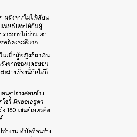
 หลังจากไม่ได้เรียน
แนนพิเศษให้กับผู้
้าราชการไม่ผ่าน ตก
์ทหารก็คงจะดีมาก
เมื่อผู้หญิงก็หาเงิน
ัว หลังจากชองแดฮยอน
สะสางเรื่องนี้กันได้ก็
ยอนรูปร่างค่อนข้าง
์กโชว์
มีนยอเอซูดา
ถึง 180 เซนติเมตรคือ
พ้
ไปทำงาน ทำโอทีจนร่าง