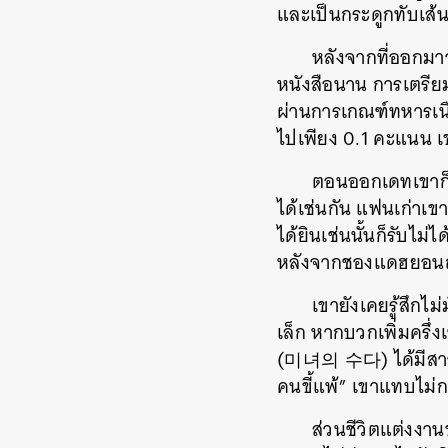
และเป็นกระดูกทับเส้
หลังจากที่ออกมา
หนังสือนาน การเตรียม
ผ่านการเกณฑ์ทหารเนื
ไปเพียง 0.1 คะแนน เ
ตอนออกเดทเขาก็ไม
ได้เช่นกัน แฟนเก่าเข
ได้ยินเช่นนั้นก็รับไม่ไ
หลังจากชองแดฮยอนถู
เขายังเคยรู้สึกไ
เล็ก หากบวกเพิ่มครึ่
(미녀의 수다) ได้มีสาวจา
คนขี้แพ้” เขาแทบไม่ก
ส่วนชีวิตแต่งงา