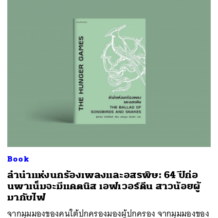
Book
ลำนำแห่งนกร้องเพลงและอสรพิษ: 64 ปีก่อ
นพาเน็มจะมีแคตนิส เอฟเวอร์ดีน สาวน้อยผู้
มากับไฟ
จากมุมมองของคนใต้ปกครองมองผู้ปกครอง จากมุมมองของ