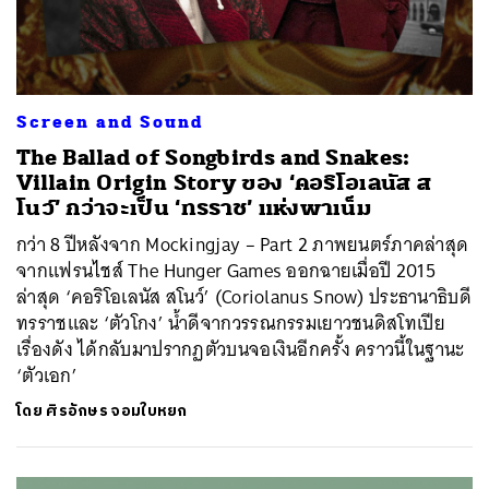
Screen and Sound
The Ballad of Songbirds and Snakes:
Villain Origin Story ของ ‘คอริโอเลนัส ส
โนว์’ กว่าจะเป็น ‘ทรราช’ แห่งพาเน็ม
กว่า 8 ปีหลังจาก Mockingjay – Part 2 ภาพยนตร์ภาคล่าสุด
จากแฟรนไชส์ The Hunger Games ออกฉายเมื่อปี 2015
ล่าสุด ‘คอริโอเลนัส สโนว์’ (Coriolanus Snow) ประธานาธิบดี
ทรราชและ ‘ตัวโกง’ น้ำดีจากวรรณกรรมเยาวชนดิสโทเปีย
เรื่องดัง ได้กลับมาปรากฏตัวบนจอเงินอีกครั้ง คราวนี้ในฐานะ
‘ตัวเอก’
โดย
ศิรอักษร จอมใบหยก
ค้นหา
SHARE
TWEET
LINE
EMAIL