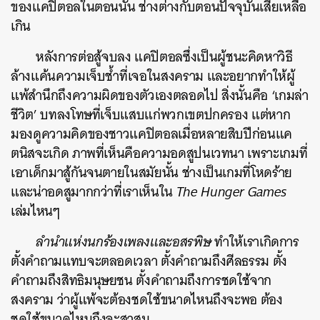
ของแคปิตอลในตอนนั้น ช่างต่างกับตอนปัจจุบันเสียเหลือ
เกิน
หลังการต่อสู้จบลง แคปิตอลซึ่งเป็นผู้ชนะคิดหาวิธี
ล้างแค้นความเจ็บช้ำที่เจอในสงคราม และอยากทำให้ผู้
แพ้สำนึกถึงความผิดของตัวเองตลอดไป สิ่งนั้นคือ ‘เกมล่า
ชีวิต’ บทลงโทษที่เจ็บแสบแก่พวกเขตปกครอง แต่หาก
มองดูความคิดของชาวแคปิตอลเมื่อหลายสิบปีก่อนแค
ตนิสจะเกิด ภาพที่เห็นคือความอดสูปนเวทนา เพราะเกมที่
เอาเด็กมาสู้กันจนตายในสมัยนั้น ช่างเป็นเกมที่โหดร้าย
และน่าอดสูมากกว่าที่เราเห็นใน
The Hunger Games
เล่มไหนๆ
ลำนำแห่งนกร้องเพลงและอสรพิษ
ทำให้เราเกิดการ
ตั้งคำถามแทบจะตลอดเวลา ตั้งคำถามถึงศีลธรรม ตั้ง
คำถามถึงสิทธิมนุษยชน ตั้งคำถามถึงการชดใช้จาก
สงคราม ว่าผู้แพ้จะต้องชดใช้ขนาดไหนถึงจะพอ ต้อง
ชดใช้ขนาดไหนถึงจะสาสม