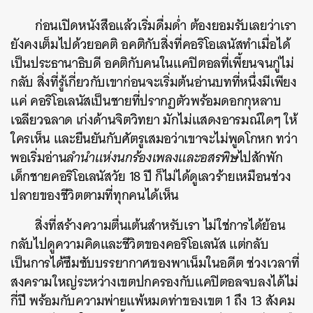
ก่อนเปิดหนังสือแล้วเริ่มดื่มด่ำ ต้องยอมรับเลยว่าเรา
ยังคงเต็มไปด้วยอคติ อคติกับสิ่งที่คอริโอเลนัสทำเมื่อได้
เป็นประธานาธิบดี อคติกับคนในแคปิตอลที่เพี้ยนจนกู่ไม่
กลับ สิ่งที่รู้เกี่ยวกับเขาก่อนจะเริ่มต้นอ่านบทที่หนึ่งมีเพียง
แค่ คอริโอเลนัสเป็นชายที่ปรากฏตัวพร้อมดอกกุหลาบ
เฉลียวฉลาด เก่งด้านจิตวิทยา มักไม่แสดงอารมณ์ใดๆ ให้
ใครเห็น และยืนยันกับศัตรูเสมอว่าเขาจะไม่พูดโกหก ทว่า
พอเริ่มอ่าน
ลำนำแห่งนกร้องเพลงและอสรพิษ
ไปสักพัก
เด็กชายคอริโอเลนัสวัย 18 ปี ก็ไม่ได้ดูเลวร้ายเหมือนช่วง
ปลายของชีวิตตามที่ทุกคนได้เห็น
สิ่งที่สร้างความตื่นเต้นสำหรับเรา ไม่ใช่การได้ย้อน
กลับไปดูความคิดและชีวิตของคอริโอเลนัส แต่กลับ
เป็นการได้ซึมซับบรรยากาศของพาเน็มในอดีต ช่วงเวลาที่
สงครามใหญ่ระหว่างเขตปกครองกับแคปิตอลจบลงได้ไม่
กี่ปี พร้อมกับความพ่ายแพ้หมดท่าของเขต 1 ถึง 13 สังคม