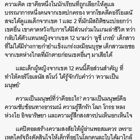
ความคิด เขาคือหนึ่งในนักเรียนที่ถูกเลือกให้ดูแล
บรรณาการหนึ่งคนจากเขตปกครอง หากโชคดีคอริโอเลนั
สจะได้ดูแลเด็กจากเขต 1 และ 2 ที่มักมีสถิติชนะบ่อยกว่า
เขตอื่น เขาคาดหวังกับการได้มีส่วนร่วมในเกมล่าชีวิต ทว่า
กลับได้ตัวแทนหญิงจากเขต 12 นามว่า ‘ลูซี่ เกรย์’ เด็กสาว
ที่ไม่ได้มีร่างกายกำยำแข็งแกร่งเหมือนบุรุษ เด็กสาวมอซอ
จากเขตห่างไกลที่มักตายก่อนเขตอื่นๆ มาเสียได้
และเด็กผู้หญิงจากเขต 12 คนนี้คือส่วนสำคัญ ที่
ทำให้คอริโอเลนัส สโนว์ ได้รู้จักกับคำว่า ‘ความเป็น
มนุษย์’
ความเป็นมนุษย์ที่ว่าคืออะไร? ความเป็นมนุษย์คือ
ความซับซ้อนทางอารมณ์ ความรู้สึกรัก โลภ โกรธ หลง
ห่วงใย อิจฉาริษยา และความรู้สึกสงสารปนเห็นอกเห็นใจ
แคปิตอลสร้างความสงสัยให้ผู้อ่านพอสมควร เพราะ
เหตุใดรัฐถึงตัดสินใจให้เด็กที่อยู่ในโลกคนละใบได้มาใกล้