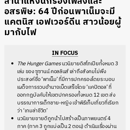
ลำนำแห่งนกร้องเพลงและ
อสรพิษ: 64 ปีก่อนพาเน็มจะมี
แคตนิส เอฟเวอร์ดีน สาวน้อยผู้
มากับไฟ
IN FOCUS
The Hunger Games
นวนิยายดิสโทเปียทั้งหมด 3
เล่ม ของ ซูซานน์ คอลลินส์ เล่าถึงสังคมไม่พึง
ประสงค์ชื่อ ‘พาเน็ม’ ที่มีการปกครองโดยระบอบ
เผด็จการรวบอำนาจเบ็ดเสร็จโดย ‘แคปิตอล’ ที่
ออกกฎบังคับให้เขตปกครองทั้งหมด 12 เขต ส่ง
บรรณาการเด็กชาย-หญิง เข้าพิธีเก็บเกี่ยวที่เรียก
ว่า ‘เกมล่าชีวิต’
นวนิยายขายดีถูกนำไปสร้างเป็นภาพยนตร์ 4
ภาค (ภาค 3 ถูกแบ่งเป็น 2 ตอน) ดำเนินเรื่องผ่าน