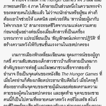
ภาพยนตร์อีก 4 ภาค ได้กลายเป็นส่วนหนึ่งในความทรงจำ
ของหลายคนไปเสียแล้ว ไม่ว่าจะนักอ่านหรือผู้ชม ต่างก็
ต้องเอาใจช่วยให้ แคตนิส เอฟเวอร์ดีน ‘สาวน้อยผู้มากับ
ไฟจากเขต 12’ สามารถรอดชีวิตจากเกมแห่งความตาย
ก่อนจะลุ้นอย่างต่อเนื่องเมื่อเด็กสาวที่เป็นเครื่อง
บรรณาการ แปรเปลี่ยนเป็น ‘สัญลักษณ์แห่งการปฏิวัติ’ ที่
สร้างความหวังให้กับชนชั้นแรงงานในเขตปกครอง
เกมการเมืองหักเหลี่ยมเฉือนคม อุดมการณ์ของผู้ถูก
กดขี่ ความสับสนของเด็กสาวชาวบ้านที่กลายเป็นหมาก
สำคัญของการต่อสู้ และโฆษณาชวนเชื่อจากสองขั้ว
อำนาจ ถือเป็นจุดเด่นของหนังสือ
The Hunger Games
ที่
เมื่อใครอ่านก็ต้องเกลียดประธานาธิบดีสโนว์ เมื่อใครดูก็
ต้องอยากเห็นจุดจบของชายผู้เมินเฉยต่อสงครามความ
ตายของผู้คนในเขตปกครอง และสุดท้าย จุดจบของชาย
คนนี้ก็เป็นไปตามที่หลายคนคาดหวัง คอริโอเลรัส สโนว์
จบชีวิตพร้อมเสียงหัวเราะของตัวเอง ท่ามกลางคลื่นความ