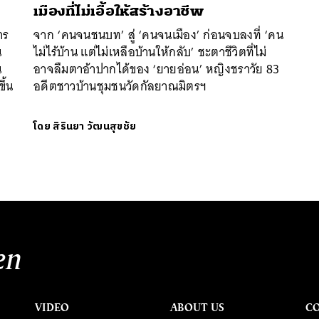
เมืองที่ไม่เอื้อให้สร้างอาชีพ
าร
จาก ‘คนจนชนบท’ สู่ ‘คนจนเมือง’ ก่อนจบลงที่ ‘คน
น
ไม่ไร้บ้าน แต่ไม่เหลือบ้านให้กลับ’ ชะตาชีวิตที่ไม่
น
อาจลืมตาอ้าปากได้ของ ‘ยายอ่อน’ หญิงชราวัย 83
ึ้น
อดีตชาวบ้านชุมชนวัดกัลยาณมิตรฯ
โดย
สิรินยา วัฒนสุขชัย
en
VIDEO
ABOUT US
C