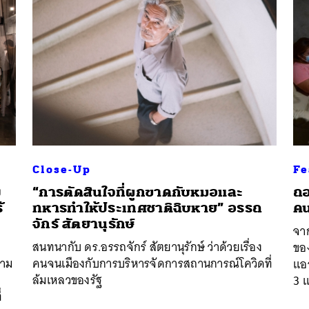
Close-Up
Fe
ง
“การตัดสินใจที่ผูกขาดกับหมอและ
ถอ
้
ทหารทำให้ประเทศชาติฉิบหาย” อรรถ
คน
จักร์ สัตยานุรักษ์
จา
สนทนากับ ดร.อรรถจักร์ สัตยานุรักษ์ ว่าด้วยเรื่อง
ของ
วาม
คนจนเมืองกับการบริหารจัดการสถานการณ์โควิดที่
แออ
ล้มเหลวของรัฐ
3 
่