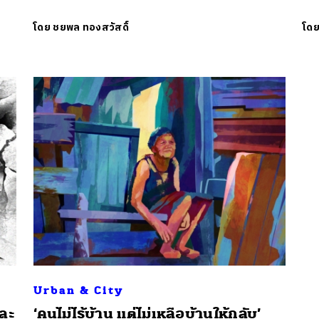
โดย
ชยพล ทองสวัสดิ์
โด
นหา
SHARE
TWEET
LINE
EMAIL
Urban & City
ละ
‘คนไม่ไร้บ้าน แต่ไม่เหลือบ้านให้กลับ’