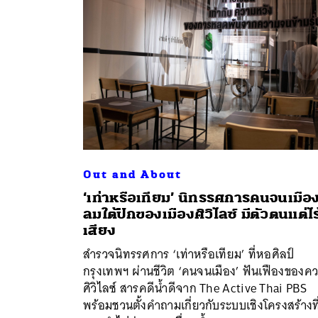
Out and About
‘เท่าหรือเทียม’ นิทรรศการคนจนเมือ
ลมใต้ปีกของเมืองศิวิไลซ์ มีตัวตนแต่ไร
เสียง
สำรวจนิทรรศการ ‘เท่าหรือเทียม’ ที่หอศิลป์
กรุงเทพฯ ผ่านชีวิต ‘คนจนเมือง’ ฟันเฟืองของค
ศิวิไลซ์ สารคดีน้ำดีจาก The Active Thai PBS
พร้อมชวนตั้งคำถามเกี่ยวกับระบบเชิงโครงสร้างที