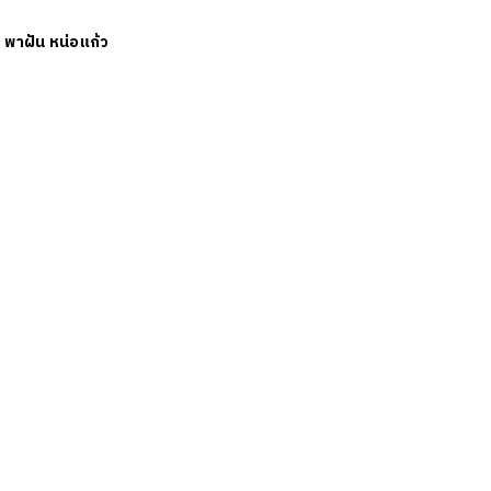
ย
พาฝัน หน่อแก้ว