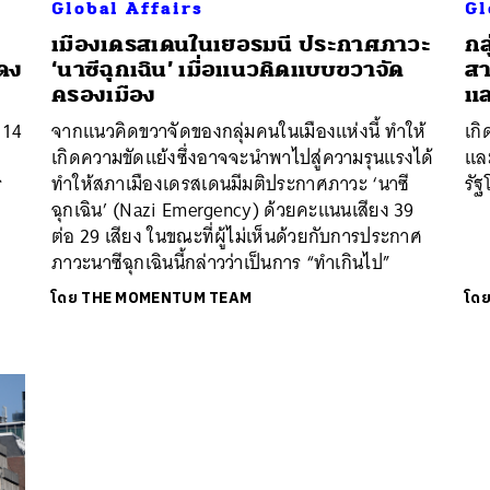
Global Affairs
Gl
เมืองเดรสเดนในเยอรมนี ประกาศภาวะ
กล
สดง
‘นาซีฉุกเฉิน’ เมื่อแนวคิดแบบขวาจัด
สา
ครองเมือง
แล
นหา
 14
จากแนวคิดขวาจัดของกลุ่มคนในเมืองแห่งนี้ ทำให้
เกิ
SHARE
TWEET
LINE
EMAIL
ย
เกิดความขัดแย้งซึ่งอาจจะนำพาไปสู่ความรุนแรงได้
และ
ร
ทำให้สภาเมืองเดรสเดนมีมติประกาศภาวะ ‘นาซี
รั
ฉุกเฉิน’ (Nazi Emergency) ด้วยคะแนนเสียง 39
ต่อ 29 เสียง ในขณะที่ผู้ไม่เห็นด้วยกับการประกาศ
ภาวะนาซีฉุกเฉินนี้กล่าวว่าเป็นการ “ทำเกินไป”
โดย
THE MOMENTUM TEAM
โด