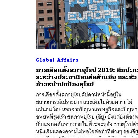
Global Affairs
การเลือกตั้งสภายุโรป 2019: ศึกปะท
ระหว่างประชานิยมต่อต้านอียู และหัว
ก้าวหน้าปกป้องยุโรป
การเลือกตั้งสภายุโรปสัปดาห์หน้านี้อยู่ใน
สถานการณ์เปราะบาง และเต็มไปด้วยความไม่
แน่นอน โดยนอกจากปัญหาเศรษฐกิจและปัญหาผ
อพยพที่รุมเร้า สหภาพยุโรป (อียู) ยังแต่ยังต้อง
กับแรงกดดันจากภายใน ที่ระยะหลัง ชาวยุโรปส่
หนึ่งเริ่มแสดงความไม่พอใจต่อท่าทีต่างๆ ของอีย