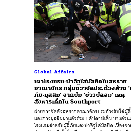
Global Affairs
เผาโรงแรม-ปาอิฐใส่มัสยิดในสหราช
อาณาจักร กลุ่มขวาจัดประท้วงต้าน ‘ผู้
ภัย-มุสลิม’ จากปม ‘ข่าวปลอม’ เหตุ
สังหารเด็กใน Southport
ฝ่ายขวาจัดทั่วสหราชอาณาจักรประท้วงขับไล่ผู้ลี้
และชาวมุสลิมมาแล้วร่วม 1 สัปดาห์เต็ม บางส่วน
โรงแรมสำหรับผู้ลี้ภัยและปาอิฐใส่มัสยิด เนื่องจา