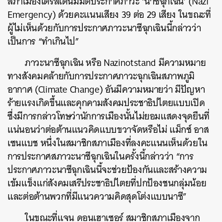
สภาเมืองเดรสเดนมีมติประกาศภาวะ
‘
นาซีฉุกเฉิน
’ (Nazi
Emergency)
ด้วยคะแนนเสียง
39
ต่อ
29
เสียง
ในขณะที่
ผู้ไม่เห็นด้วยกับการประกาศภาวะนาซีฉุกเฉินนี้กล่าวว่า
เป็นการ
“
ทำเกินไป
”
ภาวะนาซีฉุกเฉิน
หรือ
Nazinotstand
มีความหมาย
ทางสังคมคล้ายกับการประกาศภาวะฉุกเฉินสภาพภูมิ
อากาศ
(Climate Change)
อันมีความหมายว่า
มีปัญหา
ร้ายแรงเกิดขึ้นและคุกคามสังคมประชาธิปไตยแบบเปิด
ซึ่งมีการกล่าวโทษว่านักการเมืองนั้นไม่ยอมแสดงจุดยืนที่
แน่นอนว่าต่อต้านแนวคิดแบบขวาจัดหรือไม่
แม็กซ์
อาส
เซนแบช
หนึ่งในสมาชิกสภาเมืองที่ลงคะแนนเห็นด้วยใน
การประกาศสภาวะนาซีฉุกเฉินในครั้งนี้กล่าวว่า
“
การ
ประกาศภาวะนาซีฉุกเฉินนี้จะช่วยป้องกันและสร้างความ
เข้มแข็งแก่สังคมเสรีประชาธิปไตยที่ปกป้องชนกลุ่มน้อย
และต่อต้านพวกที่มีแนวความคิดสุดโต่งแบบนาซี
”
ในขณะที่แจน
ดอนเฮาเซอร์
สมาชิกสภาเมืองจาก