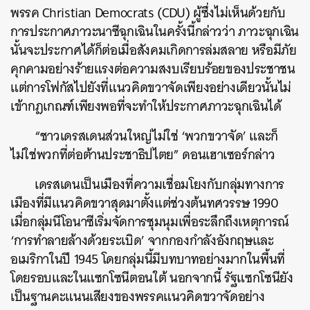
พรรค
Christian Democrats (CDU)
ผู้ซึ่งไม่เห็นด้วยกับ
การประกาศภาวะนาซีฉุกเฉินในครั้งนี้กล่าวว่า
ภาวะฉุกเฉิน
นั้นจะประกาศได้ก็ต่อเมื่อสังคมเกิดการล่มสลาย
หรือมีภัย
คุกคามอย่างร้ายแรงต่อความสงบเรียบร้อยของประชาชน
แต่การโฟกัสไปยังที่แนวคิดขวาจัดเพียงอย่างเดียวนั้นไม่
เข้ากฎเกณฑ์เพียงพอที่จะทำให้ประกาศภาวะฉุกเฉินได้
“
ชาวเดรสเดนส่วนใหญ่ไม่ใช่
‘
พวกขวาจัด
’
และก็
ไม่ใช่พวกที่ต่อต้านประชาธิปไตย
”
ดอนเฮาเซอร์กล่าว
เดรสเดนเป็นเมืองที่ความเชื่อมโยงกับกลุ่มทางการ
เมืองที่มีแนวคิดขวาสุดมาตั้งแต่ช่วงต้นทศวรรษ
1990
เมื่อกลุ่มนีโอนาซี
เ
ริ่มจัดการชุมนุมเพื่อระลึกถึงเหตุการณ์
‘
การทำลายล้างด้วยระเบิด
’
จากกองกำลังอังกฤษและ
อเมริกาในปี
1945
โดยกลุ่มนี้มีบทบาทอย่างมากในพื้นที่
โดยรอบและในแซกโซนีตอนใต้
นอกจากนี้
รัฐแซกโซนียัง
ค้นหา
เป็นฐานคะแนนเสียงของพรรคแนวคิดขวาจัดอย่าง
SHARE
TWEET
LINE
EMAIL