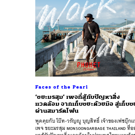
ค้
Faces of the Pearl
‘ขยะมรสุม’ เพจที่สู้กับปัญหาสิ่ง
แวดล้อม จากเก็บขยะด้วยมือ สู่เก็บข
ผ่านสมาร์ตโฟน
พูดคุยกับ โบ๊ท-วรัญญู บุญสิทธิ์ เจ้าของเฟซบุ๊ก
เพจ ขยะมรสุม ᴍᴏɴsᴏᴏɴɢᴀʀʙᴀɢᴇ ᴛʜᴀɪʟᴀɴᴅ ที่อ