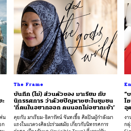
นหา
SHARE
TWEET
LINE
EMAIL
The Frame
En
บันทึก (ไม่) ส่วนตัวของ มาเรียม กับ
“บ
ยะ
นิทรรศการ ว่าด้วยปัญหาขยะในชุมชน
โฆ
‘ที่คนในอยากออก คนนอกไม่อยากเข้า’
อ
แฟน
คุยกับ มาเรียม-ธิดารัตน์ จันทเชื้อ ศิลปินผู้กำลังมา
งา
อก
แรงในแวดวงศิลปะร่วมสมัย เกี่ยวกับนิทรรศการ
กล