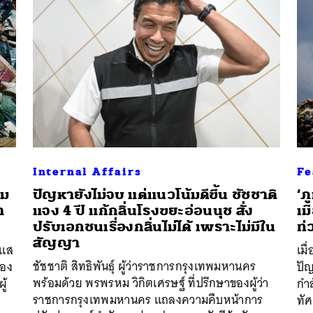
Internal Affairs
Fe
รม
ปัญหายังไม่จบ แต่แนวโน้มดีขึ้น ชัชชาติ
‘ภ
า
แจง 4 ปี แก้กลิ่นโรงขยะอ่อนนุช สั่ง
เม
ปรับเอกชนเรื่องกลิ่นไม่ได้ เพราะไม่มีใน
ท่
สัญญา
ะแส
เมื
ชัชชาติ สิทธิพันธุ์ ผู้ว่าราชการกรุงเทพมหานคร
้อง
ปัญ
พร้อมด้วย พรพรหม วิกิตเศรษฐ์ ที่ปรึกษาของผู้ว่า
ู้
กำล
ราชการกรุงเทพมหานคร แถลงความคืบหน้าการ
ทั