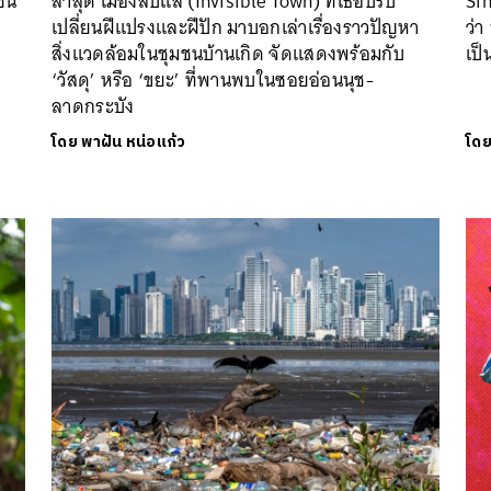
ชน
ล่าสุด เมืองลับแล (Invisible Town) ที่เธอปรับ
Sin
า
เปลี่ยนฝีแปรงและฝีปัก มาบอกเล่าเรื่องราวปัญหา
ว่า
สิ่งแวดล้อมในชุมชนบ้านเกิด จัดแสดงพร้อมกับ
เป
‘วัสดุ’ หรือ ‘ขยะ’ ที่พานพบในซอยอ่อนนุช-
ลาดกระบัง
โดย
พาฝัน หน่อแก้ว
โด