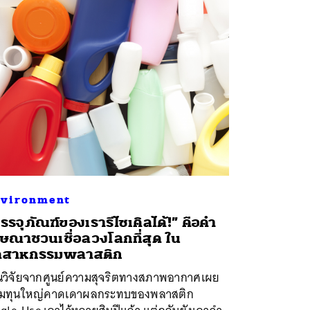
vironment
รรจุภัณฑ์ของเรารีไซเคิลได้!” คือคำ
ษณาชวนเชื่อลวงโลกที่สุด ใน
ุตสาหกรรมพลาสติก
นวิจัยจากศูนย์ความสุจริตทางสภาพอากาศเผย
ุ่มทุนใหญ่คาดเดาผลกระทบของพลาสติก