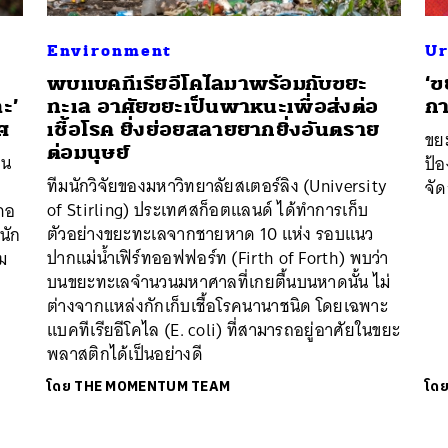
Environment
Ur
พบแบคทีเรียอีโคไลมาพร้อมกับขยะ
‘ข
ละ’
ทะเล อาศัยขยะเป็นพาหนะเพื่อส่งต่อ
กา
ศ
เชื้อโรค ยิ่งย่อยสลายยากยิ่งอันตราย
ขย
ต่อมนุษย์
าน
ป้อ
ทีมนักวิจัยของมหาวิทยาลัยสเตอร์ลิง (University
จั
of Stirling) ประเทศสก็อตแลนด์ ได้ทำการเก็บ
ภอ
ตัวอย่างขยะทะเลจากชายหาด 10 แห่ง รอบแนว
นัก
ปากแม่น้ำเฟิร์ทออฟฟอร์ท (Firth of Forth) พบว่า
ม
บนขยะทะเลจำนวนมหาศาลที่เกยตื้นบนหาดนั้น ไม่
ต่างจากแหล่งกักเก็บเชื้อโรคนานาชนิด โดยเฉพาะ
แบคทีเรียอีโคไล (E. coli) ที่สามารถอยู่อาศัยในขยะ
พลาสติกได้เป็นอย่างดี
โดย
THE MOMENTUM TEAM
โด