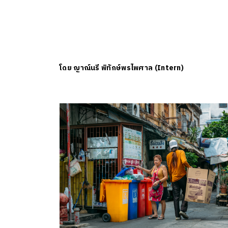
โดย
ญาณ์นรี พิทักษ์พรไพศาล (Intern)