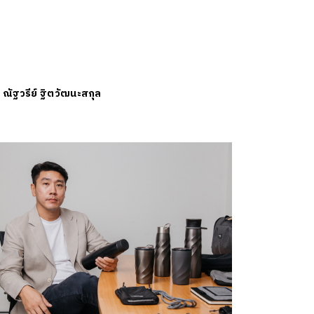
ย
ณัฐวรีย์ ฐิตวัฒนะสกุล