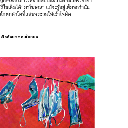
gle-Use เอาไว้หลายสิบปีแล้ว แต่กลับยังเอาคำ
 ‘รีไซเคิลได้’ มาโฆษณา แม้จะรู้อยู่เต็มอกว่านั่น
็นโกหกคำโตที่แสนจะชวนให้เข้าใจผิด
ย
ศิรอักษร จอมใบหยก