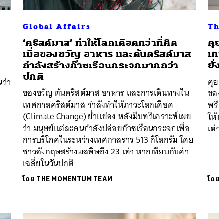
Global Affairs
Th
‘คริสต์มาส’ ทำให้โลกเดือดกว่าที่คิด
คุ
เมื่อของขวัญ อาหาร และต้นคริสต์มาส
เก
กำลังสร้างก๊าซเรือนกระจกมากกว่า
ยั่
ปกติ
คุย
ว่า
ของขวัญ ต้นคริสต์มาส อาหาร และการเดินทางใน
ขอ
เทศกาลคริสต์มาส กำลังทำให้ภาวะโลกเดือด
พรี
(Climate Change) ย่ำแย่ลง หลังมีบทวิเคราะห์เผย
ให
ว่า มนุษย์แต่ละคนกำลังปล่อยก๊าซเรือนกระจกเพื่อ
เต่
การบริโภคในระหว่างเทศกาลราว 513 กิโลกรัม โดย
ชาวอังกฤษสร้างมลพิษถึง 23 เท่า หากเทียบกับค่า
เฉลี่ยในวันปกติ
โดย
THE MOMENTUM TEAM
โด