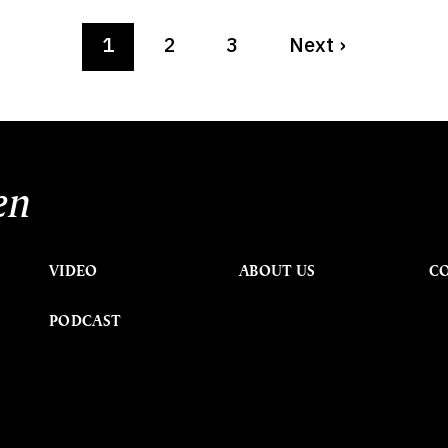
1
2
3
Next
›
en
VIDEO
ABOUT US
C
PODCAST