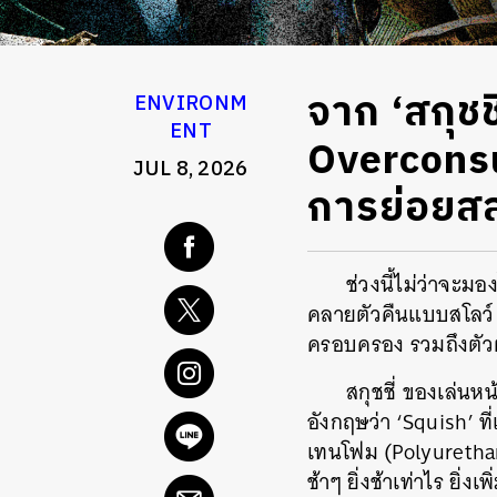
จาก ‘สกุชช
ENVIRONM
ENT
Overconsum
JUL 8, 2026
การย่อยส
ช่วงนี้ไม่ว่าจะม
คลายตัวคืนแบบสโลว์ 
ครอบครอง รวมถึงตัวผู
สกุชชี่ ของเล่น
อังกฤษว่า ‘Squish’ ที
เทนโฟม (Polyurethan
ช้าๆ ยิ่งช้าเท่าไร ยิ่