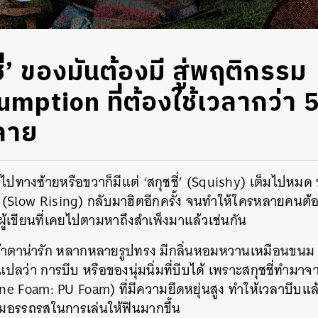
ี่’ ของมันต้องมี สู่พฤติกรรม
ption ที่ต้องใช้เวลากว่า 5
ลาย
องไปทางซ้ายหรือขวาก็มีแต่ ‘สกุชชี่’ (Squishy) เต็มไปหมด 
(Slow Rising) กลับมาฮิตอีกครั้ง จนทำให้ใครหลายคนต้
้เขียนที่เคยไปตามหาถึงสำเพ็งมาแล้วเช่นกัน
หน้าตาน่ารัก หลากหลายรูปทรง มีกลิ่นหอมหวานเหมือนข
่แปลว่า การบีบ หรือของนุ่มนิ่มที่บีบได้ เพราะสกุชชี่ทำมาจ
e Foam: PU Foam) ที่มีความยืดหยุ่นสูง ทำให้เวลาบีบ
งเพิ่มอรรถรสในการเล่นให้ฟินมากขึ้น