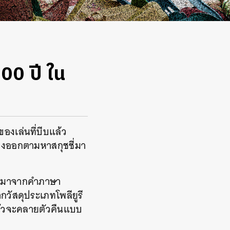
00 ปี ใน
ของเล่นที่บีบแล้ว
องออกตามหาสกุชชี่มา
นม มาจากคำภาษา
ากวัสดุประเภทโพลียูรี
แล้วจะคลายตัวคืนแบบ