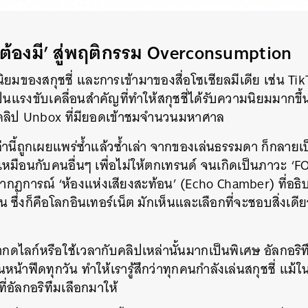
SHARE
TWEET
LINE
EMAIL
ต้องมี’ สู่พฤติกรรม Overconsumption
มของสกุชชี่ และการเข้ามาของสื่อโซเชียลมีเดีย เช่น Tik
นแรงขับเคลื่อนสำคัญที่ทำให้สกุชชี่ได้รับความนิยมมากขึ้น
อคลิป Unbox ที่มียอดเข้าชมจำนวนมหาศาล
่านี้ถูกเผยแพร่ซ้ำแล้วซ้ำเล่า จากของเล่นธรรมดา ก็กลาย
หมือนกับคนอื่นๆ เพื่อไม่ให้ตกเทรนด์ จนเกิดเป็นภาวะ ‘F
กฏการณ์ ‘ห้องแห่งเสียงสะท้อน’ (Echo Chamber) ที่อธิบ
วกัน ซึ่งก็คือโลกอินเทอร์เน็ต มักเห็นและเลือกที่จะชอบสิ่งเดี
ากดไลก์หรือใช้เวลากับคลิปเหล่านั้นมากเป็นพิเศษ อัลกอริทึมก
าฟีดทุกวัน ทำให้เรารู้สึกว่าทุกคนกำลังเล่นสกุชชี่ แม้ใ
ที่อัลกอริทึมเลือกมาให้