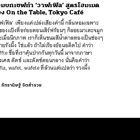
วมบทเชฟทำ ‘วาฟเฟิล’ สูตรโฮมเมด
ง On the Table, Tokyo Café
ฟเฟิล’ เพียงแค่เปล่งเสียงคำนี้ กลิ่นหอมเฉพาะ
ของแป้งที่อร่อยตอนเสิร์ฟร้อนๆ ก็ลอยมาเตะจมูก
เมื่อนึกภาพ เราก็เห็นขนมสีน้ำตาลทองเป็นช่องๆ
ายรังผึ้ง ใช่แล้ว ถ้าไล่เรียงย้อนอดีตไป คำว่า
fle ชื่อที่เราคุ้นปากกันทุกวันนี้ มาจากภาษา
่งเศส ดัตช์ และดัตช์ตอนกลาง นั่นคือคำว่า
la, wafel, wafele ที่ล้วนแต่แปลว่า รวงผึ้ง
ย
ภัทรานิษฐ์ จิตสำรวย