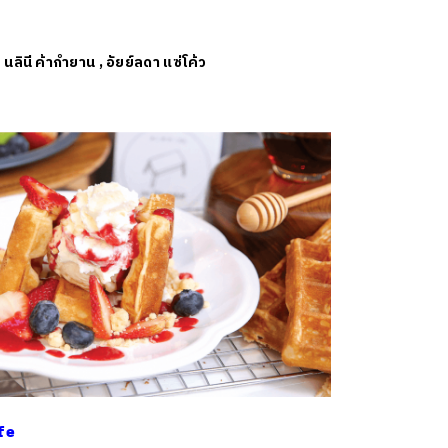
ย
นลินี ค้ากำยาน
,
อัยย์ลดา แซ่โค้ว
fe