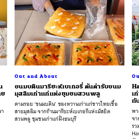
Out and About
Ou
น
ขนมบดินมารียะห์เบเกอรี่ ต้นตำรับขนม
Ha
าย
มุสลิมเก่าแก่แห่งชุมชมสวนพลู
เก
ทั
ตามรอย ‘ขนมบดิน’ ของหวานเก่าแก่ชาวไทยเชื้อ
ลา
พาต
สายมุสลิม จากร้านมารียะห์เบเกอรีแห่งมัสยิด
จาก
สวนพลู ชุมชนเก่าแก่ฝั่งธนบุรี
รวม
Ha