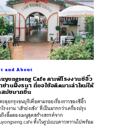
t and About
uyongseng Cafe คาเฟ่โรงงานซีอิ๊ว
่าย่านฝั่งธนฯ ที่ขอใช้อดีตมาเล่าใหม่ให้
นสมัยมากขึ้น
ะลุยกรุงธนบุรีเพื่อตามรอยเรื่องราวของซีอิ๊ว
โรงงาน ‘เฮ้าย่งเซ้ง’ ที่เป็นมากกว่าเครื่องปรุง
ถึงลิ้มลองเมนูสุดสร้างสรรค์จาก
uyongseng.cafe ทั้งในรูปแบบคาวหวานไปพร้อม