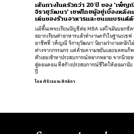
เส้นทางในครัวกว่า 20 ปี ของ ‘เพ็ญณ
จิรายุวัฒนา’ เชฟไทยผู้อยู่เบื้องหลังเ
เด่นของร้านอาหารและขนมแบรนด์ดั
แม้พื้นเพจะเรียนบัญชีต่อ MBA แต่ใจมันบอกชัดว
อยากเรียนทำอาหารแล้วทำงานครัวในฐานะเชฟ
อาชีพที่ 'เพ็ญณี จิรายุวัฒนา' นิยามว่างานหนักไม
ต่างจากกรรมกร แต่ด้วยความขยันและอดทนก็
ตัวเธอเข้าหาประสบการณ์หลากหลาย จากนิวยอ
สู่ลอนดอน ที่สร้างประสบการณ์ชีวิตให้เธอมานับ
ปี
โดย
ศิริวรรณ สิทธิกา