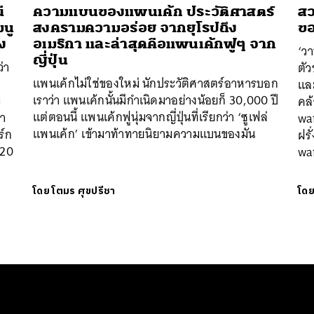
ี
ความแบนของแพนเค้ก ประวัติศาสตร์
​ส
มนู
สงครามความอร่อย จากยุโรปถึง
ขอ
ง
อเมริกา และล่าสุดคือแพนเค้กฟูๆ จาก
‘วา
ญี่ปุ่น
่า
ตัว
แพนเค้กไม่ใช่ของใหม่ นักประวัติศาสตร์อาหารบอก
และ
เราว่า แพนเค้กนั้นมีกำเนิดมาอย่างน้อยก็ 30,000 ปี
่
คล้
แต่ตอนนี้ แพนเค้กฟูนุ่มจากญี่ปุ่นที่เรียกว่า ‘ซูเฟล่
พา
waf
แพนเค้ก’ เข้ามาท้าทายนิยามความแบนของมัน
ร์ก
ฝรั
 20
waf
โดย
โตมร ศุขปรีชา
โด