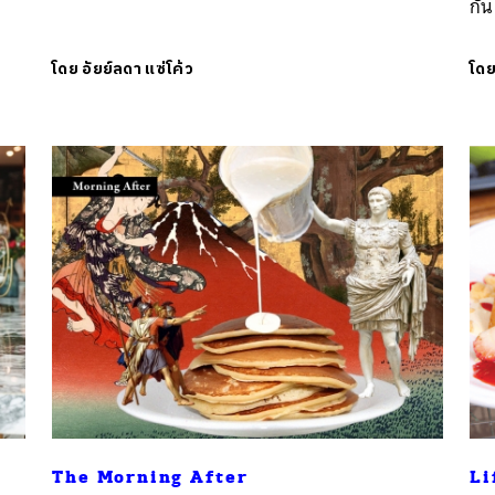
กัน
โดย
อัยย์ลดา แซ่โค้ว
โด
นหา
SHARE
TWEET
LINE
EMAIL
The Morning After
Li