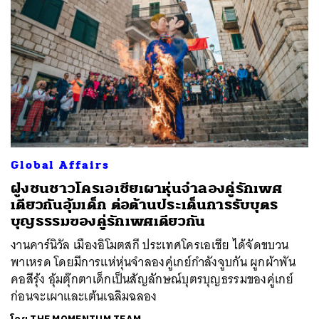
Global Affairs
ฝูงชนชาวโครเอเชียเผาหุ่นจำลองคู่รักเพศ
เดียวกันอุ้มเด็ก ต่อต้านประเด็นการรับบุตร
บุญธรรมของคู่รักเพศเดียวกัน
งานคาร์นิวัล เมืองอิโมตสกี ประเทศโครเอเชีย ได้จัดขบวน
พาเหรด โดยมีการแห่หุ่นจำลองคู่เกย์กำลังจูบกัน ผูกผ้าพัน
คอสีรุ้ง อุ้มตุ๊กตาเด็กเป็นสัญลักษณ์บุตรบุญธรรมของคู่เกย์
ก่อนจะเผาและเต้นเฉลิมฉลอง