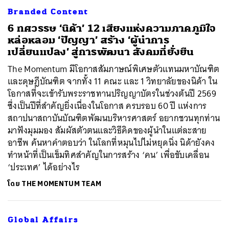
Branded Content
6 ทศวรรษ ‘นิด้า’ 12 เสียงแห่งความภาคภูมิใจ
หล่อหลอม ‘ปัญญา’ สร้าง ‘ผู้นำการ
เปลี่ยนแปลง’ สู่การพัฒนา สังคมที่ยั่งยืน
The Momentum มีโอกาสสัมภาษณ์พิเศษตัวแทนมหาบัณฑิต
และดุษฎีบัณฑิต จากทั้ง 11 คณะ และ 1 วิทยาลัยของนิด้า ใน
โอกาสที่จะเข้ารับพระราชทานปริญญาบัตรในช่วงต้นปี 2569
ซึ่งเป็นปีที่สำคัญยิ่งเนื่องในโอกาส ครบรอบ 60 ปี แห่งการ
สถาปนาสถาบันบัณฑิตพัฒนบริหารศาสตร์ อยากชวนทุกท่าน
มาฟังมุมมอง สัมผัสตัวตนและวิธีคิดของผู้นำในแต่ละสาย
อาชีพ ค้นหาคำตอบว่า ในโลกที่หมุนไปไม่หยุดนิ่ง นิด้ายังคง
ทำหน้าที่เป็นเข็มทิศสำคัญในการสร้าง ‘คน’ เพื่อขับเคลื่อน
‘ประเทศ’ ได้อย่างไร
โดย
THE MOMENTUM TEAM
Global Affairs