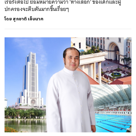
เรื้อรังต่อไป ย่อมหมายความว่า 'ทางเลือก' ของเด็กและผู้
ปกครองจะตีบตันมากขึ้นเรื่อยๆ
โดย
สุภชาติ เล็บนาค
ค้นหา
SHARE
TWEET
LINE
EMAIL