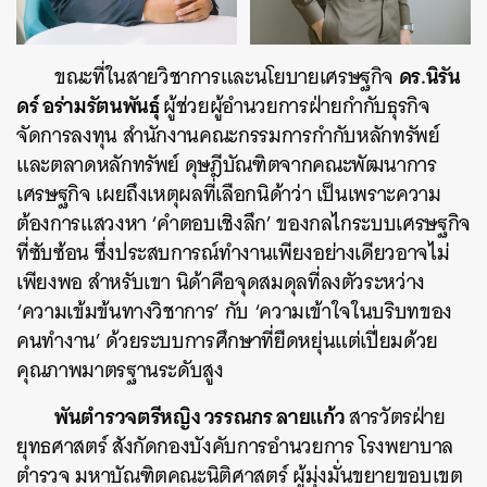
ดร.นิรัน
ขณะที่ในสายวิชาการและนโยบายเศรษฐกิจ
ดร์ อร่ามรัตนพันธุ์
ผู้ช่วยผู้อํานวยการฝ่ายกํากับธุรกิจ
จัดการลงทุน สํานักงานคณะกรรมการกํากับหลักทรัพย์
และตลาดหลักทรัพย์ ดุษฎีบัณฑิตจากคณะพัฒนาการ
เศรษฐกิจ เผยถึงเหตุผลที่เลือกนิด้าว่า เป็นเพราะความ
ต้องการแสวงหา ‘คำตอบเชิงลึก’ ของกลไกระบบเศรษฐกิจ
ที่ซับซ้อน ซึ่งประสบการณ์ทำงานเพียงอย่างเดียวอาจไม่
เพียงพอ สำหรับเขา นิด้าคือจุดสมดุลที่ลงตัวระหว่าง
‘ความเข้มข้นทางวิชาการ’ กับ ‘ความเข้าใจในบริบทของ
คนทำงาน’ ด้วยระบบการศึกษาที่ยืดหยุ่นแต่เปี่ยมด้วย
คุณภาพมาตรฐานระดับสูง
พันตำรวจตรีหญิง วรรณกร ลายแก้ว
สารวัตรฝ่าย
ยุทธศาสตร์ สังกัดกองบังคับการอำนวยการ โรงพยาบาล
ตำรวจ มหาบัณฑิตคณะนิติศาสตร์ ผู้มุ่งมั่นขยายขอบเขต