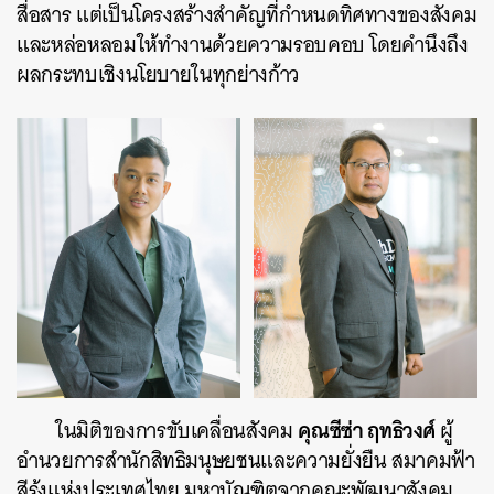
สื่อสาร แต่เป็นโครงสร้างสำคัญที่กำหนดทิศทางของสังคม
และหล่อหลอมให้ทำงานด้วยความรอบคอบ โดยคำนึงถึง
ผลกระทบเชิงนโยบายในทุกย่างก้าว
คุณซีซ่า ฤทธิวงศ์
ในมิติของการขับเคลื่อนสังคม
ผู้
ค้นหา
อำนวยการสำนักสิทธิมนุษยชนและความยั่งยืน สมาคมฟ้า
SHARE
TWEET
LINE
EMAIL
สีรุ้งแห่งประเทศไทย มหาบัณฑิตจากคณะพัฒนาสังคม