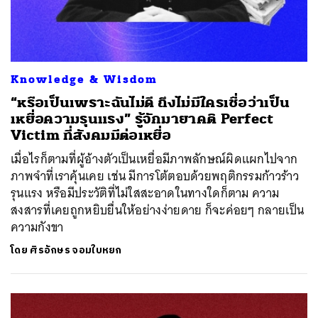
Knowledge & Wisdom
“หรือเป็นเพราะฉันไม่ดี ถึงไม่มีใครเชื่อว่าเป็น
เหยื่อความรุนแรง” รู้จักมายาคติ Perfect
Victim ที่สังคมมีต่อเหยื่อ
เมื่อไรก็ตามที่ผู้อ้างตัวเป็นเหยื่อมีภาพลักษณ์ผิดแผกไปจาก
ภาพจำที่เราคุ้นเคย เช่น มีการโต้ตอบด้วยพฤติกรรมก้าวร้าว
รุนแรง หรือมีประวัติที่ไม่ใสสะอาดในทางใดก็ตาม ความ
สงสารที่เคยถูกหยิบยื่นให้อย่างง่ายดาย ก็จะค่อยๆ กลายเป็น
ความกังขา
โดย
ศิรอักษร จอมใบหยก
ค้นหา
SHARE
TWEET
LINE
EMAIL