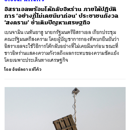
อิสราเอลพร้อมโต้กลับอิหร่าน ภายใต้ปฏิบัติ
การ ‘อย่างที่ไม่เคยมีมาก่อน’ ประชาชนกังวล
‘สงคราม’ ซ้ำเติมปัญหาเศรษฐกิจ
เบนจามิน เนทันยาฮู นายกรัฐมนตรีอิสราเอล เรียกประชุม
คณะรัฐมนตรีสงคราม โดยผู้บัญชาการกองทัพบกยืนยันว่า
อิสราเอลจะใช้วิธีการโต้กลับอย่างที่ไม่เคยมีมาก่อน ขณะที่
ชาวอิหร่านแสดงความกังวลถึงผลกระทบของความขัดแย้ง
โดยเฉพาะประเด็นทางเศรษฐกิจ
โดย
อัยย์ลดา แซ่โค้ว