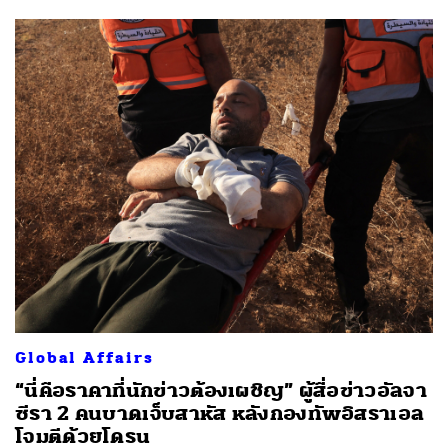
Global Affairs
“นี่คือราคาที่นักข่าวต้องเผชิญ” ผู้สื่อข่าวอัลจา
ซีรา 2 คนบาดเจ็บสาหัส หลังกองทัพอิสราเอล
โจมตีด้วยโดรน