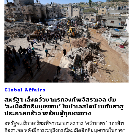
Global Affairs
สหรัฐฯ เล็งคว่ำบาตรกองทัพอิสราเอล ปม
‘ละเมิดสิทธิมนุษยชน’ ในปาเลสไตน์ เนทันยาฮู
ประกาศกร้าว พร้อมสู้ทุกหนทาง
สหรัฐอเมริกาเตรียมพิจารณามาตรการ ‘คว่ำบาตร’ กองทัพ
อิสราเอล หลังมีการระบุถึงกรณีละเมิดสิทธิมนุษยชนในกาซา