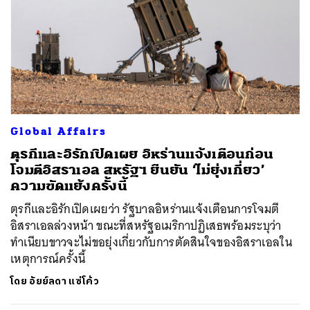
Global Affairs
ตุรกีและอิรักเปิดเผย อิหร่านแจ้งเตือนก่อน
โจมตีอิสราเอล สหรัฐฯ ยืนยัน ‘ไม่ยุ่งเกี่ยว’
ความขัดแย้งครั้งนี้
ตุรกีและอิรักเปิดเผยว่า รัฐบาลอิหร่านแจ้งเตือนการโจมตี
อิสราเอลล่วงหน้า ขณะที่สหรัฐอเมริกาปฏิเสธพร้อมระบุว่า
ทำเนียบขาวจะไม่ขอยุ่งเกี่ยวกับการตัดสินใจของอิสราเอลใน
เหตุการณ์ครั้งนี้
โดย
อัยย์ลดา แซ่โค้ว