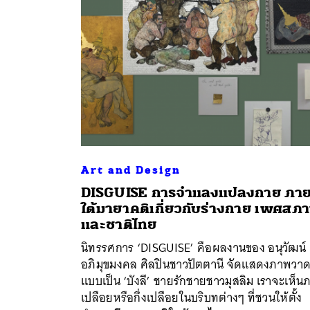
Art and Design
DISGUISE การจำแลงแปลงกาย ภา
ใต้มายาคติเกี่ยวกับร่างกาย เพศสภ
ค้
และชาติไทย
นิทรรศการ ‘DISGUISE’ คือผลงานของ อนุวัฒน์
อภิมุขมงคล ศิลปินชาวปัตตานี จัดแสดงภาพวาดที
แบบเป็น ‘บังลี’ ชายรักชายชาวมุสลิม เราจะเห็น
เปลือยหรือกึ่งเปลือยในบริบทต่างๆ ที่ชวนให้ตั้ง