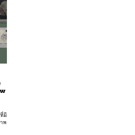
ย
าพ
นหา
SHARE
TWEET
LINE
EMAIL
่มี
ภาพ