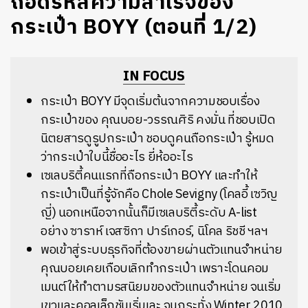
ถอดรหัสความสำเร็จของ
กระเป๋า BOYY (ตอนที่ 1/2)
IN FOCUS
กระเป๋า BOYY มีจุดเริ่มต้นจากความชอบเรื่อง
กระเป๋าของ คุณบอย-วรรณศิริ คงมั่น ที่ชอบเปิด
นิตยสารดูรูปกระเป๋า ชอบดูคนถือกระเป๋า รู้หมด
ว่ากระเป๋าใบนี้ชื่ออะไร ยี่ห้ออะไร
เซเลบริตี้คนแรกที่ถือกระเป๋า BOYY และทำให้
กระเป๋าเป็นที่รู้จักคือ Chole Sevigny (โคลอี้ เซวิญ
ญี่) นอกเหนือจากนั้นก็มีเซเลบริตี้ระดับ A-list
อย่าง ซาราห์ เจสซิกา ปาร์เกอร์, นิโคล ริชชี ฯลฯ
พอเข้าสู่ระบบธุรกิจที่ต้องขายผ่านตัวแทนจำหน่าย
คุณบอยเคยเกือบเลิกทำกระเป๋า เพราะโดนคอม
เมนต์ให้ทำตามรสนิยมของตัวแทนจำหน่าย จนเริ่ม
เขวและคอลเล็กชันเริ่มเละ จนกระทั่ง Winter 2010