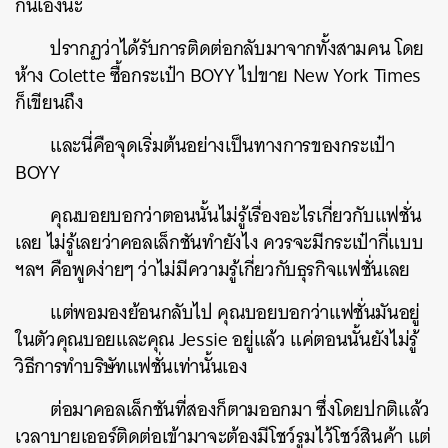
กันเองนะ
ปรากฏว่าได้รับการติดต่อกลับมาจากทั้งสามคน โดย
ห้าง Colette ซื้อกระเป๋า BOYY ไปขาย New York Times
ก็เขียนถึง
ค้นหา
และนี่คือจุดเริ่มต้นอย่างเป็นทางการของกระเป๋า
SHARE
TWEET
LINE
EMAIL
BOYY
คุณบอยบอกว่าตอนนั้นไม่รู้เรื่องอะไรเกี่ยวกับแฟชั่น
เลย ไม่รู้เลยว่าคอลเล็กชันทำยังไง ควรจะมีกระเป๋ากี่แบบ
ฯลฯ คือพูดง่ายๆ ว่าไม่มีความรู้เกี่ยวกับธุรกิจแฟชั่นเลย
แต่พอมองย้อนกลับไป คุณบอยบอกว่าแฟชั่นมันอยู่
ในตัวคุณบอยและคุณ Jessie อยู่แล้ว แค่ตอนนั้นยังไม่รู้
วิธีการทำบริษัทแฟชั่นเท่านั้นเอง
ต่อมาคอลเล็กชันที่สองก็ตามออกมา ซึ่งโดยปกติแล้ว
เวลาบายเออร์ติดต่อเข้ามาจะต้องมีโชว์รูมไว้โชว์สินค้า แต่