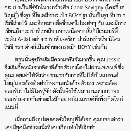
กระเป๋าเป็นที่รู้จักในวงกว้างคือ Chole Sevigny (โคลอี้ เซ
วิญญี่) ซึ่งรูปที่โชเลถือกระเป๋า BOYY รูปนั้นเป็นรูปที่ปาปา
รัสซีถ่ายไว้ และสื่อหลายสื่อซื้อเอาไปลงต่อๆ กัน และมีการ
เขียนถึงกระเป๋าที่เธอถือ นอกเหนือจากนั้นก็มีเซเลบริตี้
ระดับ A-list อย่าง ซาราห์ เจสซิกา ปาร์เกอร์ หรือ นิโคล
ริชชี ฯลฯ ต่างก็เป็นเจ้าของกระเป๋า BOYY เช่นกัน
ตอนนั้นธุรกิจเริ่มมีความจริงจังมากขึ้น คุณ Jessie
จึงเริ่มซื้อหนังจากอิตาลีด้วยตัวเองโดยไม่ผ่านเอเจนต์ ซึ่ง
คุณบอยเล่าให้ฟังว่ายากมากกับการที่ไม่ได้เป็นแบรนด์
ใหญ่และต้องติดต่อโรงงานหนังด้วยตัวเอง เพราะต้อง
ยอมรับว่าไม่มีใครรู้จัก ดังนั้นจึงใช้เวลานานมากกว่าจะ
ยอมร่วมงานกันทำอะไรสักอย่างกับแบรนด์ที่เพิ่งเกิดใหม่
แบบนี้
เมื่อถามถึงอุปสรรคครั้งใหญ่ที่ได้เจอ คุณบอยเล่าว่า
เคยมียุคมืดช่วงหนึ่งที่เคยเกือบทำให้เลิกทำ