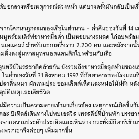
้บอกลางหรือเหตุการณ์ล่วงหน้า แต่บางครั้งมันกลับเป็นเรื
SHARE
TWEET
LINE
EMAIL
ราวจากโศกนาฏกรรมของเรือในตำนาน – ค่ำคืนของวันที่ 14 
มนูพร้อมเสิร์ฟอาหารมื้อค่ำ เป็นหอยนางรมสด ไก่อบพร้อ
นเอแคลร์ สำหรับแขกเหรื่อราว 2,200 คน และหลังจากนั้น
มดิ่งลงสู่มหาสมุทรแอตแลนติกไปพร้อมกับเรือ
นทรีย์ในรสชาติคล้ายกัน ยังรวมถึงอาหารมื้อสุดท้ายของเลดี
ด ในค่ำของวันที่ 31 สิงหาคม 1997 ที่ภัตตาคารของโรงแรมร
เมนูปลาลิ้นหมา ผักเทมปุระ ออมเล็ตต์เห็ดและหน่อไม้ฝรั่ง
ุบัติเหตุและเสียชีวิต
่ไม่มีความเป็นความตายเข้ามาเกี่ยวข้อง เหตุการณ์เกิดขึ้นวั
วงเดอะ บีเทิลส์เดินทางไปพบเอลวิส เพรสลีย์ที่บ้านพัก บรร
่มจากความประดักประเดิดและเหินห่าง กระทั่งมีกีตาร์เข้
พวกเขาจึงค่อยๆ เพิ่มมากขึ้น