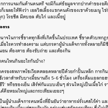
ันทึกการแจมกันด้านดนตรี จะมีก็แต่ข้อมูลจากปากคำของอด
ยก็เฉลยให้ฟังว่า เอลวิสเลี้ยงแขกคนดังของเขาด้วยเมนู ไข่
สุก) โรยชีส มีตบอล ตับไก่ และเนื้อปู
็จการ
ำนาจในการชี้ขาดทุกสิ่งที่เกิดขึ้นในประเทศ ชี้ขาดตัวบทกฎ
เมื่อไรควรทำสงคราม แต่บรรดาผู้นำเผด็จการทั้งหลายก็มีชี
นอน ต้องตาย ต้องขับถ่าย และต้องกิน
รคนไหนกินอะไรกันบ้าง?
ครองสหภาพโซเวียตตลอดหลายปีด้วยกำปั้นเหล็ก การกิน-ด
าใช้เวลาสำหรับบางมื้อนานถึง 5-6 ชั่วโมง เครื่องดื่มแอลกอฮ
ีวี’ หรือของเย็น เสิร์ฟกันแบบเย็นๆ ส่วนใหญ่เป็นเนื้อไก่
ไม่ได้คือหอมใหญ่และกระเทียมเยอะๆ
ป็นผู้นำเผด็จการคนหนึ่งที่ยืนยันว่าอาหารฝรั่งเศสไร้ค่า แ
ไม่ชอบกินเนื้อแต่ชอบกินผัก อย่างเช่นสลัดกระเทียม ซึ่งไม่เ