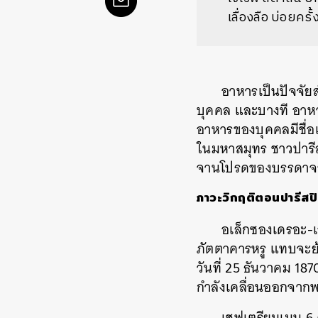
เลื่องลือ บ่อยคร
อาหารเป็นปัจจัย
บุคคล และบางที อาหา
อาหารของบุคคลมีชื่อเ
ในมหาสมุทร ชาวปารีสก
จานโปรดของบรรดาจ
ภาวะวิกฤติตอนปารีสป
อเล็กซองเดรอะ-เ
ภัตตาคารหรู แทบจะย้
วันที่ 25 ธันวาคม 187
กำลังเคลื่อนออกจากพอต
เชฟเตรียมเมนู 6 ค