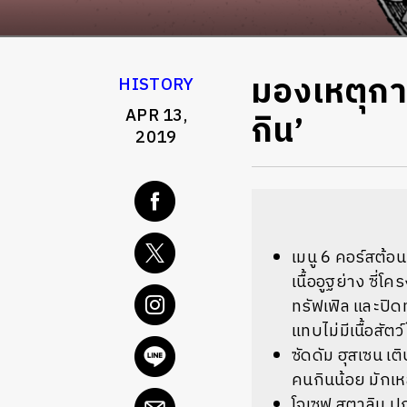
มองเหตุกา
HISTORY
APR 13,
กิน’
2019
เมนู 6 คอร์สต้อน
เนื้ออูฐย่าง ซี่โ
ทรัฟเฟิล และปิด
แทบไม่มีเนื้อสัตว
ซัดดัม ฮุสเซน เ
คนกินน้อย มักเห
โจเซฟ สตาลิน ป