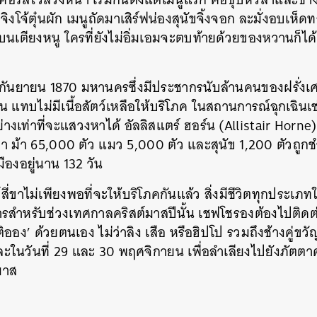
อจิงโจ้ตุ๋นผัก เมนูถัดมาเสิร์ฟน่องสุนัขจิ้งจอก ละมั่งอบเห็
บนเตียงหนู ใครที่ยังไม่อิ่มเอมจะตบท้ายด้วยของหวานก็ได้ 
 19 กันยายน 1870 มหานครซึ่งมีประชากรนับล้านคนของฝรั่ง
 แทบไม่มีเนื้อสัตว์เหลือให้บริโภค ในสถานการณ์ฉุกเฉินเช่
่างเท่าที่จะแสวงหาได้ อัลลิสแตร์ ฮอร์น (Allistair Horne
่า ม้า 65,000 ตัว แมว 5,000 ตัว และสุนัข 1,200 ตัวถูก
มืองอยู่นาน 132 วัน
สี่ขาไม่เพียงพอที่จะให้บริโภคกันแล้ว สิ่งมีชีวิตทุกประเภท
ารสำหรับช่วงเทศกาลคริสต์มาสปีนั้น เชฟโชรองต้องไปติดต
ิออง’ ด้วยตนเอง ไม่ว่าลิง เสือ หรือฮิปโป รวมถึงช้างคู่
ละในวันที่ 29 และ 30 พฤศจิกายน เพื่อลำเลียงไปยังภัตตาค
มาส
นหา