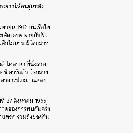
่องราวให้คนรุ่นหลัง
เมษายน 1912 บนเรือไท
มสลัดเครส พายกับฟัว
อีกไม่นาน ผู้โดยสาร
 ไดอานา ที่นั่งร่วม
ิตซ์ คาร์ลตัน ใจกลาง
 หลังอาหารประมาณสอง
นที่ 27 สิงหาคม 1965
ยากาศของการพบกันครั้ง
ามาแทรก รวมถึงของกิน