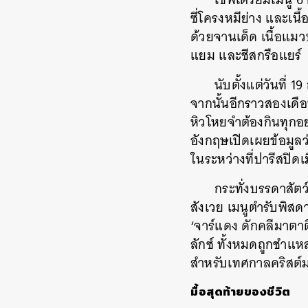
ซี่โครงหมีย่าง และเนื้
ด้วยจานเด็ด เนื้อแมว
แยม และชีสกรือแยร์
นับตั้งแต่วันที่
จากนั้นอีกราวสองเดือน
หิวโหยจำต้องกินทุกอย
อังกฤษเปิดเผยข้อมูลว
ในระหว่างที่ปารีสปิดเ
กระทั่งบรรดาสัตว์
สังเวย เมนูตำรับพิสด
‘จาร์แดง ดักคลีมาตาต
ลักซ์ ทั้งหมดถูกชำแห
สำหรับเทศกาลคริสต์
มื้อสุดท้ายของชีวิต
ค้