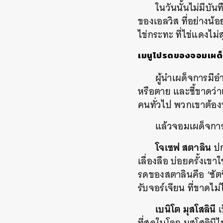
ในวันนั้นไม่มีบ
ของเอลวิส ที่อย่างน้อ
ไข่กระทะ ที่ไข่แดงไม่
เมนูโปรดของจอมเผด
ผู้นำเผด็จการมีอ
หรือตาย และชี้ขาดว่า
คนทั่วไป พวกเขาต้อง
แล้วจอมเผด็จกา
โจเซฟ สตาลิน
ปก
เลื่องลือ บ่อยครั้งเข
รดของสตาลินคือ ‘ซัตซ
รับจอร์เจียน ที่ขาด
เบนิโต มุสโสลินี
เ
ที่สุดในโลก มุสโสลินี