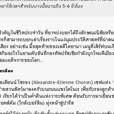
ั้งเขาใช้เวลาสำหรับบางมื้อนานถึง 5-6 ชั่วโมง
สำคัญในชีวิตประจำวัน ที่อาจบ่งบอกได้ถึงลักษณะนิสัยหร
รก็สามารถบอกเล่าเรื่องราวในแง่มุมประวัติศาสตร์ที่น่าส
สียง อย่างเช่น มื้อสุดท้ายของเลดีไดอานา เมนูที่เสิร์ฟบ
ินอะไรในยามคับขันที่กองทัพปรัสเซียกำลังบุกโจมตีเมือง
อมเผด็จการของโลก…
ิดเมือง
อเตียนน์ โชรอง (Alexandre-Etienne Choron) เชฟแห่ง ‘ค
ายสวนสัตว์มาลงครัวบนถนนแซงโตโนเร เพื่อรับรองลูกค้า
0 เรียกได้ว่าเป็นค่ำคืนแห่งวาระพิเศษ ต้อนรับการมาเยือนข
ส์ดัม (ใกล้เบอร์ลิน) มุ่งหน้าสู่ปารีส
อร์สไว้ล่วงหน้า เริ่มกันตั้งแต่เมนูแรก คือซุปหัวลาและช้าง