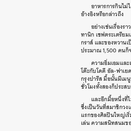
อาหารการกินไม่ได
อ้างอิงหรือกล่าวถึง
อย่างเช่นเรื่อง
ทานิก เชฟตระเตรียมเ
กราส์ และของหวานเป็
ประมาณ 1,500 คนก็จ
ความอิ่มเอมและสุ
โต๊ะกับโดดี อัล-ฟาเย
กรุงปารีส มื้อนั้นมี
ชั่วโมงทั้งสองก็ประสบอ
และอีกมื้อหนึ่งที
ซึ่งเป็นวันที่สมาชิก
แรกของศิลปินใหญ่เริ
เล่น ความสนิทสนมของ