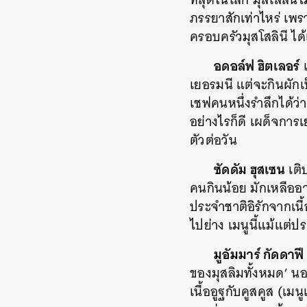
ภรรยาสักเท่าไหร่ เพ
ครอบครัวมุสโสลินี 
อดอล์ฟ ฮิตเลอร์
แ
เยอรมนี แต่จะกินผักเป
เชฟคนหนึ่งรำลึกได้ว่า
อย่างไรก็ดี เผด็จการเ
ตัวต่อวัน
ซัดดัม ฮุสเซน
เติ
คนกินน้อย มักเหลืออ
ประจำชาติอิรักจากเน
ไปย่าง เมนูนี้แม้แต่
มูอัมมาร์ กัดดาฟี
ของมุสลิมทั้งหมด’ นอ
เนื้ออูฐกับคูสคูส (เ