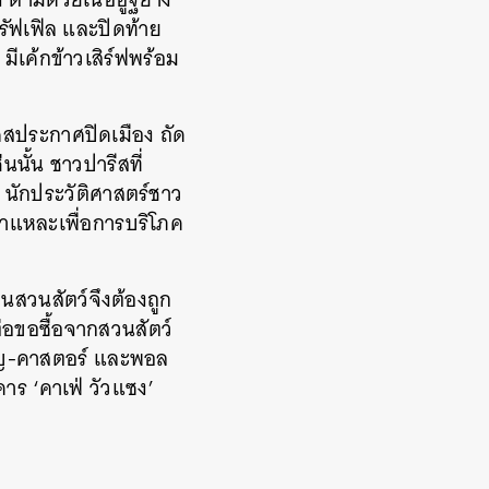
ดทรัฟเฟิล และปิดท้าย
มีเค้กข้าวเสิร์ฟพร้อม
เศสประกาศปิดเมือง ถัด
นนั้น ชาวปารีสที่
) นักประวัติศาสตร์ชาว
ชำแหละเพื่อการบริโภค
ในสวนสัตว์จึงต้องถูก
่อขอซื้อจากสวนสัตว์
ขวัญ-คาสตอร์ และพอล
าร ‘คาเฟ่ วัวแซง’