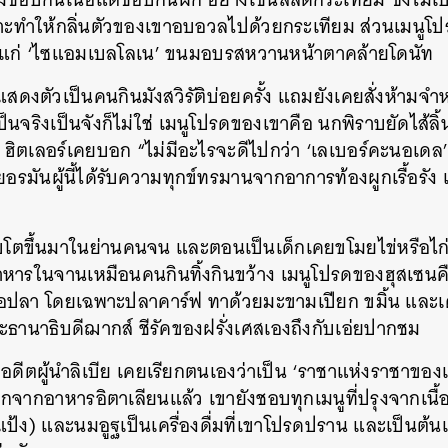
ราะทำให้กลิ่นตัวของเขาอบอวลไปด้วยกระเทียม ส่วนเมนูโป
ได้แก่ ‘ไซแอมเบลโลเน’ ขนมอบรสหวานหน้าตาคล้ายโดนัท
สดงตัวเป็นคนกินมังสวิรัติบ่อยครั้ง แถมยังเคยสั่งห้ามจำห
็นจริงเป็นจังก็ไม่ใช่ เมนูโปรดของเขาคือ นกพิราบยัดไส้ลิ้
 ฮิตเลอร์เคยบอก “ไม่มีอะไรจะดีไปกว่า ‘เลเบอร์คะนอเดล’ (
ยอรมันผู้นี้ได้รับความทุกข์ทรมานจากอาการท้องผูกเรื้อรัง
บโตขึ้นมาในย่านคนจน และตอนเป็นเด็กเคยขโมยไข่หรือไก่บ่
าหารในจานเหมือนคนกินทิ้งกินขว้าง เมนูโปรดของฮุสเซนค
ื้อปลา โดยเฉพาะปลาคาร์ฟ ทาด้วยมะขามเปียก ขมิ้น และเค
ประธานาธิบดีฌากส์ ชีรัคของฝรั่งเศสเองถึงกับเอ่ยปากชม
อดีตผู้นำลิเบีย เคยเรียกตนเองว่าเป็น ‘ราชาแห่งราชาขอ
กจากอาหารอิตาเลียนแล้ว เขายังชอบทุกเมนูที่ปรุงจากเนื้
มนูแป้ง) และนมอูฐเป็นเครื่องดื่มที่เขาโปรดปราน และเป็น