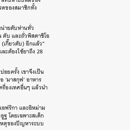
รดของสมาชิกทั้ง
น่ายตับห่านทั่ว
น ตับ และถั่วพิสตาชิโอ
เกี๊ยวตับ) อีกแล้ว”
 และต้องใช้ยาถึง 28
อยครั้ง เขาจึงเป็น
ือ ‘มาสกุฟ’ อาหาร
รื่องเทศอื่นๆ แล้วนำ
งแอฟริกา และอิหม่าม
ออูฐ โดยเฉพาะสเต็ก
ต้นเหตุของปัญหาระบบ