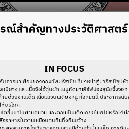
รณ์สำคัญทางประวัติศาสตร์ 
IN FOCUS
รับการมาเยือนของกองทัพปรัสเซีย ที่มุ่งหน้าสู่ปารีส มีซุปห
ครงหมีย่าง และเนื้อจิงโจ้ตุ๋นผัก เมนูถัดมาเสิร์ฟน่องสุนัขจิ้งจอก
ท้ายด้วยจานเด็ด เนื้อแมวบนเตียงหนู ทั้งหมดนี้ ประชากรนั
์ให้บริโภค
ติบโตขึ้นมาในย่านคนจน และตอนเป็นเด็กเคยขโมยไข่หรือไก่บ่อ
ลืออาหารในจานเหมือนคนกินทิ้งกินขว้าง
กครองสหภาพโซเวียตตลอดหลายปีด้วยกำปั้นเหล็ก การกิน-ดื่