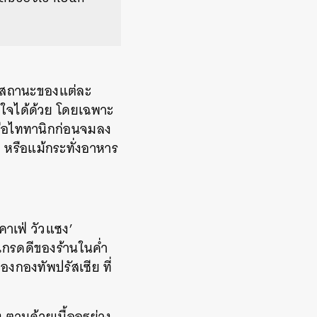
ือสถานะของแต่ละ
นใจได้ด้วย โดยเฉพาะ
นเรือไททานิกก่อนจมลง
 หรือแม้กระทั่งอาหาร
าเฟ่ วัวแซง’
เกรดดีของร้านในค่ำ
องกองทัพปรัสเซีย ที่
 ตามด้วยเนื้ออูฐย่าง