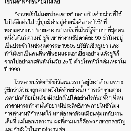
ใช้วันลาพักร้อนก็ยังไม่เคย
“งานหนักไม่เคยฆ่าคนตาย” กลายเป็นคำกล่าวที่ใช้
ไม่ได้อีกต่อไป ญี่ปุ่นมีคำอยู่คำหนึ่งคือ ‘คาโรชิ’ ที่
หมายความว่า ‘ตายคางาน’ เหยื่อที่เป็นที่รู้จักมากที่สุดคน
หนึ่งได้แก่ คาเมอิ ชูจิ เขาทำงานสัปดาห์ละ 90 ชั่วโมงอยู่
เป็นประจำ ในช่วงศตวรรษ 1980s บริษัทเชิดชูเขา และ
ทำให้เขาเป็นคนที่น่าชื่นชมและเอาเยี่ยงอย่าง แล้วชูจิก็
จากไปอย่างกะทันหันในวัย 26 ปี ด้วยโรคหัวใจล้มเหลวใน
ปี 1990
ในหลายบริษัทก็ยังมีวัฒนธรรม ‘อยู่โยง’ ด้วย เพราะ
รู้สึกว่าตัวเองถูกคาดหวังให้ทำอย่างนั้น การเลิกงานตาม
เวลาปกติถือเป็นเรื่องผิดปกติไปได้อย่างไรกัน? ทั้งๆ ที่คน
เราสามารถทำงานได้อย่างมีประสิทธิภาพภายในชั่วโมง
การทำงานที่กำหนดไว้ เราต้องทำตัวเหมือนทุ่มเทกับงาน
เต็มที่ แม้นอกเวลางาน ผลที่ตามมาก็คือพวกเขาขาดขวัญ
และกำลังใจในการทำงานต่อ