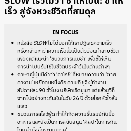
SLOW เร็วไม่ว่า ช้าให้เป็น: ช้าให้
เร็ว สู่จังหวะชีวิตที่สมดุล
IN FOCUS
หนังสือ
SLOW
ไม่ได้บอกให้เราปฏิเสธความเร็ว
หรือกล่าวหาว่าความเร็วนั้นเป็นตัวบ่อนทำลายชีวิต
เพียงแต่แนะนำ ‘ขบวนการเนิบช้า’ เพื่อชี้ให้เห็น
การนำไปปรับใช้ในชีวิตประจำวันในด้านต่างๆ
ภาษาญี่ปุ่นมีคำว่า ‘คาโรชิ’ ที่หมายความว่า ‘ตาย
คางาน’ เหยื่อคนหนึ่งคือ คาเมอิ ชูจิ ผู้ทำงาน
สัปดาห์ละ 90 ชั่วโมง บริษัทเชิดชูเขา แต่แล้วชูจิก็
จากไปอย่างกะทันหันในวัย 26 ปี ด้วยโรคหัวใจล้ม
เหลว
ขบวนการสโลว์ฟู้ด ทำให้เกิดความรื่นรมย์กับมื้อ
อาหาร และยังเป็นการสนับสนุน ‘ศิลปะในการกิน
โดยคำนึงถึงระบบนิเวศ’