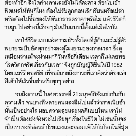
ต้องทำอีก สิ่งใดค้างคาและยังไม่ได้สะสาง ต้องไปเข้า
ฟิตเนสให้ทันกี่โมง ต้องไปรับลูกตอนเลิกเรียนหรือเปล่า
หรือต้องไปซื้อของให้ทันเวลาลดราคาหรือไม่ แล้วชีวิตก็
วนลูปไปอย่างนี้เรื่อยๆ มันเป็นแบบนี้ตั้งแต่เมื่อไรกัน
เราใช้ชีวิตแบบเร่งความเร็วทั้งโดยที่รู้ตัวและไม่รู้ตัว
พยายามบีบอัดทุกอย่างลงสู่โมงยามของกาลเวลา ซึ่งดู
เหมือนว่าแม้จะผ่านมากี่วันหรือกี่เดือน เวลาก็ไม่เคยพอ
‘โรควิตกจริตเกี่ยวกับเวลา’ จึงถูกบัญญัติขึ้นในปี 1982
โดยแลร์รี ดอสซีย์ เพื่ออธิบายถึงภาวะที่เราคิดว่าต้องเร่ง
ฝีเท้าให้เร็วขึ้นสำหรับทุกๆ อย่าง
จนถึงตอนนี้ ในศตวรรษที่ 21 มนุษย์ก็ยังแข่งขันกับ
ความเร็ว จนบางทีหลายคนหลงลืมไปแล้วว่าการเนิบช้า
นั้นเป็นอย่างไร มอบความสุขและผลดีแบบไหน เราไม่
จำเป็นต้องเร่งจังหวะไปเสียทุกเรื่องในชีวิต ไม่เช่นนั้นจะ
เป็นเราเองที่อ่อนล้าโรยแรงและยอมแพ้ให้กับโลกในที่สุด