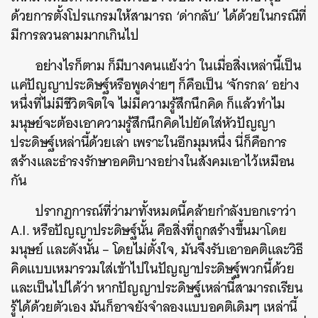
ด้วยการตั้งโปรแกรมให้สามารถ ‘ด่ากลับ’ ได้ด้วยในกรณีที่
มีการลวนลามมากเกินไป
อย่างไรก็ตาม ก็มีบางคนแย้งว่า ในเมื่อสิ่งเหล่านี้เป็น
แค่ปัญญาประดิษฐ์หรือพูดง่ายๆ ก็คือเป็น ‘จักรกล’ อย่าง
หนึ่งที่ไม่มีชีวิตจิตใจ ไม่มีความรู้สึกนึกคิด ก็แล้วทำไม
มนุษย์จะต้องเอาความรู้สึกนึกคิดไปยัดใส่หัวปัญญา
ประดิษฐ์เหล่านี้ด้วยเล่า เพราะในอีกมุมหนึ่ง นี่ก็คือการ
สร้างและธำรงรักษาอคติบางอย่างในสังคมเอาไว้เหมือน
กัน
ปรากฏการณ์ที่ว่ามาทั้งหมดนี้คล้ายกำลังบอกเราว่า
A.I. หรือปัญญาประดิษฐ์นั้น คือสิ่งที่ถูกสร้างขึ้นมาโดย
มนุษย์ และดังนั้น – โดยไม่ตั้งใจ, มันจึงรับเอาอคติและวิธี
คิดแบบเหมารวมใส่เข้าไปในปัญญาประดิษฐ์พวกนี้ด้วย
และเป็นไปได้ว่า หากปัญญาประดิษฐ์เหล่านี้สามารถเรียน
รู้ได้ด้วยตัวเอง มันก็อาจยังจำลองแบบอคติเดิมๆ เหล่านี้