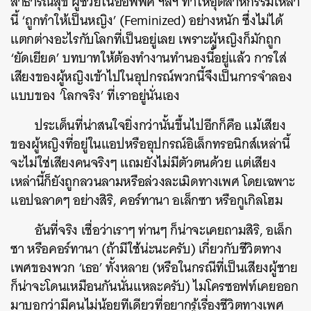
สาธารณสุข ผู้ช่วยในออฟฟิศ ฯลฯ ทำให้อุตสาหกรรมเหล่า
นี้ ‘ถูกทำให้เป็นหญิง’ (Feminized) อย่างหนัก ซึ่งไม่ได้
แตกต่างอะไรกับโลกที่เป็นอยู่เลย เพราะผู้หญิงก็มักถูก
‘ยัดเยียด’ บทบาทให้ต้องทำงานทำนองนี้อยู่แล้ว
การใส่
เสียงของผู้หญิงเข้าไปในอุปกรณ์พวกนี้จึงเป็นการจำลอง
แบบของ ‘โลกจริง’ ที่เราอยู่นั่นเอง
ประเด็นที่น่าสนใจยิ่งกว่านั้นขึ้นไปอีกก็คือ แม้เสียง
ของผู้หญิงที่อยู่ในแอปหรืออุปกรณ์อิเล็กทรอนิกส์เหล่านี้
จะไม่ใช่เสียงคนจริงๆ แถมยังไม่มีตัวตนด้วย แต่เสียง
เหล่านี้ก็ยังถูกลวนลามหรือล่วงละเมิดทางเพศ โดยเฉพาะ
แอปฉลาดๆ อย่างสิริ, คอร์ทานา อเล็กซา หรือกูเกิลโฮม
อันที่จริง เชื่อว่าเราๆ ท่านๆ ก็น่าจะเคยถามสิริ, อเล็ก
ซา หรือคอร์ทานา (ถ้ามีใช้น่ะนะครับ) เกี่ยวกับชีวิตทาง
เพศของพวก ‘เธอ’ ทั้งหลาย (หรือในกรณีที่เป็นเสียงผู้ชาย
ก็น่าจะโดนเหมือนกันนั่นแหละครับ) ไมโครซอฟท์เคยออก
มาบอกว่ามีคนไม่น้อยทีเดียวที่อยากรู้เรื่องชีวิตทางเพศ