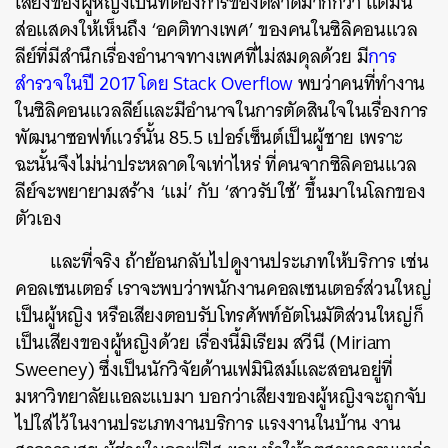
เสียงของผู้หญิงเป็นที่ต้องการของตลาดมากกว่า แต่มัน
ส่อแสดงให้เห็นถึง ‘อคติทางเพศ’ ของคนในซิลิคอนแวล
ลีย์ที่มีสำนึกเรื่องอำนาจทางเพศที่ไม่สมดุลด้วย มี
การ
สำรวจในปี 2017 โดย Stack Overflow
พบว่าคนที่ทำงาน
ในซิลิคอนแวลลีย์และมีอำนาจในการตัดสินใจในเรื่องการ
พัฒนาซอฟท์แวร์นั้น 85.5 เปอร์เซ็นต์เป็นผู้ชาย เพราะ
ฉะนั้นจึงไม่น่าประหลาดใจเท่าไหร่ ที่คนจากซิลิคอนแวล
ลีย์จะพยายามสร้าง ‘แม่’ กับ ‘สาวรับใช้’ ขึ้นมาในโลกของ
ตัวเอง
และที่จริง ถ้าย้อนกลับไปดูงานประเภทให้บริการ เช่น
คอลเซนเตอร์ เราจะพบว่าพนักงานคอลเซนเตอร์ส่วนใหญ่
เป็นผู้หญิง หรือเสียงตอบรับโทรศัพท์อัตโนมัติส่วนใหญ่ก็
ค้นหา
เป็นเสียงของผู้หญิงด้วย เรื่องนี้มิเรียม สวีนี (Miriam
SHARE
TWEET
LINE
EMAIL
Sweeney) ซึ่งเป็นนักวิจัยด้านเฟมินิสม์และสอนอยู่ที่
มหาวิทยาลัยแอละแบมา บอกว่าเสียงของผู้หญิงจะถูกจับ
ไปใส่ไว้ในงานประเภทงานบริการ แรงงานในบ้าน งาน