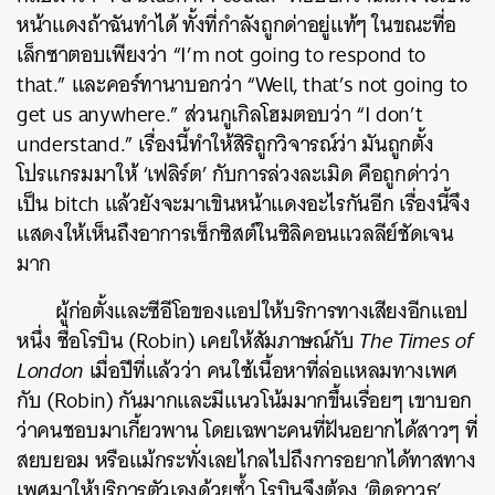
หน้าแดงถ้าฉันทำได้ ทั้งที่กำลังถูกด่าอยู่แท้ๆ ในขณะที่อ
เล็กซาตอบเพียงว่า “I’m not going to respond to
that.” และคอร์ทานาบอกว่า “Well, that’s not going to
get us anywhere.” ส่วนกูเกิลโฮมตอบว่า “I don’t
understand.” เรื่องนี้ทำให้สิริถูกวิจารณ์ว่า มันถูกตั้ง
โปรแกรมมาให้ ‘เฟลิร์ต’ กับการล่วงละเมิด คือถูกด่าว่า
เป็น bitch แล้วยังจะมาเขินหน้าแดงอะไรกันอีก เรื่องนี้จึง
แสดงให้เห็นถึงอาการเซ็กซิสต์ในซิลิคอนแวลลีย์ชัดเจน
มาก
ผู้ก่อตั้งและซีอีโอของแอปให้บริการทางเสียงอีกแอป
หนึ่ง ชื่อโรบิน (Robin) เคยให้สัมภาษณ์กับ
The Times of
London
เมื่อปีที่แล้วว่า คนใช้เนื้อหาที่ล่อแหลมทางเพศ
กับ (Robin) กันมากและมีแนวโน้มมากขึ้นเรื่อยๆ เขาบอก
ว่าคนชอบมาเกี้ยวพาน โดยเฉพาะคนที่ฝันอยากได้สาวๆ ที่
สยบยอม หรือแม้กระทั่งเลยไกลไปถึงการอยากได้ทาสทาง
เพศมาให้บริการตัวเองด้วยซ้ำ โรบินจึงต้อง ‘ติดอาวุธ’