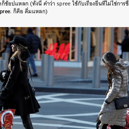
็ช้อปแหลก (ทั้งนี้ คำว่า spree ใช้กับเรื่องอื่นที่ไม่ใช่การซ
SHARE
TWEET
LINE
EMAIL
spree
. ก็คือ ดื่มแหลก)