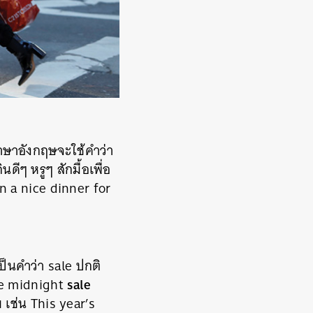
้ภาษาอังกฤษจะใช้คำว่า
ดีๆ หรูๆ สักมื้อเพื่อ
n a nice dinner for
็นคำว่า sale ปกติ
sale
The midnight
 เช่น This year’s