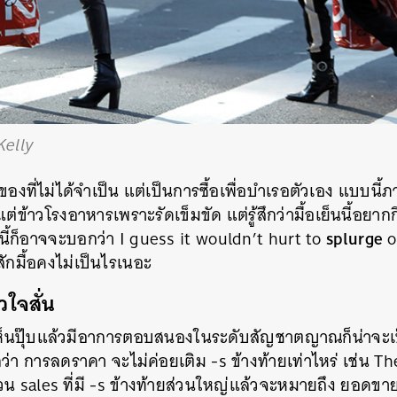
elly
อของที่ไม่ได้จำเป็น แต่เป็นการซื้อเพื่อบำเรอตัวเอง แบบนี
่ข้าวโรงอาหารเพราะรัดเข็มขัด แต่รู้สึกว่ามื้อเย็นนี้อยากกิน
splurge
นี้ก็อาจจะบอกว่า I guess it wouldn’t hurt to
o
สักมื้อคงไม่เป็นไรเนอะ
วใจสั่น
ห็นปุ๊บแล้วมีอาการตอบสนองในระดับสัญชาตญาณก็น่าจะเป
ปลว่า การลดราคา จะไม่ค่อยเติม -s ข้างท้ายเท่าไหร่ เช่น 
วน sales ที่มี -s ข้างท้ายส่วนใหญ่แล้วจะหมายถึง ยอดขาย