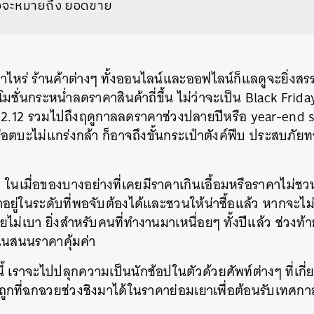
้วจะหมายถึง ยอดขาย
ปีเท่าไหร่ ร้านค้าต่างๆ ทั้งออนไลน์และออฟไลน์ก็แลดูจะยิ่
มชั่นกระหน่ำลดราคาสินค้าถี่ขึ้น ไม่ว่าจะเป็น Black Fri
12 รวมไปถึงฤดูกาลลดราคาช่วงปลายปีหรือ year-end sale
อตบะไม่แกร่งกล้า ก็อาจถึงขั้นกระเป๋าตังค์ฟีบ ประสบภัย
ในเมื่อของบางอย่างที่เคยมีราคาเกินเอื้อมหรือราคาไม่ชวน
ู่ในระดับที่พอจับต้องได้และชวนให้น่าซื้อแล้ว หากจะไม่
ม่เบา ยิ่งสำหรับคนที่ทำงานมาเหนื่อยๆ ทั้งปีแล้ว ช่วงท้า
งในสนนราคาคุ้มค่า
์นี้ เราจะไปปลุกความเป็นนักช้อปในตัวด้วยศัพท์ต่างๆ ที่
กที่ฉกฉวยช่วงชิงมาได้ในราคาย่อมเยาเพื่อต้อนรับเทศกา