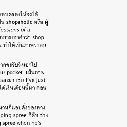
ครอบครองให้จงได้
s
hopaholic
ป็น
หรือ ผู้
essions of a
ากการเอาคำว่า shop
กัน ทำให้เห็นภาพว่าคน
ยากจะรีบวิ่งเอาไป
our pocket
. เห็นภาพ
ออกมา เช่น I’ve just
่งได้เงินเดือนนี้มา ตอน
างงานก็แอบสั่งของทาง
ping spree ก็คือ ช่วง
g spree
when he’s