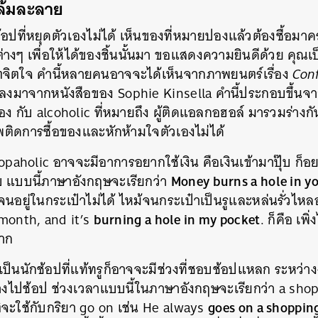
่ล้มละลาย
อปที่หยุดตัวเองไม่ได้ เห็นของที่หมายปองแล้วต้องซื้อมา
ต่างๆ เพื่อให้ได้ของชิ้นนั้นมา ขอแสดงความยินดีด้วย คุณเ
ีวิตจิตใจ คำนี้หลายคนอาจจะได้เห็นจากภาพยนตร์เรื่อง
Conf
ปลงมาจากหนังสือของ Sophie Kinsella คำนี้ประกอบขึ้นจ
อของ กับ alcoholic ที่หมายถึง ผู้ติดแอลกอฮอล์ มารวมร่าง
สพติดการซื้อของและหักห้ามใจตัวเองไม่ได้
 shopaholic อาจจะมีอาการอยากใช้เงิน คือเงินเข้ามาปุ๊บ ก็อ
Money burns a hole in y
๊บ แบบนี้ภาษาอังกฤษจะเรียกว่า
จนอยู่ในกระเป๋าไม่ได้ ไหม้จนกระเป๋าเป็นรูและหล่นรั่วไหล
burning a hole in my pocket
month, and it’s
. ก็คือ เพิ
มาก
เป็นนักช้อปที่แท้ทรูก็อาจจะมีช่วงที่ชอบช้อปแหลก ระหว่
้าห้างไปช้อป ช่วงเวลาแบบนี้ในภาษาอังกฤษจะเรียกว่า
a shop
goes on a shoppin
ิจะใช้กับกริยา go on เช่น He always
นหา