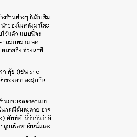
ห้างร้านต่างๆ ก็มักเติม
ก นำของในคลังมาโละ
ไว้แล้ว แบบนี้จะ
คาถล่มทลาย ลด
e
หมายถึง ช่วงนาที
 คุ้ย (เช่น She
่นำของมากองสุมกัน
องร้านยอมลดราคาแบบ
 (ในกรณีล้มละลาย อาจ
ัพท์คำนี้ว่ากันว่ามี
ถูกเพื่อหาเงินนั่นเอง