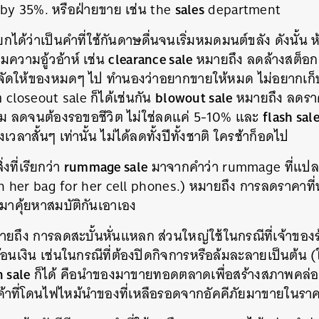
sales
y 35%. หรือฝ่ายขาย เช่น the
department
เรียกได้ว่าเป็นคำที่ใช้กันดาษดื่นจนเริ่มหมดมนต์ขลัง ดังนั้น 
clearance sale
มความอู้วอ้าห์ เช่น
หมายถึง ลดล้างสต็อ
จัดให้ของหมดๆ ไป ทำนองว่าอยากขายให้หมด ไม่อยากเก็บ
blowout sale
อ closeout sale ก็ได้เช่นกัน
หมายถึง ลดรา
flash sal
ต็ม ลดจนต้องรอขอชีวิต ไม่ใช่ลดแค่ 5-10% และ
ลาสั้นๆ เท่านั้น ไม่ได้ลดทั้งปีทั้งชาติ ใครช้าก็อดไป
rummage sale
่งที่เรียกว่า
มาจากคำว่า rummage ที่แปลว่า
 her bag for her cell phones.) หมายถึง การลดราคาที
้อปมาคุ้ยหาสมบัติกันเอาเอง
ยถึง การลดสะบั้นหั่นแหลก ส่วนใหญ่ใช้ในกรณีที่เจ้าข
ร้อนเงิน เช่นในกรณีที่ต้องปิดกิจการหรือล้มละลายเป็นต้น
n sale
ก็ได้ คือนำของมาขายทอดตลาดเพื่อสร้างสภาพคล่อง) ศ
นค้าที่โดนไฟไหม้นำของที่เหลือรอดจากอัคคีภัยมาขายในราคา