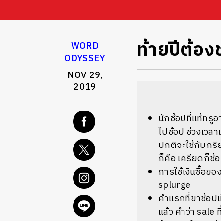
ท้ายปีต้องช
WORD
ODYSSEY
NOV 29,
2019
นักช้อปที่แท้ทรู
ไปช้อป ช่วงเวลา
ปกติจะใช้กับกร
ก็คือ เครียดก็ช
การใช้เงินซื้อขอ
splurge
คำแรกที่ขาช้อป
แล้ว คำว่า sale ท