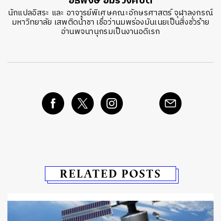
อธิพงษ์ อมรวงศ์ปีติ
นักแปลอิสระ และ อาจารย์พิเศษคณะอักษรศาสตร์ จุฬาลงกรณ์
มหาวิทยาลัย เสพติดน้ำชา เชื่อว่านมพร่องมันเนยเป็นสิ่งชั่วร้าย
อ่านพจนานุกรมเป็นงานอดิเรก
RELATED POSTS