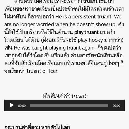
truant
ส่วนคนที่โดดเรียน เราจะเรียกว่า
เช่น ถ้า
เพื่อนของเราขาดเรียนเป็นประจำจนไม่มีใครห่วงแล้วเวลา
truant
ไม่มาเรียน ก็อาจบอกว่า He is a persistent
. We
are no longer worried when he doesn’t show up. คำ
play truant
นี้ยังใช้เป็นกริยาหรือใช้ในสำนวน
แปลว่า
โดดเรียน ได้ด้วย (ฝั่งอเมริกันจะใช้ play hooky มากกว่า)
playing truant
เช่น He was caught
again. ก็จะแปลว่า
เขาถูกจับได้ว่าโดดเรียนอีกแล้ว ส่วนสารวัตรนักเรียนหรือ
คนที่จับนักเรียนโดดเรียนแบบที่เราเคยได้ยินคนขู่บ่อยๆ ก็
จะเรียกว่า truant officer
ค้นหา
SHARE
TWEET
LINE
EMAIL
ฟังเสียงคำว่า truant
Audio
00:00
00:00
Player
กระบวนท่าที่สาม หายตัวไปเลย