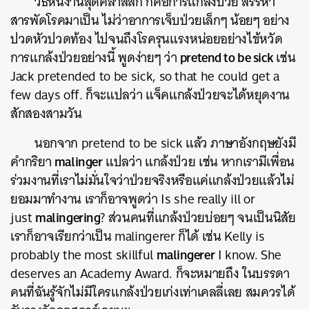
วิธีหนีงานสุดคลาสสิก ก็คือการแกล้งป่วย สรรหา
สารพัดโรคมาเป็น ไม่ว่าอาการเจ็บป่วยเล็กๆ น้อยๆ อย่าง
ปวดหัวปวดท้อง ไปจนถึงโรครุนแรงหน่อยอย่างไข้หวัด
pretend to be sick
การแกล้งป่วยอย่างนี้ พูดง่ายๆ ว่า
เช่น
Jack pretended to be sick, so that he could get a
few days off. ก็จะแปลว่า แจ็คแกล้งป่วยจะได้หยุดงาน
สักสองสามวัน
นอกจาก pretend to be sick แล้ว ภาษาอังกฤษยังมี
malinger
คำกริยา
แปลว่า แกล้งป่วย เช่น หากเรามีเพื่อน
ร่วมงานที่เราไม่มั่นใจว่าป่วยจริงหรือแค่แกล้งป่วยแล้วไม่
ยอมมาทำงาน เราก็อาจพูดว่า Is she really ill or
malingering
just
? ส่วนคนที่แกล้งป่วยบ่อยๆ จนเป็นนิสัย
เราก็อาจเรียกว่าเป็น malingerer ก็ได้ เช่น Kelly is
malingerer
probably the most skillful
I know. She
deserves an Academy Award. ก็จะหมายถึง ในบรรดา
คนที่ฉันรู้จักไม่มีใครแกล้งป่วยเก่งเท่าเคลลี่เลย สมควรได้