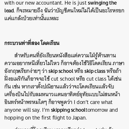
swinging the
with our new accountant. He is just
lead
. ก็จะหมายถึง ฉันว่าบัญชีคนใหม่ไม่ได้เป็นอะไรหรอก
แค่แกล้งป่วยเท่านั้นแหละ
กระบวนท่าที่สอง โดดเรียน
สำหรับคนที่ยังเรียนหนังสือแต่ความใฝ่รู้ต้านทาน
ความอยากหนีเที่ยวไม่ไหว ก็อาจต้องใช้วิธีโดดเรียน ภาษา
skip school
skip class
อังกฤษเรียกง่ายๆ ว่า
หรือ
หรือถ้า
ฝั่งอเมริกันก็อาจจะใช้ cut school หรือ cut class ได้เช่น
กัน เช่น หากเราตั้งปณิธานแล้วว่าจะโดดเรียนแล้วจับ
เครื่องบินไปรับลมหนาวแดนอาทิตย์อุทัยแบบไม่สนหน้า
อินทร์หน้าพรหมใดๆ ก็อาจพูดว่า I don’t care what
skipping school
anyone will say. I’m
tomorrow and
hopping on the first flight to Japan.