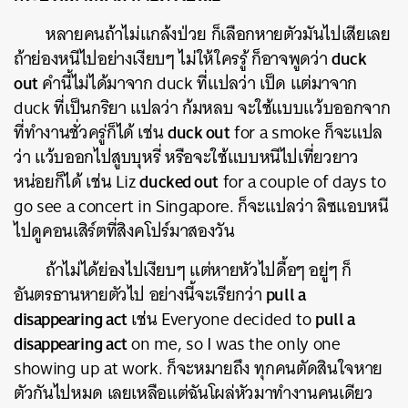
หลายคนถ้าไม่แกล้งป่วย ก็เลือกหายตัวมันไปเสียเลย
duck
ถ้าย่องหนีไปอย่างเงียบๆ ไม่ให้ใครรู้ ก็อาจพูดว่า
out
คำนี้ไม่ได้มาจาก duck ที่แปลว่า เป็ด แต่มาจาก
duck ที่เป็นกริยา แปลว่า ก้มหลบ จะใช้แบบแว้บออกจาก
duck out
ที่ทำงานชั่วครู่ก็ได้ เช่น
for a smoke ก็จะแปล
ว่า แว้บออกไปสูบบุหรี่ หรือจะใช้แบบหนีไปเที่ยวยาว
ducked out
หน่อยก็ได้ เช่น Liz
for a couple of days to
go see a concert in Singapore. ก็จะแปลว่า ลิซแอบหนี
ไปดูคอนเสิร์ตที่สิงคโปร์มาสองวัน
ถ้าไม่ได้ย่องไปเงียบๆ แต่หายหัวไปดื้อๆ อยู่ๆ ก็
pull a
อันตรธานหายตัวไป อย่างนี้จะเรียกว่า
disappearing act
pull a
เช่น Everyone decided to
disappearing act
on me, so I was the only one
showing up at work. ก็จะหมายถึง ทุกคนตัดสินใจหาย
ตัวกันไปหมด เลยเหลือแต่ฉันโผล่หัวมาทำงานคนเดียว