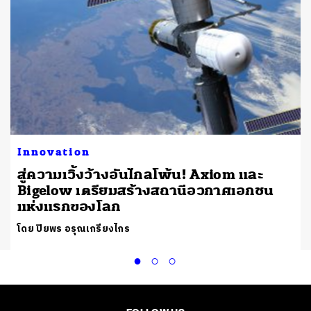
Innovation
สู่ความเวิ้งว้างอันไกลโพ้น! Axiom และ
Bigelow เตรียมสร้างสถานีอวกาศเอกชน
แห่งแรกของโลก
โดย ปิยพร อรุณเกรียงไกร