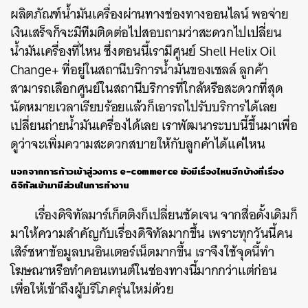
ผลิตภัณฑ์น้ำมันเครื่องผ่านทางช่องทางออนไลน์ พอจ่าย
เงินเสร็จก็จะมีทีมติดต่อไปสอบถามว่าสะดวกไปเปลี่ยน
น้ำมันเครื่องที่ไหน ซึ่งตอนนี้เรามีศูนย์ Shell Helix Oil
Change+ ที่อยู่ในสถานีบริการน้ำมันของเชลล์ ลูกค้า
สามารถเลือกศูนย์ในสถานีบริการที่ใกล้หรือสะดวกที่สุด
นัดหมายเวลาเรียบร้อยแล้วก็เอารถไปรับบริการได้เลย
เปลี่ยนถ่ายน้ำมันเครื่องได้เลย เราพัฒนาระบบนี้ขึ้นมาเพื่อ
ดูว่าจะเพิ่มความสะดวกสบายให้กับลูกค้าได้แค่ไหน
นอกจากการก้าวเข้าสู่วงการ
e-commerce ยังมีเรื่องไหนอีกบ้างที่เรื่อง
ดิจิทัลเข้ามามีส่วนในการทำงาน
เรื่องดิจิทัลมาร์เก็ตติงก็เปลี่ยนชัดเจน จากสื่อดั้งเดิมก็
มาให้ความสำคัญกับเรื่องดิจิทัลมากขึ้น เพราะทุกวันนี้คน
เสิร์ชหาข้อมูลบนอินเตอร์เน็ตมากขึ้น เราจึงใช้จุดนี้ทำ
โฆษณาหรือทำคอนเทนต์ในช่องทางนี้มากกว่าแต่ก่อน
เพื่อให้เข้าถึงผู้บริโภครุ่นใหม่ด้วย